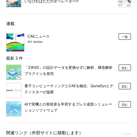
いなければただのオペレーター!?
連載
CAEニュース
一覧
451 Articles
最新 3 件
「ZW3D」の設計データを変換せずに解析、構造解析
読む
プラグインを発売
量子コンピューティングとCAEを融合、QunaSysとテ
読む
クノスターが協業
AIで実機との形状差を学習するプレス成形シミュレー
読む
ションソフトウェア
関連リンク（外部サイトに移動します）
2 links