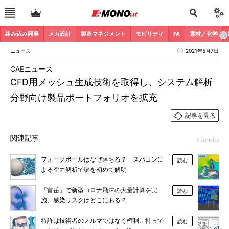
組み込み開発
メカ設計
製造マネジメント
モビリティ
FA
素材／化学
ニュース
2021年5月7日
CAEニュース
CFD用メッシュ生成技術を取得し、システム解析
分野向け製品ポートフォリオを拡充
記事を見る
関連記事
6 Articles
フォークボールはなぜ落ちる？ スパコンに
読む
よる空力解析で謎を初めて解明
「富岳」で新型コロナ飛沫の大量計算を実
読む
施、感染リスクはどこにある？
特許は技術者のノルマではなく権利、持って
読む