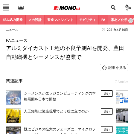
組み込み開発
メカ設計
製造マネジメント
モビリティ
FA
素材／化学
ニュース
2021年4月19日
FAニュース
アルミダイカスト工程の不良予測AIを開発、豊田
自動織機とシーメンスが協業で
記事を見る
関連記事
7 Articles
シーメンスがエッジコンピューティングの本
読む
格展開を日本で開始
人工知能は製造現場でどう役に立つのか
読む
既にビジネス拡大のフェーズに、マイクロソ
読む