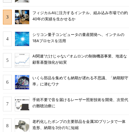
フィジカルAIに注力するインテル、組み込み市場での約
40年の実績を生かせるか
シリコン量子コンピュータの量産開発へ、インテルの
18Aプロセスを活用
AI関連“だけじゃない”オムロンの制御機器事業、地道な
顧客基盤強化が結実
いくら部品を集めても納期が遅れる不思議、「納期順守
率」に潜むワナ
手術不要で音を届けるレーザー照射技術を開発、次世代
の難聴治療に
老朽化したポンプの主要部品を金属3Dプリンタで一体
造形、納期を3分の1に短縮