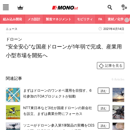
組み込み開発
メカ設計
製造マネジメント
モビリティ
FA
素材／化学
ニュース
2021年4月14日
ドローン
“安全安心”な国産ドローンが1年弱で完成、産業用
小型市場を開拓へ
記事を見る
関連記事
6 Articles
まずはドローンのワンオペ運用を目指す、6
読む
社参加のTOAプロジェクトが始動
NTT東日本など3社が国産ドローンの新会社
読む
を設立、まずは農業分野にフォーカス
ソニーがドローン参入第1弾製品の実機をCES
読む