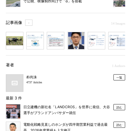
で公開、映像制作向けで「α」を搭載
記事画像
＋
14 Images
1
2
3
4
5
6
7
著者
1 Authors
朴尚洙
一覧
4737 Articles
最新 3 件
日立建機の新社名「LANDCROS」を世界に発信、大谷
読む
選手がブランドアンバサダー就任
電動化戦略見直しのホンダが四半期営業利益で過去最
読む
高、2026年度業績も上方修正