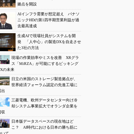
拠点を開設
AIインフラ需要が想定超え パナソ
ニックHDの第1四半期営業利益が過
去最高達成
生成AIで現場社員がシステムを開
発 「人中心」の製造DXを自走させ
た3社の方法
現場の作業効率やミスを改善 XRグラ
ス「MiRZA」が可能にするピッキング
DXの未来
日立の米国のストレージ製造拠点が、
世界経済フォーラム認定の先進工場に
選出
三菱電機、欧州データセンター向け冷
却システム事業拡大でオランダ企業を
買収
日本版データスペースの現在地はど
こ？ AI時代における日本の勝ち筋に
ついて