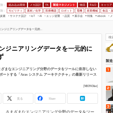
程別：
組み込み開発
メカ設計
製造マネジメント
物流
R＆D
キャリア
FA
業別：
モビリティ
素材／化学
医療機器
ロボット
電機
産業機械
食品・
炭素
サステナ設計
エッジ逆襲
品質
展示会
特集
メ
IoT
AI
ebook
伝承
組み込み開発
CEATEC
読者調査まとめ
編集後記
ンジニアリングデータを一元的...
JIMTOF
保全
メカ設計
つながるクルマ
組込み/エッジ コンピューティング
ス
 AI
製造マネジメント
5G
展＆IoT/5Gソリューション展
VR／AR
FA
ンジニアリングデータを一元的に
IIFES
モビリティ
フィールドサービス
ず
国際ロボット展
素材／化学
FPGA
製造
ジャパンモビリティショー
組み込み画像技術
）、さまざまなエンジニアリング分野のデータをツールに依存しない
TECHNO-FRONTIER
ートする「Aras システム アーキテクチャ」の最新リリース
組み込みモデリング
人テク展
Windows Embedded
[
MONOist
]
スマート工場EXPO
車載ソフト開発
EdgeTech+
見る
Share
ISO26262
日本ものづくりワールド
無償設計ツール
AUTOMOTIVE WORLD
地時間）、さまざまなエンジニアリング分野のデータをツー