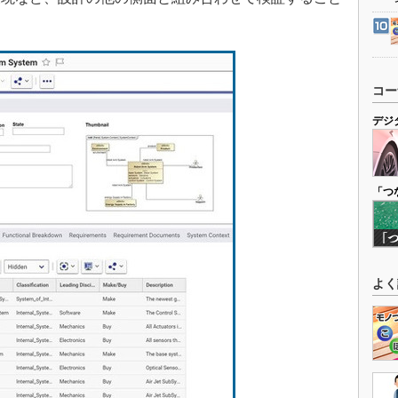
コー
デジ
「つ
よく