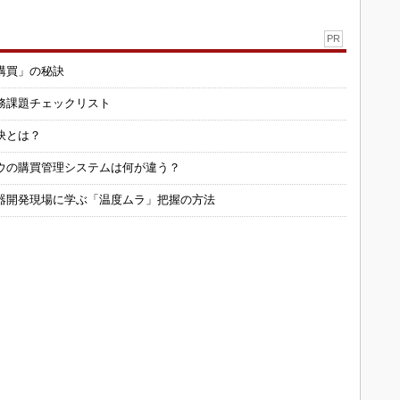
PR
購買」の秘訣
務課題チェックリスト
訣とは？
ウの購買管理システムは何が違う？
器開発現場に学ぶ「温度ムラ」把握の方法