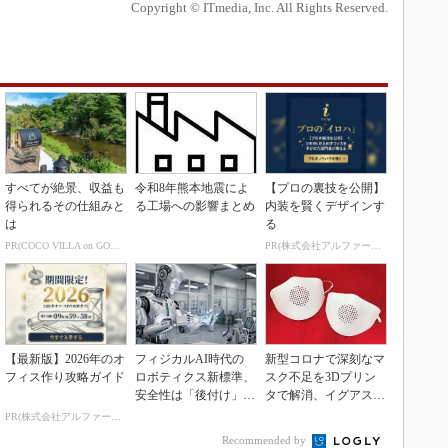
Copyright © ITmedia, Inc. All Rights Reserved.
すべてが絶景、収益も
令和8年熊本地震によ
【プロの裏技を公開】
得られるその仕組みと
る工場への影響まとめ
内装を賢くデザインす
は
る
PR(COCO VILLA on GOETHE)
PR(株式会社アルファーテクノ)
【最新版】2026年のオ
フィジカルAI時代の
新型コロナで深刻なマ
フィス作り攻略ガイド
ロボティクス新標準、
スク不足を3Dプリン
安全性は「後付け」で
タで解消、イグアスが
なく「設計の核心」
3Dマスクを開発
PR(株式会社アルファーテクノ)
Recommended by