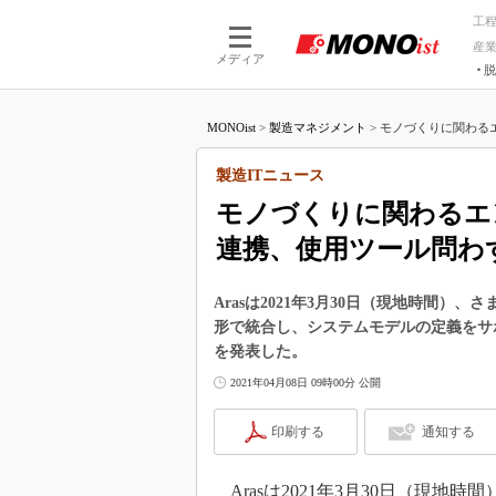
工
産
メディア
脱
つながる技術
AI×技術
MONOist
>
製造マネジメント
>
モノづくりに関わるエ
つながる工場
AI×設備
つながるサービ
Physical
製造ITニュース
モノづくりに関わるエ
連携、使用ツール問わ
Arasは2021年3月30日（現地時間
形で統合し、システムモデルの定義をサポ
を発表した。
2021年04月08日 09時00分 公開
印刷する
通知する
Arasは2021年3月30日（現