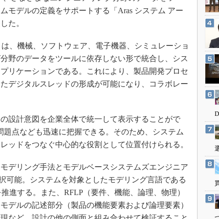
3Dプリンタ
産業オープンネット展
モデルの定義をサポートする「Aras システム アー
デジタルツインとCAE
表した。
S＆OP
ャ」は、機械、ソフトウェア、電子機器、シミュレーショ
インダストリー4.0
グ分野のデータをツールに依存しない形で統合し、シス
イノベーション
アプリケーションである。これにより、製品開発プロセ
製造業ビッグデータ
したデジタルスレッドの形成が可能になり、コラボレー
メイドインジャパン
植物工場
の設計意図を企業全体で統一して表示することがで
知財マネジメント
s」型設計の問題点なども迅速に把握できる。そのため、システム
海外生産
スレッドをつなぐ中心的な役割として位置付けられる。
グローバル設計・開発
モデリング手法とモデルベースシステムズエンジニア
制御セキュリティ
選択可能。システムを対象としたモデリング言語である
新型コロナへの対応
BSEを推進する。また、RFLP（要件、機能、論理、物理）
ムモデルの記述部分（製品の機能要素および論理要素）
表現など、設計の他の側面と組み合わせて検証すること