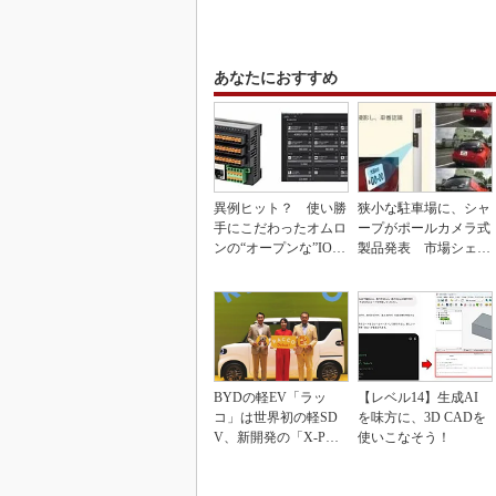
あなたにおすすめ
異例ヒット？ 使い勝
狭小な駐車場に、シャ
手にこだわったオムロ
ープがポールカメラ式
ンの“オープンな”IO-L
製品発表 市場シェア
inkマスター
10％目指す
BYDの軽EV「ラッ
【レベル14】生成AI
コ」は世界初の軽SD
を味方に、3D CADを
V、新開発の「X-PAC
使いこなそう！
K」に電動システ...