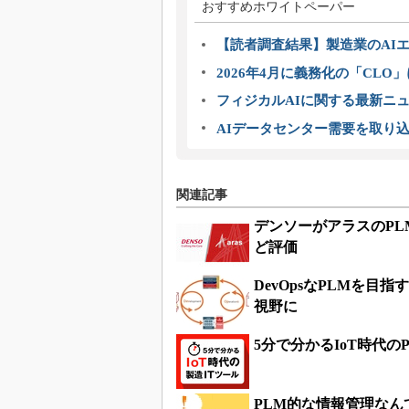
おすすめホワイトペーパー
【読者調査結果】製造業のAI
2026年4月に義務化の「CL
フィジカルAIに関する最新ニュー
AIデータセンター需要を取り
関連記事
デンソーがアラスのP
ど評価
DevOpsなPLMを
視野に
5分で分かるIoT時代の
PLM的な情報管理なん