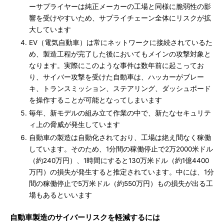
ーサプライヤーは純正メーカーの工場と同様に脆弱性の影
響を受けやすいため、サプライチェーン全体にリスクが拡
大しています
EV（電気自動車）は常にネットワークに接続されているた
め、製造工程が完了した後においてもメインの攻撃対象と
なります。実際にこのような事件は数年前に起こってお
り、サイバー攻撃を受けた自動車は、ハッカーがブレー
キ、トランスミッション、ステアリング、ダッシュボード
を操作することが可能となってしまいます
毎年、新モデルの組み立て作業の中で、新たなセキュリテ
ィ上の脅威が発生しています
自動車の製造は自動化されており、工場は絶え間なく稼働
しています。そのため、1分間の稼働停止で2万2000米ドル
（約240万円）、1時間にすると130万米ドル（約1億4400
万円）の損失が発生すると推定されています。中には、1分
間の稼働停止で5万米ドル（約550万円）もの損失が出る工
場もあるといいます
自動車製造のサイバーリスクを軽減するには