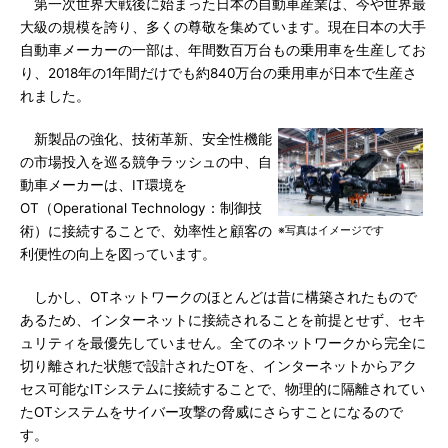
第一次世界大戦後に始まった日本の自動車産業は、今や世界最
大級の規模を誇り、多くの尊敬を集めています。現在日本の大手
自動車メーカーの一部は、年間数百万台もの乗用車を生産してお
り、2018年の1年間だけでも約840万台の乗用車が日本で生産さ
れました。
新製品の強化、技術革新、安全性機能
の市場投入を巡る競争ラッシュの中、自
動車メーカーは、IT環境を
OT（Operational Technology：制御技
術）に接続することで、効率性と顧客の
※写真はイメージです
利便性の向上を図っています。
しかし、OTネットワークのほとんどは昔に構築されたもので
あるため、インターネットに接続されることを前提とせず、セキ
ュリティを最優先していません。全てのネットワークから完全に
切り離された状態で設計されたOTを、インターネットからアク
セス可能なITシステムに接続することで、物理的に隔離されてい
たOTシステムをサイバー攻撃の脅威にさらすことになるので
す。