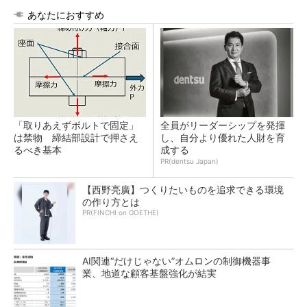
あなたにおすすめ
「取りあえずボルトで固定」
全員がリーダーシップを発揮
は禁物 締結部設計で押さえ
し、自分より優れた人財を育
るべき基本
成する
PR(dentsu Japan)
【西野亮廣】つくりたいものを追求できる環境
の作り方とは
PR(FINCHI on GOETHE)
AI関連“だけじゃない”オムロンの制御機器事
業、地道な顧客基盤強化が結実