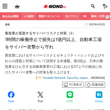
組み込み開発
メカ設計
製造マネジメント
モビリティ
FA
素材／化学
連載
2021年4月2日
製造業が直面するサイバーリスクと対策（2）
1時間の稼働停止で損失は1億円以上、自動車工場
をサイバー攻撃から守れ
製造業におけるサイバーリスクとセキュリティトレンドおよびそ
れらの課題と対策について説明する本連載。第2回は、日本の製
造業をけん引する自動車業界の工場におけるOTとITの統合に向
けたサイバー攻撃への対策を取り上げます。
[
Tenable Network Security Japan
，MONOist]
PC用表示
関連情報
Share
Post
LINE
Hatena