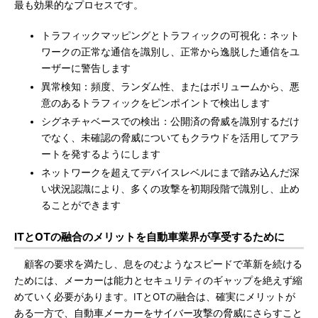
最も効果的なプロセスです。
トラフィックマッピングとトラフィックの可視化：ネット
ワークの正常な通信を識別し、正常から逸脱した通信をユ
ーザーに警告します
異常検知：頻度、ランダム性、またはボリュームから、悪
意のあるトラフィックをピンポイントで検出します
シグネチャベースでの検出：公開済の脅威を識別するだけ
でなく、未確認の脅威についてもクラウドを活用してアラ
ートを発するようにします
ネットワークを超えてデバイスレベルにまで踏み込んだ深
い状況認識により、多くの攻撃を初期段階で識別し、止め
ることができます
ITとOTの融合のメリットを自動車業界が享受するために
顧客の要求を満たし、息をのむようなスピードで革新を続ける
ためには、メーカーは能力とセキュリティのギャップを絶えず縮
めていく必要があります。ITとOTの融合は、確実にメリットが
ある一方で、自動車メーカーをサイバー攻撃の脅威にさらすこと