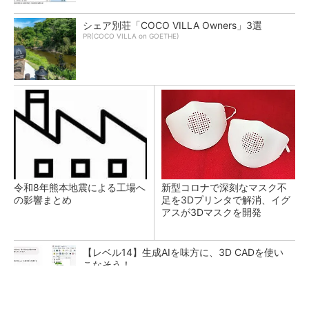
シェア別荘「COCO VILLA Owners」3選
PR(COCO VILLA on GOETHE)
令和8年熊本地震による工場へ
新型コロナで深刻なマスク不
の影響まとめ
足を3Dプリンタで解消、イグ
アスが3Dマスクを開発
【レベル14】生成AIを味方に、3D CADを使い
こなそう！