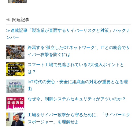
関連記事
≫連載記事「製造業が直面するサイバーリスクと対策」バックナ
ンバー
終焉する“孤立したOTネットワーク”、ITとの統合でサ
イバー攻撃を防ぐには
スマート工場で見逃されている2大侵入ポイントと
は？
IoT時代の安心・安全に組織面の対応が重要となる理
由
なぜ今、制御システムセキュリティがアツいのか？
工場をサイバー攻撃から守るために、「サイバーエク
スポージャー」を理解せよ