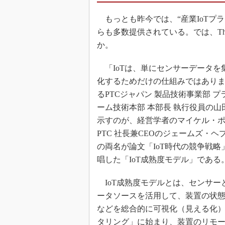
もっとも昨今では、“産業IoTプ
らも多数提供されている。では、Th
か。
「IoTは、単にセンサーデータを
化するためだけの仕組みではあり
るPTCジャパン 製品技術事業部 
ーム技術本部 本部長 執行役員の山
示すのが、経営学者のマイケル・
PTC 社長兼CEOのジェームズ・ヘ
の両名が論文「IoT時代の競争戦略
唱した「IoT成熟度モデル」である
IoT成熟度モデルとは、センサー
ータソースを活用して、装置の状
などを総合的に可視化（見える化
タリング」に始まり、装置のリモー