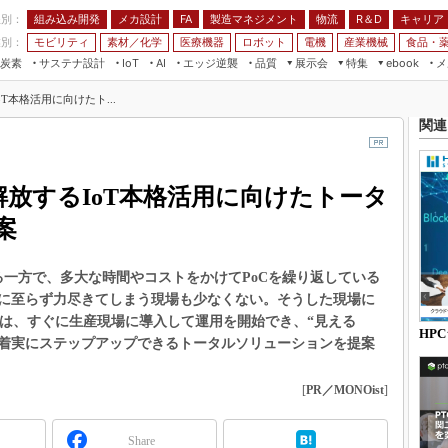
程別：
組み込み開発
メカ設計
製造マネジメント
物流
R＆D
キャリア
FA
業別：
モビリティ
素材／化学
医療機器
ロボット
電機
産業機械
食品・
炭素
サステナ設計
エッジ逆襲
品質
展示会
特集
メ
IoT
AI
ebook
伝承
組み込み開発
CEATEC
読者調査まとめ
編集後記
T本格活用に向けたト...
JIMTOF
保全
メカ設計
つながるクルマ
関連
組込み/エッジ コンピューティング
ス
 AI
製造マネジメント
5G
展＆IoT/5Gソリューション展
VR／AR
FA
解放するIoT本格活用に向けたトータ
IIFES
モビリティ
フィールドサービス
国際ロボット展
案
素材／化学
FPGA
ジャパンモビリティショー
組み込み画像技術
る一方で、多大な時間やコストをかけてPoCを繰り返している
TECHNO-FRONTIER
に至らず力尽きてしまう現場も少なくない。そうした現場に
組み込みモデリング
人テク展
ンは、すぐに生産現場に導入して運用を開始でき、“見える
Windows Embedded
HP
を着実にステップアップできるトータルソリューションを提案
スマート工場EXPO
車載ソフト開発
EdgeTech+
[
PR／MONOist
]
ISO26262
日本ものづくりワールド
無償設計ツール
AUTOMOTIVE WORLD
Share