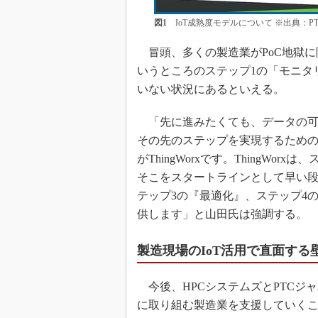
図1
IoT成熟度モデルについて ※出典：P
冒頭、多くの製造業がPoC地獄に
いうところのステップ1の「モニタ
いない状況にあるといえる。
「先に進みたくても、データの可
その先のステップを実現するため
がThingWorxです。ThingW
そこをスタートラインとして早い段
テップ3の『最適化』、ステップ4
供します」と山田氏は強調する。
製造現場のIoT活用で直面す
今後、HPCシステムズとPTCジャ
に取り組む製造業を支援していく