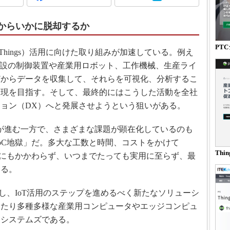
3Dプリンタ
産業オープンネット展
デジタルツインとCAE
”からいかに脱却するか
S＆OP
PT
インダストリー4.0
 of Things）活用に向けた取り組みが加速している。例え
既設の制御装置や産業用ロボット、工作機械、生産ライ
イノベーション
どからデータを収集して、それらを可視化、分析するこ
製造業ビッグデータ
実現を目指す。そして、最終的にはこうした活動を全社
メイドインジャパン
ョン（DX）へと発展させようという狙いがある。
植物工場
が進む一方で、さまざまな課題が顕在化しているのも
知財マネジメント
oC地獄」だ。多大な工数と時間、コストをかけて
海外生産
Thi
るにもかかわらず、いつまでたっても実用に至らず、最
グローバル設計・開発
する。
制御セキュリティ
し、IoT活用のステップを進めるべく新たなソリューシ
新型コロナへの対応
わたり多種多様な産業用コンピュータやエッジコンピュ
Cシステムズである。