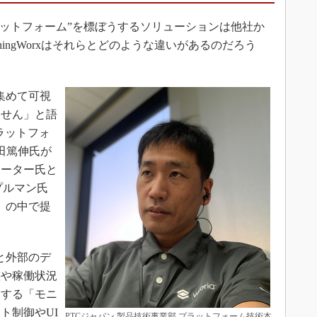
ラットフォーム”を標ぼうするソリューションは他社か
ingWorxはそれらとどのような違いがあるのだろう
集めて可視
ません」と語
プラットフォ
田篤伸氏が
ポーター氏と
プルマン氏
」の中で提
。
と外部のデ
態や稼働状況
）する「モニ
ト制御やUI
PTCジャパン 製品技術事業部 プラットフォーム技術本