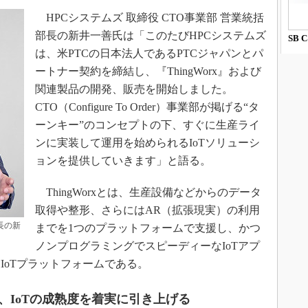
HPCシステムズ 取締役 CTO事業部 営業統括
部長の新井一善氏は「このたびHPCシステムズ
SB 
は、米PTCの日本法人であるPTCジャパンとパ
ートナー契約を締結し、『ThingWorx』および
関連製品の開発、販売を開始しました。
CTO（Configure To Order）事業部が掲げる“タ
ーンキー”のコンセプトの下、すぐに生産ライ
ンに実装して運用を始められるIoTソリューシ
ョンを提供していきます」と語る。
ThingWorxとは、生産設備などからのデータ
取得や整形、さらにはAR（拡張現実）の利用
長の新
までを1つのプラットフォームで支援し、かつ
ノンプログラミングでスピーディーなIoTアプ
IoTプラットフォームである。
、IoTの成熟度を着実に引き上げる