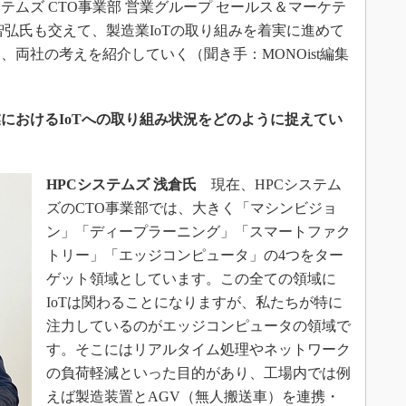
テムズ CTO事業部 営業グループ セールス＆マーケテ
智弘氏も交えて、製造業IoTの取り組みを着実に進めて
両社の考えを紹介していく（聞き手：MONOist編集
におけるIoTへの取り組み状況をどのように捉えてい
HPCシステムズ 浅倉氏
現在、HPCシステム
ズのCTO事業部では、大きく「マシンビジョ
ン」「ディープラーニング」「スマートファク
トリー」「エッジコンピュータ」の4つをター
ゲット領域としています。この全ての領域に
IoTは関わることになりますが、私たちが特に
注力しているのがエッジコンピュータの領域で
す。そこにはリアルタイム処理やネットワーク
の負荷軽減といった目的があり、工場内では例
えば製造装置とAGV（無人搬送車）を連携・