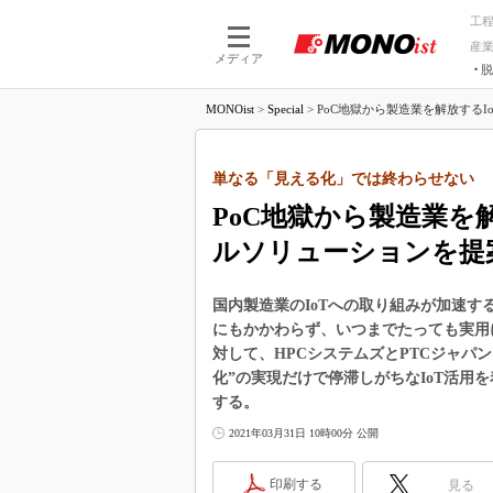
工
産
メディア
脱
つながる技術
AI×技術
MONOist
>
Special
>
PoC地獄から製造業を解放するIo
つながる工場
AI×設備
つながるサービ
Physical
単なる「見える化」では終わらせない
PoC地獄から製造業を
ルソリューションを提
国内製造業のIoTへの取り組みが加速す
にもかかわらず、いつまでたっても実用
対して、HPCシステムズとPTCジャパ
化”の実現だけで停滞しがちなIoT活用
する。
2021年03月31日 10時00分 公開
印刷する
見る