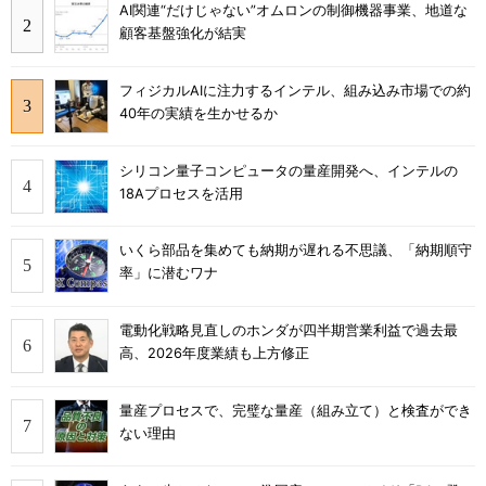
AI関連“だけじゃない”オムロンの制御機器事業、地道な
顧客基盤強化が結実
フィジカルAIに注力するインテル、組み込み市場での約
40年の実績を生かせるか
シリコン量子コンピュータの量産開発へ、インテルの
18Aプロセスを活用
いくら部品を集めても納期が遅れる不思議、「納期順守
率」に潜むワナ
電動化戦略見直しのホンダが四半期営業利益で過去最
高、2026年度業績も上方修正
量産プロセスで、完璧な量産（組み立て）と検査ができ
ない理由