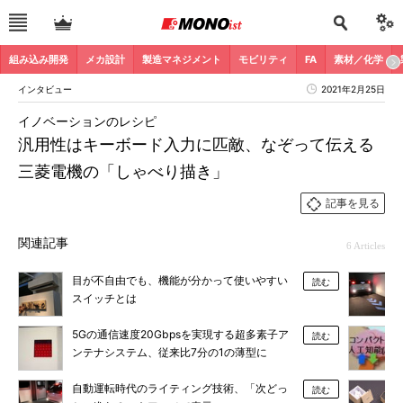
組み込み開発
メカ設計
製造マネジメント
モビリティ
FA
素材／化学
インタビュー
2021年2月25日
イノベーションのレシピ
汎用性はキーボード入力に匹敵、なぞって伝える
三菱電機の「しゃべり描き」
記事を見る
関連記事
6 Articles
目が不自由でも、機能が分かって使いやすい
読む
スイッチとは
5Gの通信速度20Gbpsを実現する超多素子ア
読む
ンテナシステム、従来比7分の1の薄型に
自動運転時代のライティング技術、「次どっ
読む