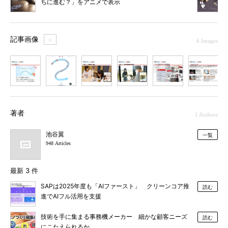
ちに進む？」をアニメで表示
記事画像
＋
6 Images
1
2
3
4
5
6
著者
1 Authors
池谷翼
一覧
948 Articles
最新 3 件
SAPは2025年度も「AIファースト」 クリーンコア推
読む
進でAIフル活用を支援
技術を手に集まる事務機メーカー 細かな顧客ニーズ
読む
にこたえられるか