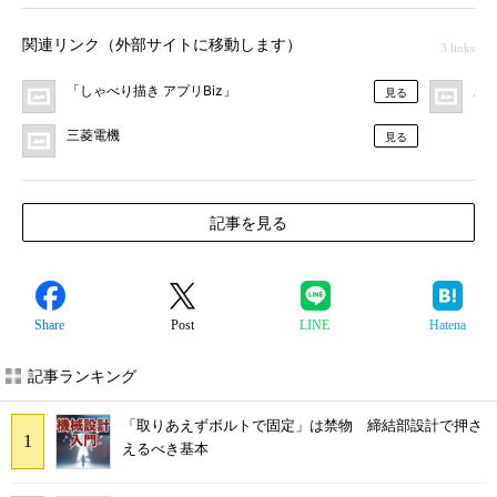
関連リンク（外部サイトに移動します）
3 links
「しゃべり描き アプリBiz」
三
見る
三菱電機
見る
記事を見る
Share
Post
LINE
Hatena
記事ランキング
「取りあえずボルトで固定」は禁物 締結部設計で押さ
えるべき基本