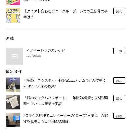
【クイズ】変わるソニーグループ、いまの屋台骨の事
読む
業は？
連載
イノベーションのレシピ
一覧
151 Articles
最新 3 件
再生師、テクスチャー翻訳家……オカムラがAIで導く
読む
2045年“未来の職業”
「服のデジタルパスポート」 年間24億着が未処理廃
読む
棄のアパレル産業で実証
PCマウス原理でエレベーターの“ロープ”不要に AI保
読む
守を見据える日立HMAX戦略