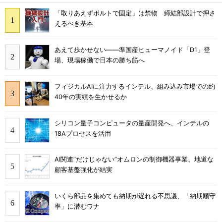
「取りあえずボルトで固定」は禁物 締結部設計で押さ
えるべき基本
あえて歩かせない――準国産ヒューマノイド「D1」登
場、現場稼働で日本の勝ち筋へ
フィジカルAIに注力するインテル、組み込み市場での約
40年の実績を生かせるか
シリコン量子コンピュータの量産開発へ、インテルの
18Aプロセスを活用
AI関連“だけじゃない”オムロンの制御機器事業、地道な
顧客基盤強化が結実
いくら部品を集めても納期が遅れる不思議、「納期順守
率」に潜むワナ