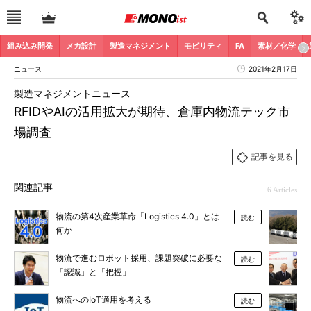
組み込み開発
メカ設計
製造マネジメント
モビリティ
FA
素材／化学
ニュース
2021年2月17日
製造マネジメントニュース
RFIDやAIの活用拡大が期待、倉庫内物流テック市
場調査
記事を見る
関連記事
6 Articles
物流の第4次産業革命「Logistics 4.0」とは
読む
何か
物流で進むロボット採用、課題突破に必要な
読む
「認識」と「把握」
物流へのIoT適用を考える
読む