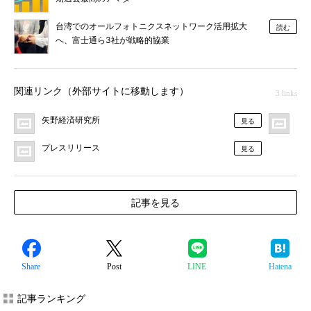
台湾でのオールフォトニクスネットワーク活用拡大
読む
へ、富士通ら3社が戦略的協業
関連リンク（外部サイトに移動します）
3 links
矢野経済研究所
M
見る
プレスリリース
見る
記事を見る
Share
Post
LINE
Hatena
記事ランキング