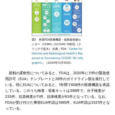
図1 米国FDA医療機器・放射線保健セ
ンター（CDRH）のCOVID-19対応（ク
リックで拡大） 出典：FDA「
Center for
Devices and Radiological Health‘s Res
ponse to Coronavirus (COVID-19): Info
graphic
」（2020年12月30日）
規制の柔軟性についてみると、FDAは、2020年に11件の緊急使
用許可（EUA）テンプレートと26件のガイドライン類を発行して
いる。特にEUAについてみると、1年間で608件の医療機器を承認
している。このうち検査・収集キットは399件で、分子検査が
235件、抗原検査が11件、抗体検査が63件となっている。なお、
FDAが受け付けた事前EUA申請は1995件、EUA申請は3521件とな
っている。