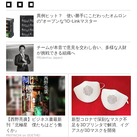
異例ヒット？ 使い勝手にこだわったオムロン
の“オープンな”IO-Linkマスター
チームが本音で意見を交わし合い、多様な人財
が挑戦できる組織へ
PR(dentsu Japan)
【西野亮廣】ビジネス書最新
新型コロナで深刻なマスク不
刊『北極星 僕たちはどう働
足を3Dプリンタで解消、イグ
くか』
アスが3Dマスクを開発
PR(FINCHI on GOETHE)