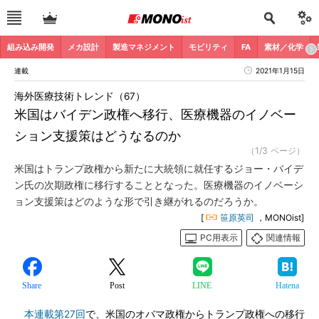
組み込み開発
メカ設計
製造マネジメント
モビリティ
FA
素材／化学
連載
2021年1月15日
海外医療技術トレンド（67）
米国はバイデン政権へ移行、医療機器のイノベー
ション支援策はどうなるのか
（1/3 ページ）
米国はトランプ政権から新たに大統領に就任するジョー・バイデ
ン氏の次期政権に移行することとなった。医療機器のイノベーシ
ョン支援策はどのような形で引き継がれるのだろうか。
[
笹原英司
，MONOist]
PC用表示
関連情報
Share
Post
LINE
Hatena
本連載第27回
で、米国のオバマ政権からトランプ政権への移行