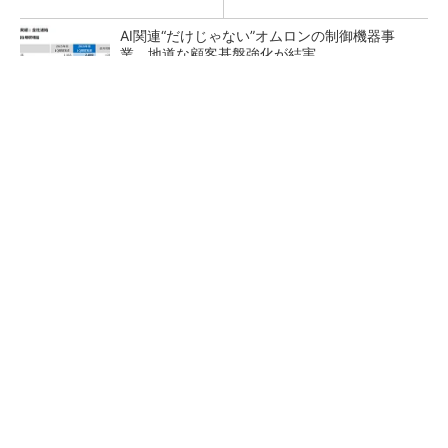
AI関連“だけじゃない”オムロンの制御機器事
業、地道な顧客基盤強化が結実
【レベル14】生成AIを味方に、3D CADを使い
こなそう！
「取りあえずボルトで固定」は禁物 締結部設
計で押さえるべき基本