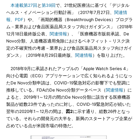
本連載第27回
と
第39回
で、21世紀医療法に基づく「デジタル
ヘルス・イノベーション行動計画」（2017年7月27日、
関連情
報、PDF
）や、「画期的機器（Breakthrough Devices）プログラ
ム－業界および食品医薬品局スタッフ向けガイダンス」（2018年
12月18日最終版公表、
関連情報
）、「医療機器市販前承認、De
Novo分類、人道機器適用免除におけるベネフィット－リスク決
定の不確実性の考慮－業界および食品医薬品局スタッフ向けガイ
ダンス」（2019年8月29日最終版、
関連情報
）を取り上げた。
2018年9月に承認されたアップルの「Apple Watch Series 4」
向け心電図（ECG）アプリケーションで広く知られるようになっ
たDe Novo分類申請は、COVID-19緊急対応の影響下でも堅調に
推移している。FDAのDe Novo分類データベース（
関連情報
）に
よると、2019年1～12月の間のDe Novo分類に該当する医療機器
製品が総数23件であったのに対し、COVID-19緊急対応が続いた
翌年の2020年1～12月の間は、
図2
に示す通り、総数26件となっ
ている。それらの開発元の大半を、新興のスタートアップ企業が
占めている点が米国市場の特徴だ。