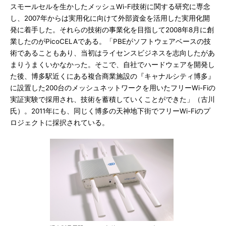
スモールセルを生かしたメッシュWi-Fi技術に関する研究に専念
し、2007年からは実用化に向けて外部資金を活用した実用化開
発に着手した。それらの技術の事業化を目指して2008年8月に創
業したのがPicoCELAである。「PBEがソフトウェアベースの技
術であることもあり、当初はライセンスビジネスを志向したがあ
まりうまくいかなかった。そこで、自社でハードウェアを開発し
た後、博多駅近くにある複合商業施設の『キャナルシティ博多』
に設置した200台のメッシュネットワークを用いたフリーWi-Fiの
実証実験で採用され、技術を蓄積していくことができた」（古川
氏）。2011年にも、同じく博多の天神地下街でフリーWi-Fiのプ
ロジェクトに採択されている。