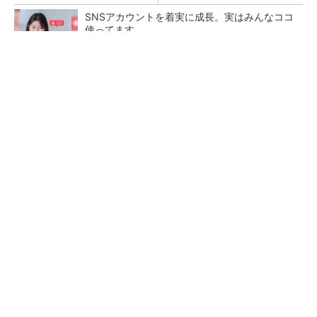
SNSアカウントを着実に成長。実はみんなココ
使ってます。
PR(Dreaw合同会社)
【レベル14】生成AIを味方に、3D CADを使い
こなそう！
「取りあえずボルトで固定」は禁物 締結部設
計で押さえるべき基本