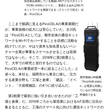
現在製品展開している無線LANアクセスポイント
「PCWL-0400シリーズ」。電源さえあればWi-Fi
ネットワークを構築できる（クリックで拡大） 出
典：PicoCELA
ここまで順調に見えるPicoCELAの事業展開だ
が、事業規模の拡大には苦心していた。古川氏
は「PicoCELAとしては、都市全体の通信ネット
ワークをWi-Fiでカバーすることを目標に活動を
続けていたが、やはり資本も知名度もないベン
チャー企業が事業をスケールさせることは容易
ではなかった。そこで、2018年に第2創業とし
て、大学での研究と並行するのではなく、
PicoCELAの事業経営一本に絞ることにした」と
述べる。本社も、福岡市から東京に移し、注力
屋外無線LAN親機
する産業分野も「工場と倉庫」「建設」「イベ
「PicoHUB statio
ント」「大規模施設」の4つに絞り込んだ。
n」は電源も内蔵し
ているので即設置、
即撤収できる
第2創業で最初に強い引き合いがきたのが「工
場と倉庫」だ。2015年ごろから製造業におけるIoT活用に注目が
集まるとともに、工場のスマート化に向けた通信ネットワークの