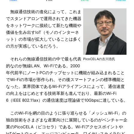
無線通信技術の進化によって、これま
でスタンドアロンで運用されてきた機器
をネットワークに接続して新たな機能や
価値を生み出すIoT（モノのインターネ
ット）の市場が拡大していることは多く
の方が実感しているだろう。
それらの無線通信技術の中で最も代表
PicoCELAの古川浩氏
的なのが無線LAN、Wi-Fiである。2000
年代前半にノートPCのチップセットに機能が組み込まれること
でWi-Fiの市場が形作られ、その後スマートフォンの標準機能と
なった。業界団体であるWi-Fiアライアンスによって、通信速度
の向上をはじめとする技術革新も進んでおり、最新のWi-Fi
6（IEEE 802.11ax）の通信速度は理論値で10Gbpsに達している。
このWi-Fiを網の目のように張り巡らせる「メッシュWi-Fi」の
独自技術をさまざまな産業向けに展開しているのがベンチャー企
業のPicoCELA（ピコセラ）である。Wi-Fiアクセスポイントや
IoTゲートウェイ、エッジコンピュータ、ワイヤレスカメラなど