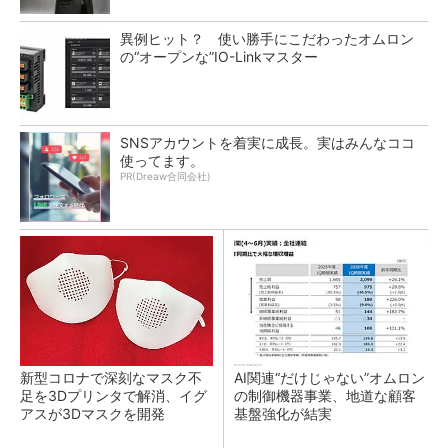
異例ヒット？ 使い勝手にこだわったオムロン
の“オープンな”IO-Linkマスター
SNSアカウントを着実に成長。実はみんなココ
使ってます。
PR(Dreaw合同会社)
新型コロナで深刻なマスク不
AI関連“だけじゃない”オムロン
足を3Dプリンタで解消、イグ
の制御機器事業、地道な顧客
アスが3Dマスクを開発
基盤強化が結実