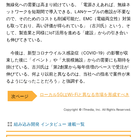
無線化への需要は高まり続けている。「電源さえあれば、無線ネ
ットワークを短期間で導入できる。LANケーブルの敷設が不要な
ので、そのためのコストも削減可能だ。EMC（電磁両立性）対策
も取っており、高い評価が得られている」（古川氏）という。そ
して、製造業と同様にIoT活用を進める「建設」からの引き合い
も伸びてきている。
今後は、新型コロナウイルス感染症（COVID-19）の影響が収
束した後に「イベント」や「大規模施設」からの需要にも期待を
掛けている。古川氏は「第2創業から毎年倍増のペースで受注が
伸びている。何より以前と異なるのは、当社への指名で案件が来
るようになったことだろう」と強調する。
ローカル5GはWi-Fiと異なる市場を形成すべき
Copyright © ITmedia, Inc. All Rights Reserved.
組み込み開発 インタビュー 連載一覧