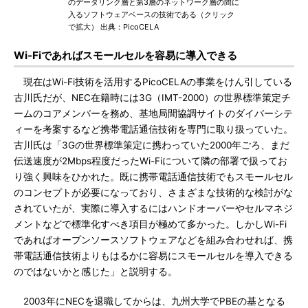
のデータリンク層と第3層のネットワーク層の間に
入るソフトウェアベースの技術である（クリック
で拡大） 出典：PicoCELA
Wi-Fiであればスモールセルを容易に導入できる
現在はWi-Fi技術を活用するPicoCELAの事業をけん引している
古川氏だが、NEC在籍時には3G（IMT-2000）の世界標準策定チ
ームのコアメンバーを務め、基地局間協調サイトのダイバーシテ
ィーを考案するなど携帯電話通信技術を専門に取り扱っていた。
古川氏は「3Gの世界標準策定に携わっていた2000年ごろ、まだ
伝送速度が2Mbps程度だったWi-Fiについて隣の部署で扱ってお
り強く興味をひかれた。既に携帯電話通信技術でもスモールセル
のコンセプトが必要になっており、さまざまな技術的な検討がな
されていたが、実際に導入するにはハンドオーバーやセルマネジ
メントなどで標準化すべき項目が極めて多かった。しかしWi-Fi
であればオープンソースソフトウェアなどを組み合わせれば、携
帯電話通信技術よりもはるかに容易にスモールセルを導入できる
のではないかと感じた」と説明する。
2003年にNECを退職してからは、九州大学でPBEの基となる