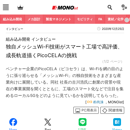
組み込み開発
メカ設計
製造マネジメント
モビリティ
FA
素材／化学
インタビュー
2020年12月25日
組み込み開発 インタビュー
独自メッシュWi-Fi技術がスマート工場で高評価、
成長軌道描くPicoCELAの挑戦
（1/2 ページ）
ベンチャー企業のPicoCELA（ピコセラ）は、Wi-Fiを網の目のよ
うに張り巡らせる「メッシュWi-Fi」の独自技術をさまざまな産
業向けに展開している。同社 社長の古川浩氏に創業の背景や現
在の事業展開を聞くとともに、工場のスマート化などで注目を集
めるローカル5Gをどのように見ているかを説明してもらった。
[
朴尚洙
，MONOist]
PC用表示
関連情報
Share
Post
LINE
Hatena