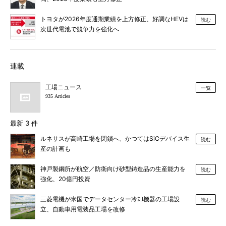
トヨタが2026年度通期業績を上方修正、好調なHEVは
読む
次世代電池で競争力を強化へ
連載
工場ニュース
一覧
935 Articles
最新 3 件
ルネサスが高崎工場を閉鎖へ、かつてはSiCデバイス生
読む
産の計画も
神戸製鋼所が航空／防衛向け砂型鋳造品の生産能力を
読む
強化、20億円投資
三菱電機が米国でデータセンター冷却機器の工場設
読む
立、自動車用電装品工場を改修