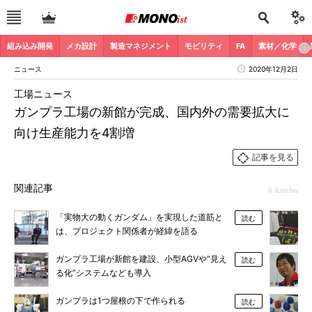
組み込み開発
メカ設計
製造マネジメント
モビリティ
FA
素材／化学
ニュース
2020年12月2日
工場ニュース
ガンプラ工場の新館が完成、国内外の需要拡大に
向け生産能力を4割増
記事を見る
関連記事
6 Articles
「実物大の動くガンダム」を実現した道筋と
読む
は、プロジェクト関係者が経緯を語る
ガンプラ工場が新館を建設、小型AGVや“見え
読む
る化”システムなども導入
ガンプラは1つ屋根の下で作られる
読む