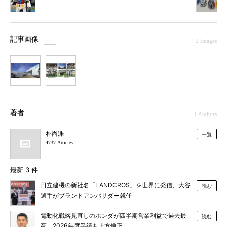
記事画像
＋
2 Images
1
2
著者
1 Authors
朴尚洙
一覧
4737 Articles
最新 3 件
日立建機の新社名「LANDCROS」を世界に発信、大谷
読む
選手がブランドアンバサダー就任
電動化戦略見直しのホンダが四半期営業利益で過去最
読む
高、2026年度業績も上方修正