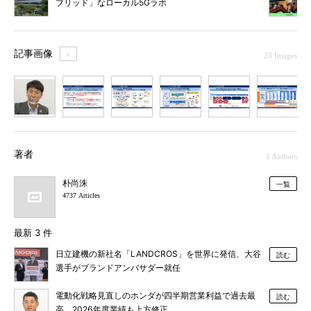
ブリッド」なローカル5Gラボ
記事画像
＋
23 Images
1
2
3
4
5
6
7
著者
1 Authors
朴尚洙
一覧
4737 Articles
最新 3 件
日立建機の新社名「LANDCROS」を世界に発信、大谷
読む
選手がブランドアンバサダー就任
電動化戦略見直しのホンダが四半期営業利益で過去最
読む
高、2026年度業績も上方修正