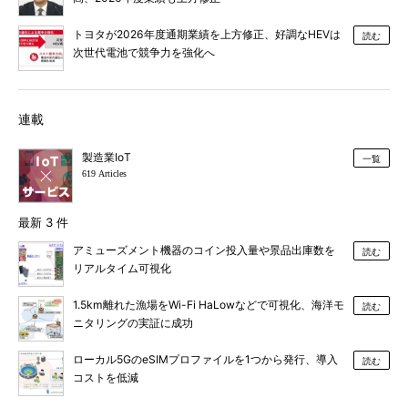
トヨタが2026年度通期業績を上方修正、好調なHEVは
読む
次世代電池で競争力を強化へ
連載
製造業IoT
一覧
619 Articles
最新 3 件
アミューズメント機器のコイン投入量や景品出庫数を
読む
リアルタイム可視化
1.5km離れた漁場をWi-Fi HaLowなどで可視化、海洋モ
読む
ニタリングの実証に成功
ローカル5GのeSIMプロファイルを1つから発行、導入
読む
コストを低減