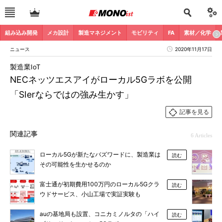
組み込み開発
メカ設計
製造マネジメント
モビリティ
FA
素材／化学
ニュース
2020年11月17日
製造業IoT
NECネッツエスアイがローカル5Gラボを公開
「SIerならではの強み生かす」
記事を見る
関連記事
6 Articles
ローカル5Gが新たなバズワードに、製造業は
読む
その可能性を生かせるのか
富士通が初期費用100万円のローカル5Gクラ
読む
ウドサービス、小山工場で実証実験も
auの基地局も設置、コニカミノルタの「ハイ
読む