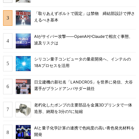
「取りあえずボルトで固定」は禁物 締結部設計で押さ
えるべき基本
AIがサイバー攻撃――OpenAIやClaudeで相次ぐ事態、
波及リスクは
シリコン量子コンピュータの量産開発へ、インテルの
18Aプロセスを活用
日立建機の新社名「LANDCROS」を世界に発信、大谷
選手がブランドアンバサダー就任
老朽化したポンプの主要部品を金属3Dプリンタで一体
造形、納期を3分の1に短縮
AIと量子化学計算の連携で色純度の高い青色発光材料を
開発