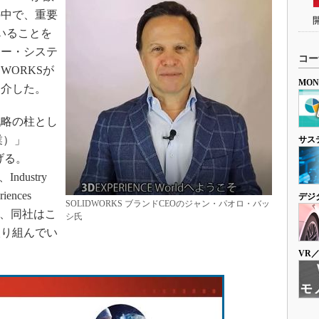
の中で、重要
いることを
ソー・システ
コー
WORKSが
MO
紹介した。
略の柱とし
産業）」
サス
掲げる。
dustry
nces
デジ
SOLIDWORKS ブランドCEOのジャン・パオロ・バッ
し、同社はこ
シ氏
取り組んでい
VR