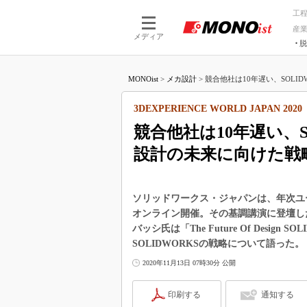
工
産
メディア
脱
つながる技術
AI×技術
MONOist
>
メカ設計
>
競合他社は10年遅い、SOLIDW
つながる工場
AI×設備
つながるサービ
Physical
3DEXPERIENCE WORLD JAPAN 2020
競合他社は10年遅い、S
設計の未来に向けた戦
ソリッドワークス・ジャパンは、年次ユーザーイ
オンライン開催。その基調講演に登壇した
バッシ氏は「The Future Of Design
SOLIDWORKSの戦略について語った。
2020年11月13日 07時30分 公開
印刷する
通知する