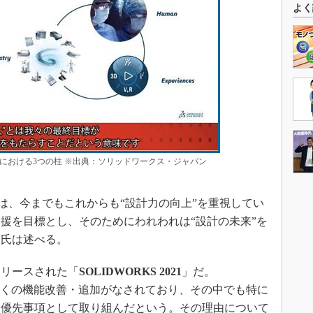
よく
における3つの柱 ※出典：ソリッドワークス・ジャパン
Sは、今までもこれからも“設計力の向上”を重視してい
援を目標とし、そのためにわれわれは“設計の未来”を
シ氏は述べる。
リースされた「
SOLIDWORKS 2021
」だ。
非常に多くの機能改善・追加がなされており、その中でも特に
最優先事項として取り組んだという。その理由について