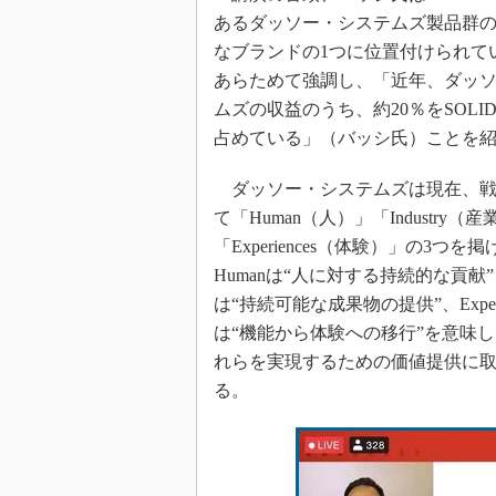
あるダッソー・システムズ製品群
なブランドの1つに位置付けられて
あらためて強調し、「近年、ダッ
ムズの収益のうち、約20％をSOLID
占めている」（バッシ氏）ことを
ダッソー・システムズは現在、戦
て「Human（人）」「Industry（
「Experiences（体験）」の3つを
Humanは“人に対する持続的な貢献”、In
は“持続可能な成果物の提供”、Experie
は“機能から体験への移行”を意味
れらを実現するための価値提供に
る。