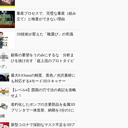
量産プロセスで、完璧な量産（組み
立て）と検査ができない理由
3D技術が変えた「靴選び」の常識
顧客の要望をうのみにするな 分析ま
ひを抜け出す「超上流のプロトタイピ
ング」
最大0.03mmの精度、黒色／光沢素材に
も対応する4モード3Dスキャナー
【レベル4】図面の穴寸法の表記を攻略
せよ！
老朽化したポンプの主要部品を金属3D
プリンタで一体造形、納期を3分の1に
短縮
新型コロナで深刻なマスク不足を3Dプ