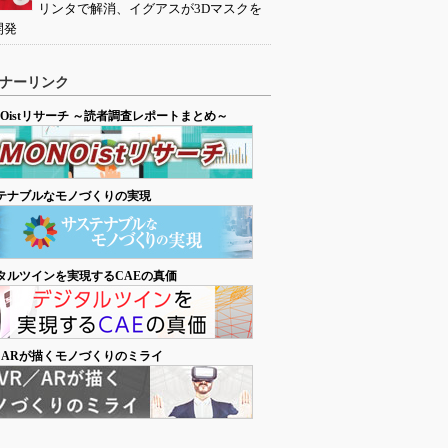
リンタで解消、イグアスが3Dマスクを
開発
ナーリンク
NOistリサーチ ～読者調査レポートまとめ～
テナブルなモノづくりの実現
タルツインを実現するCAEの真価
／ARが描くモノづくりのミライ