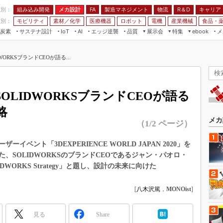
程別：
組み込み開発
メカ設計
製造マネジメント
物流
R＆D
キャリア
FA
業別：
モビリティ
素材／化学
医療機器
ロボット
電機
産業機械
食品・
炭素
サステナ設計
エッジ逆襲
品質
展示会
特集
メ
IoT
AI
ebook
伝承
組み込み開発
CEATEC
読者調査まとめ
編集後記
ORKSブランドCEOが語る...
JIMTOF
保全
メカ設計
つながるクルマ
組込み/エッジ コンピューティング
ス
 AI
製造マネジメント
5G
展＆IoT/5Gソリューション展
VR／AR
FA
OLIDWORKSブランドCEOが語る
IIFES
モビリティ
フィールドサービス
略
国際ロボット展
素材／化学
FPGA
メカ
（1/2 ページ）
ジャパンモビリティショー
組み込み画像技術
TECHNO-FRONTIER
ベント「3DEXPERIENCE WORLD JAPAN 2020」を
組み込みモデリング
、SOLIDWORKSのブランドCEOであるジャン・パオロ・
人テク展
Windows Embedded
 SOLIDWORKS Strategy」と題し、設計の未来に向けた
スマート工場EXPO
車載ソフト開発
EdgeTech+
[
八木沢篤
，
MONOist
]
ISO26262
日本ものづくりワールド
無償設計ツール
見る
Share
AUTOMOTIVE WORLD