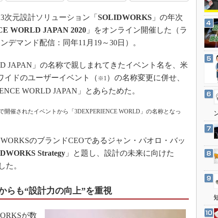
3Dプリンタ
産業オープンネット展
3次元設計ソリューション「
SOLIDWORKS
」の年次
デジタルツインとCAE
E WORLD JAPAN 2020
」をオンライン開催した（ラ
S＆OP
／オンデマンド配信：同年11月19～30日）。
インダストリー4.0
イノベーション
RLD JAPAN」の名称で親しまれてきたイベント名を、米
ワイドのユーザーイベント（
）の名称変更に併せ、
※1
製造業ビッグデータ
NCE WORLD JAPAN」とあらためた。
メイドインジャパン
植物工場
開催されたイベントから「3DEXPERIENCE WORLD」の名称となっ
知財マネジメント
海外生産
WORKSのブランドCEOであるジャン・パオロ・バッ
LIDWORKS Strategy
」と題し、設計の未来に向けた
グローバル設計・開発
明した。
制御セキュリティ
新型コロナへの対応
れからも“設計力の向上”を重視
ORKSが数