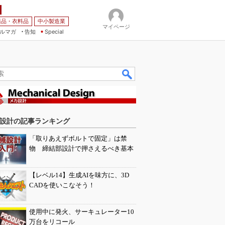
薬品・衣料品
中小製造業
マイページ
ルマガ
告知
Special
設計の記事ランキング
「取りあえずボルトで固定」は禁
物 締結部設計で押さえるべき基本
【レベル14】生成AIを味方に、3D
CADを使いこなそう！
使用中に発火、サーキュレーター10
万台をリコール