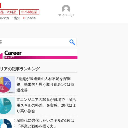
薬品・衣料品
中小製造業
マイページ
ルマガ
告知
Special
リアの記事ランキング
8割超が製造業の人材不足を深刻
視、効果的と思う取り組み1位は待
遇改善
ITエンジニアの59％が職場で「AI活
用スキルの格差」を実感、20代はよ
り高い割合
AI時代に強化したいスキルの1位は
「事業と戦略を描く力」