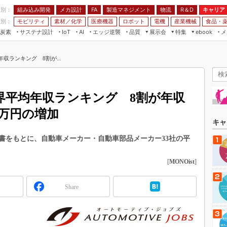
程別：
組み込み開発
メカ設計
製造マネジメント
物流
R＆D
キャリア
FA
業別：
モビリティ
素材／化学
医療機器
ロボット
電機
産業機械
食品・
炭素
サステナ設計
エッジ逆襲
品質
展示会
特集
メ
IoT
AI
ebook
伝承
組み込み開発
CEATEC
読者調査まとめ
編集後記
収ランキング 8割が...
JIMTOF
保全
メカ設計
つながるクルマ
組込み/エッジ コンピューティング
ス
 AI
製造マネジメント
5G
展＆IoT/5Gソリューション展
VR／AR
FA
業界平均年収ランキング 8割が年収
IIFES
モビリティ
フィールドサービス
4万円の増加
国際ロボット展
素材／化学
FPGA
キャ
ジャパンモビリティショー
組み込み画像技術
書をもとに、自動車メーカー・自動車部品メーカー33社の平
TECHNO-FRONTIER
組み込みモデリング
人テク展
[
MONOist
]
Windows Embedded
スマート工場EXPO
車載ソフト開発
Share
EdgeTech+
ISO26262
日本ものづくりワールド
無償設計ツール
AUTOMOTIVE WORLD