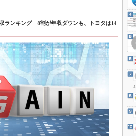
3Dプリンタ
産業オープンネット展
デジタルツインとCAE
S＆OP
年収ランキング 8割が年収ダウンも、トヨタは14
インダストリー4.0
イノベーション
製造業ビッグデータ
メイドインジャパン
植物工場
知財マネジメント
2
海外生産
グローバル設計・開発
制御セキュリティ
新型コロナへの対応