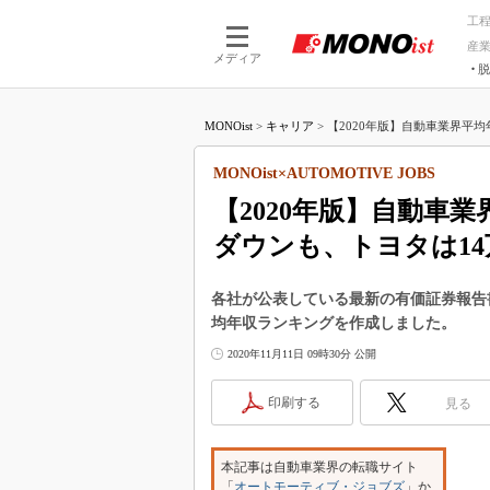
工
産
メディア
脱
つながる技術
AI×技術
MONOist
>
キャリア
>
【2020年版】自動車業界平均年
つながる工場
AI×設備
つながるサービ
Physical
MONOist×AUTOMOTIVE JOBS
【2020年版】自動車
ダウンも、トヨタは1
各社が公表している最新の有価証券報告
均年収ランキングを作成しました。
2020年11月11日 09時30分 公開
印刷する
見る
本記事は自動車業界の転職サイト
「
オートモーティブ・ジョブズ
」か