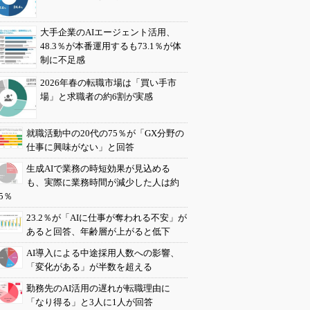
大手企業のAIエージェント活用、
48.3％が本番運用するも73.1％が体
制に不足感
2026年春の転職市場は「買い手市
場」と求職者の約6割が実感
就職活動中の20代の75％が「GX分野の
仕事に興味がない」と回答
生成AIで業務の時短効果が見込める
も、実際に業務時間が減少した人は約
5％
23.2％が「AIに仕事が奪われる不安」が
あると回答、年齢層が上がると低下
AI導入による中途採用人数への影響、
「変化がある」が半数を超える
勤務先のAI活用の遅れが転職理由に
「なり得る」と3人に1人が回答