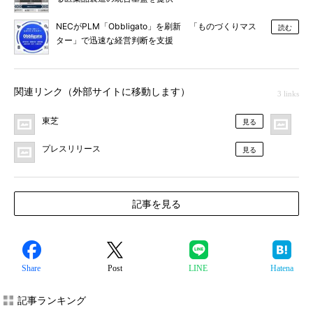
NECがPLM「Obbligato」を刷新 「ものづくりマス
読む
ター」で迅速な経営判断を支援
関連リンク（外部サイトに移動します）
3 links
東芝
M
見る
プレスリリース
見る
記事を見る
Share
Post
LINE
Hatena
記事ランキング