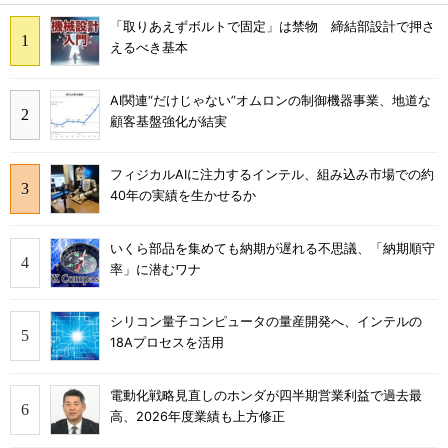
「取りあえずボルトで固定」は禁物 締結部設計で押さ
えるべき基本
AI関連“だけじゃない”オムロンの制御機器事業、地道な
顧客基盤強化が結実
フィジカルAIに注力するインテル、組み込み市場での約
40年の実績を生かせるか
いくら部品を集めても納期が遅れる不思議、「納期順守
率」に潜むワナ
シリコン量子コンピュータの量産開発へ、インテルの
18Aプロセスを活用
電動化戦略見直しのホンダが四半期営業利益で過去最
高、2026年度業績も上方修正