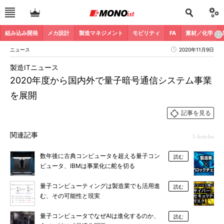
組み込み開発
メカ設計
製造マネジメント
モビリティ
FA
素材／化学
ニュース
2020年11月9日
製造ITニュース
2020年度から国内外で量子暗号通信システム事業
を展開
記事を見る
関連記事
5 Articles
数年後に古典コンピュータを超える量子コン
読む
ピュータ、IBMは事業化に舵を切る
量子コンピューティングは製造業でも活用進
読む
む、その可能性と現実
量子コンピュータでなぜAIは進化するのか、
読む