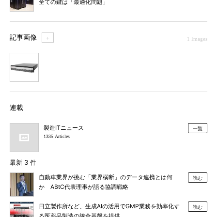
全ての鍵は「最適化問題」
記事画像
＋
1 Images
1
連載
製造ITニュース
一覧
1335 Articles
最新 3 件
自動車業界が挑む「業界横断」のデータ連携とは何
読む
か ABtC代表理事が語る協調戦略
日立製作所など、生成AIの活用でGMP業務を効率化す
読む
る医薬品製造の統合基盤を提供