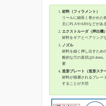
材料（フィラメント）
リールに細長く巻かれた
主にPLAやABSなどがあ
エクストルーダ（押出機
材料をギアとベアリング
ノズル
材料を細く押し出すため
般的な穴の直径は0.4m
要
造形プレート（造形ステ
材料が積層されるプレー
することが大切