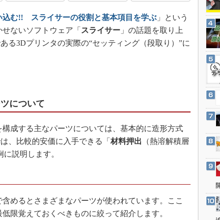
3Dプリンタ
産業オープンネット展
い込む!! スライサーの役割と基本項目を学ぶ
」という
デジタルツインとCAE
かせないソフトウェア「
スライサー
」の話題を取り上
S＆OP
ある3Dプリンタの実際の“セッティング（段取り）”に
インダストリー4.0
イノベーション
製造業ビッグデータ
メイドインジャパン
ーツについて
植物工場
知財マネジメント
を構成する主なパーツについては、基本的に造形方式
海外生産
では、比較的安価に入手できる「
材料押出
（熱溶解積層
例に説明します。
グローバル設計・開発
制御セキュリティ
新型コロナへの対応
で含めるとさまざまなパーツが使われています。ここ
最低限覚えておくべきものに絞って紹介します。