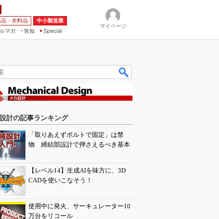
薬品・衣料品
中小製造業
マイページ
ルマガ
告知
Special
設計の記事ランキング
「取りあえずボルトで固定」は禁
物 締結部設計で押さえるべき基本
【レベル14】生成AIを味方に、3D
CADを使いこなそう！
使用中に発火、サーキュレーター10
万台をリコール