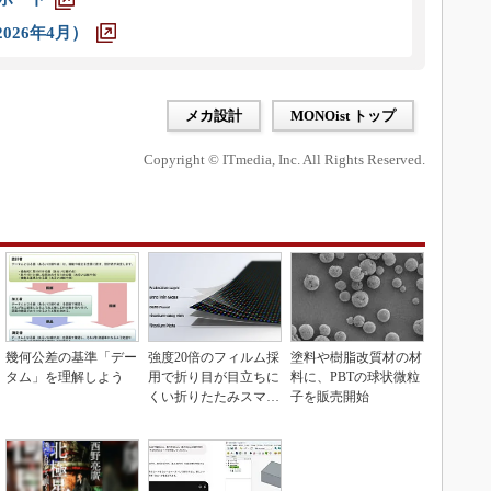
026年4月）
メカ設計
MONOist トップ
Copyright © ITmedia, Inc. All Rights Reserved.
幾何公差の基準「デー
強度20倍のフィルム採
塗料や樹脂改質材の材
タム」を理解しよう
用で折り目が目立ちに
料に、PBTの球状微粒
くい折りたたみスマホ
子を販売開始
の新技術