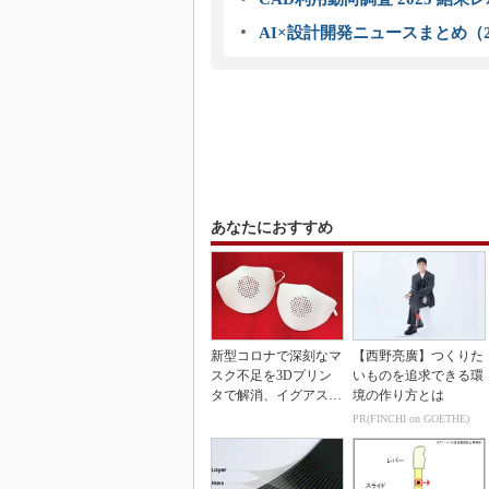
AI×設計開発ニュースまとめ（2
あなたにおすすめ
新型コロナで深刻なマ
【西野亮廣】つくりた
スク不足を3Dプリン
いものを追求できる環
タで解消、イグアスが
境の作り方とは
3Dマスクを開発
PR(FINCHI on GOETHE)