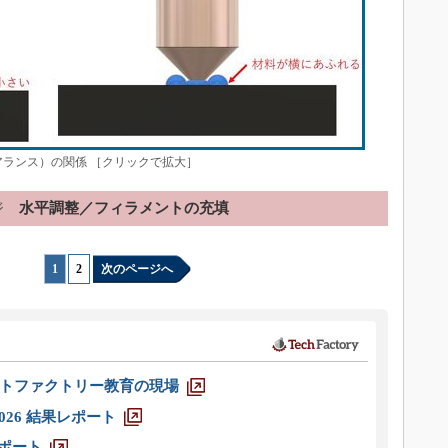
ランス）の関係 ［クリックで拡大］
ジ
水平調整／フィラメントの充填
1
|
2
次のページへ
トファクトリー教育の現場
026 結果レポート
レポート