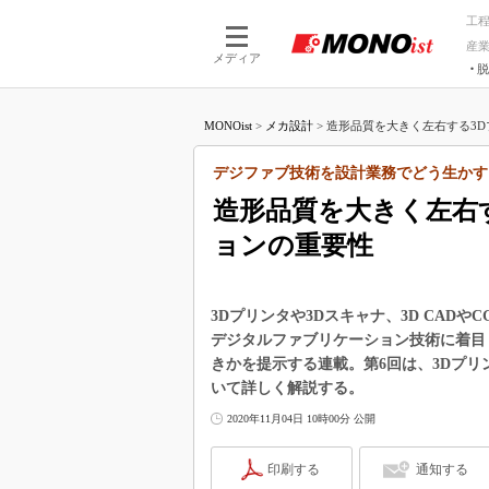
工
産
メディア
脱
つながる技術
AI×技術
MONOist
>
メカ設計
>
造形品質を大きく左右する3Dプ
つながる工場
AI×設備
つながるサービ
Physical
デジファブ技術を設計業務でどう生かす
造形品質を大きく左右
ョンの重要性
3Dプリンタや3Dスキャナ、3D CA
デジタルファブリケーション技術に着目
きかを提示する連載。第6回は、3Dプリ
いて詳しく解説する。
2020年11月04日 10時00分 公開
印刷する
通知する