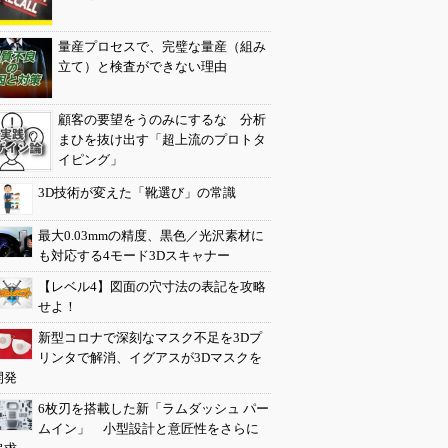
量産プロセスで、完璧な量産（組み
立て）と検査ができない理由
顧客の要望をうのみにするな 分析
まひを抜け出す「超上流のプロトタ
イピング」
3D技術が変えた「靴選び」の常識
最大0.03mmの精度、黒色／光沢素材に
も対応する4モード3Dスキャナー
【レベル4】図面の穴寸法の表記を攻略
せよ！
新型コロナで深刻なマスク不足を3Dプ
リンタで解消、イグアスが3Dマスクを
開発
6枚刃を搭載した新「ラムダッシュ パー
ムイン」 小型設計と意匠性をさらに