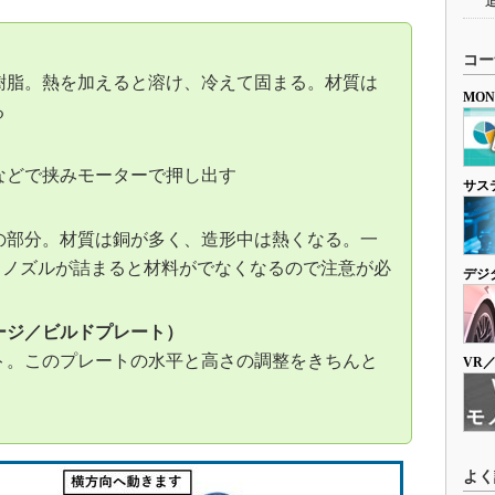
コー
樹脂。熱を加えると溶け、冷えて固まる。材質は
MO
る
）
などで挟みモーターで押し出す
サス
の部分。材質は銅が多く、造形中は熱くなる。一
m。ノズルが詰まると材料がでなくなるので注意が必
デジ
ージ／ビルドプレート）
ト。このプレートの水平と高さの調整をきちんと
VR
よく