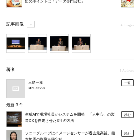
出のポイントは「データ専門会社」
記事画像
＋
4 Images
1
2
3
4
著者
1 Authors
三島一孝
一覧
3124 Articles
最新 3 件
生成AIで現場社員がシステムを開発 「人中心」の製
読む
造DXを自走させた3社の方法
ソニーグループはイメージセンサーが過去最高益、熊
読む
本地震の影響も限定的