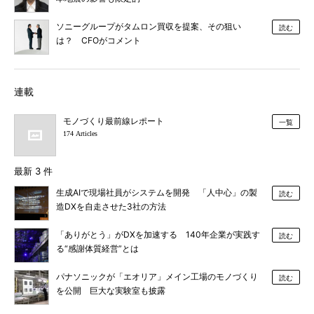
ソニーグループがタムロン買収を提案、その狙い
読む
は？ CFOがコメント
連載
モノづくり最前線レポート
一覧
174 Articles
最新 3 件
生成AIで現場社員がシステムを開発 「人中心」の製
読む
造DXを自走させた3社の方法
「ありがとう」がDXを加速する 140年企業が実践す
読む
る“感謝体質経営”とは
パナソニックが「エオリア」メイン工場のモノづくり
読む
を公開 巨大な実験室も披露