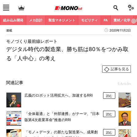
組み込み開発
メカ設計
製造マネジメント
モビリティ
FA
素材／化学
連載
2020年11月2日
モノづくり最前線レポート
デジタル時代の製造業、勝ち筋は80％をつかみ取
る「人中心」の考え
記事を見る
関連記事
6 Articles
広義のロボット活用拡大へ、加速するRRI
読む
「全体最適」と「外部連携」がテーマ、“日本
読む
版第4次産業革命”推進のRRI
「モノ＋データ」の新たな製造業へ、成果創
読む