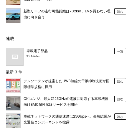
新型リーフの走行可能距離は702km、EVを買わない理
読む
由に向き合う
連載
車載電子部品
一覧
93 Articles
最新 3 件
デンソーテンが提案したUWB無線の干渉抑制技術が国
読む
際標準規格に採用
OKIエンジ、最大7.125GHzの電波に対応する車載機器
読む
向けEMC耐性試験サービスを開始
車載ネットワークの通信速度は25Gbpsへ、矢崎総業が
読む
光通信コンポーネントを披露