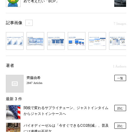
めて考えたい「BCP」
記事画像
＋
7 Images
1
2
3
4
5
6
7
著者
1 Authors
齊藤由希
一覧
2847 Articles
最新 3 件
関税で変わるサプライチェーン、ジャストインタイム
読む
からジャストインケースへ
バイオディーゼルは「今すぐできるCO2削減」、普及
読む
には連携が不可欠