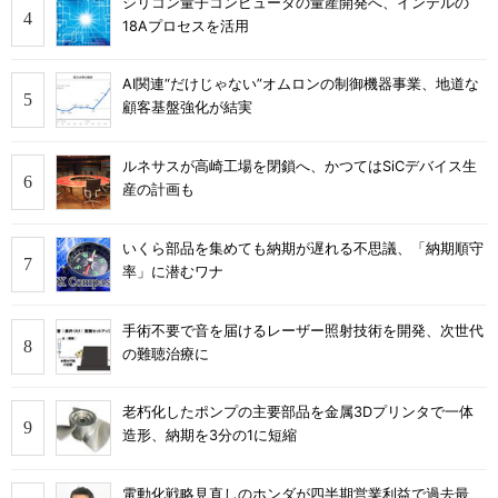
シリコン量子コンピュータの量産開発へ、インテルの
18Aプロセスを活用
AI関連“だけじゃない”オムロンの制御機器事業、地道な
顧客基盤強化が結実
ルネサスが高崎工場を閉鎖へ、かつてはSiCデバイス生
産の計画も
いくら部品を集めても納期が遅れる不思議、「納期順守
率」に潜むワナ
手術不要で音を届けるレーザー照射技術を開発、次世代
の難聴治療に
老朽化したポンプの主要部品を金属3Dプリンタで一体
造形、納期を3分の1に短縮
電動化戦略見直しのホンダが四半期営業利益で過去最