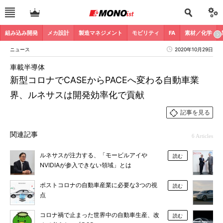
組み込み開発
メカ設計
製造マネジメント
モビリティ
FA
素材／化学
ニュース
2020年10月29日
車載半導体
新型コロナでCASEからPACEへ変わる自動車業
界、ルネサスは開発効率化で貢献
記事を見る
関連記事
6 Articles
ルネサスが注力する、「モービルアイや
読む
NVIDIAが参入できない領域」とは
ポストコロナの自動車産業に必要な3つの視
読む
点
コロナ禍で止まった世界中の自動車生産、改
読む