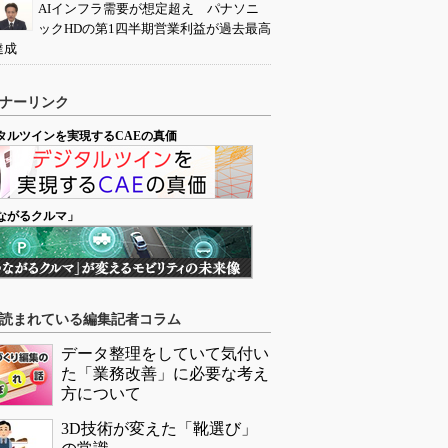
AIインフラ需要が想定超え パナソニ
ックHDの第1四半期営業利益が過去最高
達成
ナーリンク
タルツインを実現するCAEの真価
ながるクルマ」
読まれている編集記者コラム
データ整理をしていて気付い
た「業務改善」に必要な考え
方について
3D技術が変えた「靴選び」