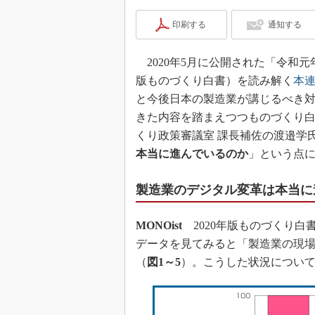
印刷する
通知する
2020年5月に公開された「令和元
版ものづくり白書）を読み解く
本
と今後日本の製造業が講じるべき
きた内容を踏まえつつものづくり白
くり政策審議室 課長補佐の渡邉学
本当に進んでいるのか
」という点
製造業のデジタル変革は本当に
MONOist
2020年版ものづくり白
データを見てみると「製造業の現
（
図1～5
）。こうした状況につい