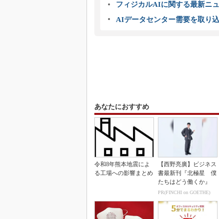
フィジカルAIに関する最新ニュー
AIデータセンター需要を取り
あなたにおすすめ
令和8年熊本地震によ
【西野亮廣】ビジネス
る工場への影響まとめ
書最新刊『北極星 僕
たちはどう働くか』
PR(FINCHI on GOETHE)