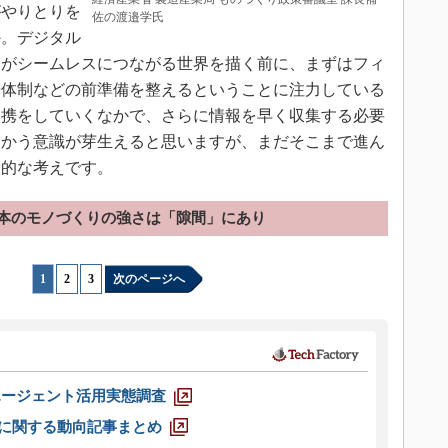
がやりとりを
佐の渡邉学氏
か。デジタル
務がシームレスにつながる世界を描く前に、まずはフィ
や体制などの前準備を整えるということに注力している
連携をしていくなかで、さらに情報を早く収集する必要
向かう意識が芽生えると思いますが、まだそこまで進ん
人的な考えです。
本のモノづくりの強さは「隙間」にあり
1
|
2
|
3
次のページへ
エージェント活用実態調査
O」に関する動向記事まとめ