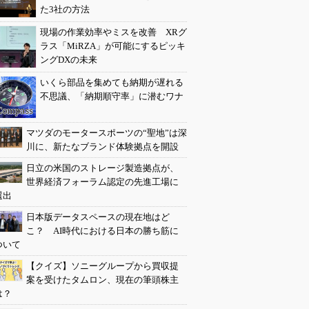
た3社の方法
現場の作業効率やミスを改善 XRグ
ラス「MiRZA」が可能にするピッキ
ングDXの未来
いくら部品を集めても納期が遅れる
不思議、「納期順守率」に潜むワナ
マツダのモータースポーツの“聖地”は深
川に、新たなブランド体験拠点を開設
日立の米国のストレージ製造拠点が、
世界経済フォーラム認定の先進工場に
選出
日本版データスペースの現在地はど
こ？ AI時代における日本の勝ち筋に
ついて
【クイズ】ソニーグループから買収提
案を受けたタムロン、現在の筆頭株主
は？