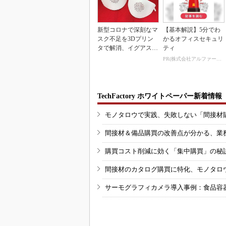
新型コロナで深刻なマ
【基本解説】5分でわ
スク不足を3Dプリン
かるオフィスセキュリ
タで解消、イグアスが
ティ
3Dマスクを開発
PR(株式会社アルファーテクノ)
TechFactory ホワイトペーパー新着情報
モノタロウで実践、失敗しない「間接材
間接材＆備品購買の改善点が分かる、業
購買コスト削減に効く「集中購買」の秘
間接材のカタログ購買に特化、モノタロ
サーモグラフィカメラ導入事例：食品容