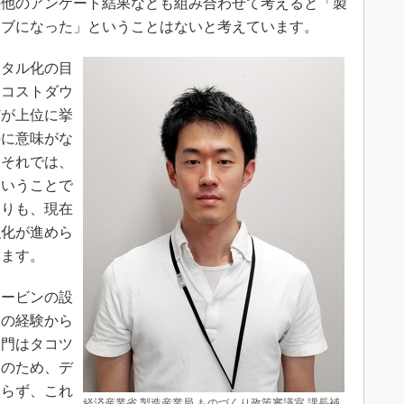
の他のアンケート結果なども組み合わせて考えると「製
ィブになった」ということはないと考えています。
タル化の目
「コストダウ
どが上位に挙
のに意味がな
。それでは、
ということで
よりも、現在
強化が進めら
います。
ービンの設
その経験から
部門はタコツ
そのため、デ
おらず、これ
経済産業省 製造産業局 ものづくり政策審議室 課長補