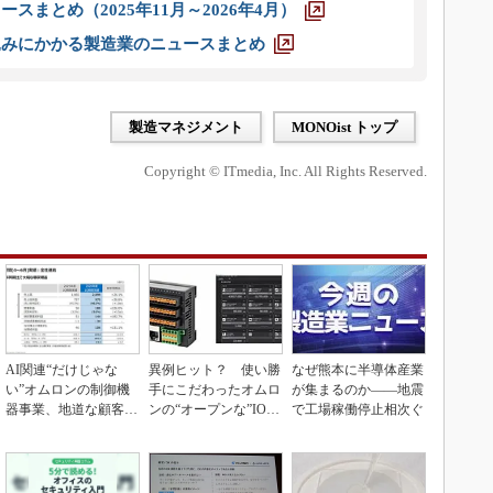
スまとめ（2025年11月～2026年4月）
込みにかかる製造業のニュースまとめ
製造マネジメント
MONOist トップ
Copyright © ITmedia, Inc. All Rights Reserved.
AI関連“だけじゃな
異例ヒット？ 使い勝
なぜ熊本に半導体産業
い”オムロンの制御機
手にこだわったオムロ
が集まるのか――地震
器事業、地道な顧客基
ンの“オープンな”IO-L
で工場稼働停止相次ぐ
盤強化が結実
inkマスター