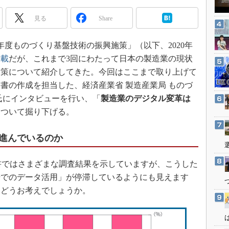
3Dプリンタ
産業オープンネット展
見る
Share
デジタルツインとCAE
S＆OP
年度ものづくり基盤技術の振興施策」（以下、2020年
インダストリー4.0
連載
だが、これまで3回にわたって日本の製造業の現状
イノベーション
対策について紹介してきた。今回はここまで取り上げて
製造業ビッグデータ
書の作成を担当した、経済産業省 製造産業局 ものづ
氏にインタビューを行い、「
製造業のデジタル変革は
メイドインジャパン
について掘り下げる。
植物工場
知財マネジメント
進んでいるのか
海外生産
グローバル設計・開発
書ではさまざまな調査結果を示していますが、こうした
場でのデータ活用」が停滞しているようにも見えます
制御セキュリティ
てどうお考えでしょうか。
新型コロナへの対応