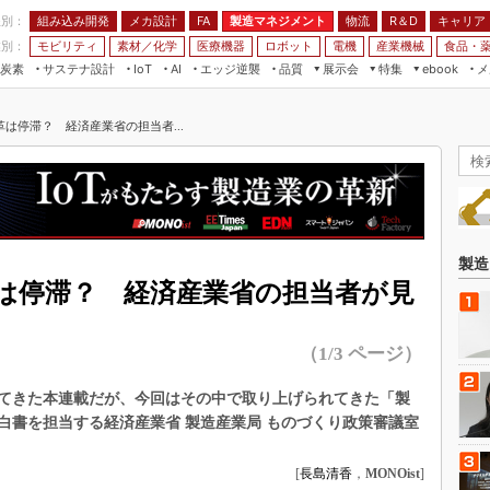
程別：
組み込み開発
メカ設計
製造マネジメント
物流
R＆D
キャリア
FA
業別：
モビリティ
素材／化学
医療機器
ロボット
電機
産業機械
食品・
炭素
サステナ設計
エッジ逆襲
品質
展示会
特集
メ
IoT
AI
ebook
伝承
組み込み開発
CEATEC
読者調査まとめ
編集後記
は停滞？ 経済産業省の担当者...
JIMTOF
保全
メカ設計
つながるクルマ
組込み/エッジ コンピューティング
ス
 AI
製造マネジメント
5G
展＆IoT/5Gソリューション展
VR／AR
FA
IIFES
モビリティ
フィールドサービス
国際ロボット展
素材／化学
FPGA
製造
ジャパンモビリティショー
は停滞？ 経済産業省の担当者が見
組み込み画像技術
TECHNO-FRONTIER
組み込みモデリング
人テク展
（1/3 ページ）
Windows Embedded
スマート工場EXPO
車載ソフト開発
いてきた本連載だが、今回はその中で取り上げられてきた「製
EdgeTech+
白書を担当する経済産業省 製造産業局 ものづくり政策審議室
ISO26262
日本ものづくりワールド
無償設計ツール
[
長島清香
，
MONOist
]
AUTOMOTIVE WORLD