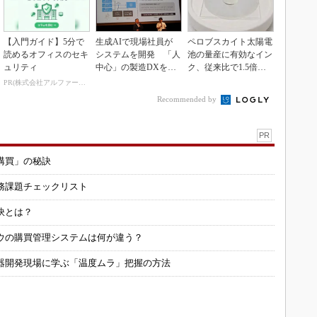
【入門ガイド】5分で
生成AIで現場社員が
ペロブスカイト太陽電
読めるオフィスのセキ
システムを開発 「人
池の量産に有効なイン
ュリティ
中心」の製造DXを自
ク、従来比で1.5倍の
走させた3社の方法
性能向上
PR(株式会社アルファーテクノ)
Recommended by
PR
購買」の秘訣
務課題チェックリスト
訣とは？
ウの購買管理システムは何が違う？
器開発現場に学ぶ「温度ムラ」把握の方法