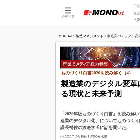
工
産
メディア
脱
つながる技術
AI×技術
MONOist
>
製造マネジメント
>
製造業のデジタル変革
つながる工場
AI×設備
つながるサービ
Physical
ものづくり白書2020を読み解く（4）
製造業のデジタル変革
る現状と未来予測
「2020年版ものづくり白書」を読み解
造業のデジタル化」についてものづくり
課長補佐の渡邉学氏に話を聞いた。
2020年10月19日 11時00分 公開