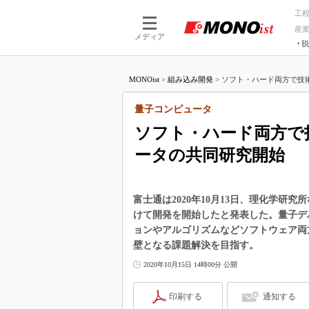
工
産
メディア
脱
つながる技術
AI×技術
MONOist
>
組み込み開発
>
ソフト・ハード両方で技術
つながる工場
AI×設備
つながるサービ
Physical
量子コンピュータ
ソフト・ハード両方で
ータの共同研究開始
富士通は2020年10月13日、理化学
けて開発を開始したと発表した。量子デ
ョンやアルゴリズムなどソフトウェア両
壁となる課題解決を目指す。
2020年10月15日 14時00分 公開
印刷する
通知する