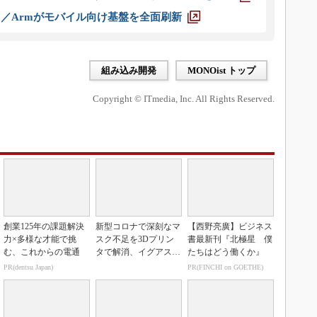
ス／Armがモバイル向け基盤を全面刷新
組み込み開発
MONOist トップ
Copyright © ITmedia, Inc. All Rights Reserved.
創業125年の課題解決
新型コロナで深刻なマ
【西野亮廣】ビジネス
力×多様な才能で挑
スク不足を3Dプリン
書最新刊『北極星 僕
む、これからの電通
タで解消、イグアスが
たちはどう働くか』
3Dマスクを開発
PR(dentsu Japan)
PR(FINCHI on GOETHE)