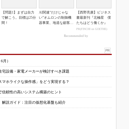
【問題1】まずは自力
AI関連“だけじゃな
【西野亮廣】ビジネス
で解こう。目標は25分
い”オムロンの制御機
書最新刊『北極星 僕
間！
器事業、地道な顧客基
たちはどう働くか』
盤強化が結実
PR(FINCHI on GOETHE)
Recommended by
PR
～6月）
住宅設備・家電メーカーが検討すべき課題
スマホライクな操作感」をどう実現する？
で信頼性の高いシステム構築のヒント
」解説ガイド：注目の仮想化基盤も紹介