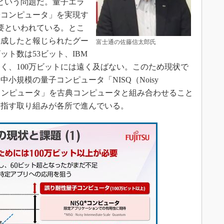
という問題だ。量子エラ
子コンピュータ」を実現す
必要といわれている。とこ
を達成したと報じられたグー
富士通の佐藤信太郎氏
ト数は53ビット、IBM
なく、100万ビットには遠く及ばない。このため現状で
小規模の量子コンピュータ「NISQ（Noisy
tum device）コンピュータ」を古典コンピュータと組み合わせること
目指す取り組みが各所で進んでいる。