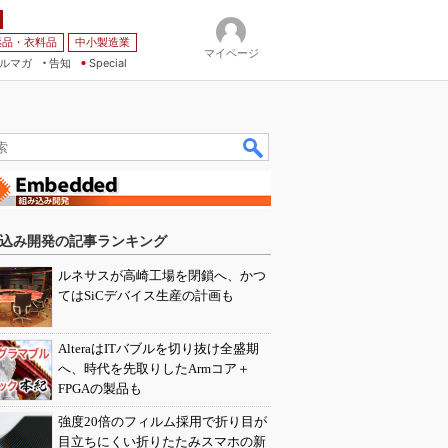
薬品・衣料品
中小製造業
マイページ
ルマガ
告知
Special
込み開発の記事ランキング
ルネサスが高崎工場を閉鎖へ、かつ
てはSiCデバイス生産の計画も
AlteraはITバブルを切り抜け全盛期
へ、時代を先取りしたArmコア＋
FPGAの製品も
強度20倍のフィルム採用で折り目が
目立ちにくい折りたたみスマホの新