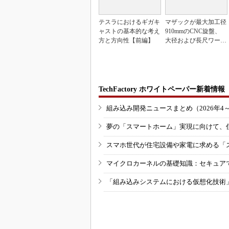
テスラにおけるギガキ
マザックが最大加工径
ャストの基本的な考え
910mmのCNC旋盤、
方と方向性【前編】
大径および長尺ワーク
向け
TechFactory ホワイトペーパー新着情報
組み込み開発ニュースまとめ（2026年4
夢の「スマートホーム」実現に向けて、
スマホ世代が住宅設備や家電に求める「
マイクロカーネルの基礎知識：セキュア
「組み込みシステムにおける仮想化技術