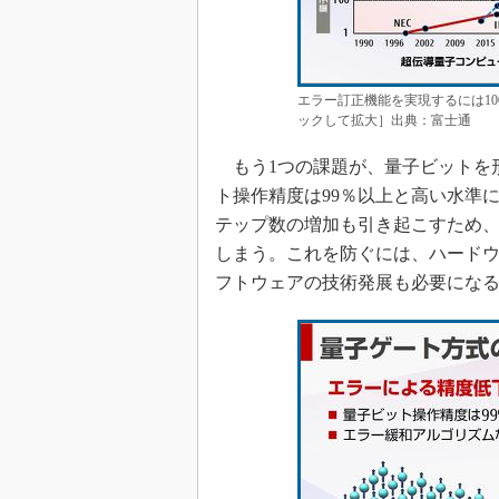
エラー訂正機能を実現するには1
ックして拡大］出典：富士通
もう1つの課題が、量子ビットを
ト操作精度は99％以上と高い水準
テップ数の増加も引き起こすため
しまう。これを防ぐには、ハード
フトウェアの技術発展も必要にな