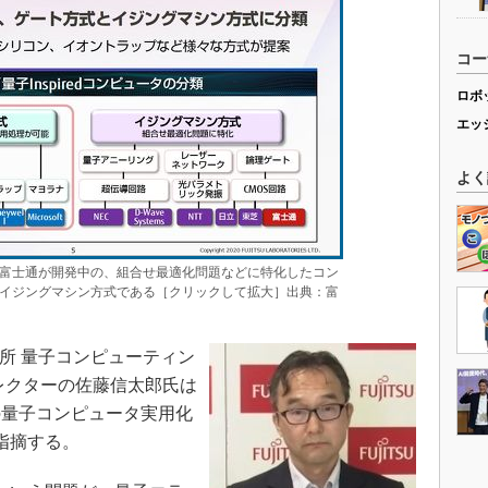
コー
ロボ
エッ
よく
富士通が開発中の、組合せ最適化問題などに特化したコン
イジングマシン方式である［クリックして拡大］出典：富
所 量子コンピューティン
レクターの佐藤信太郎氏は
の量子コンピュータ実用化
指摘する。