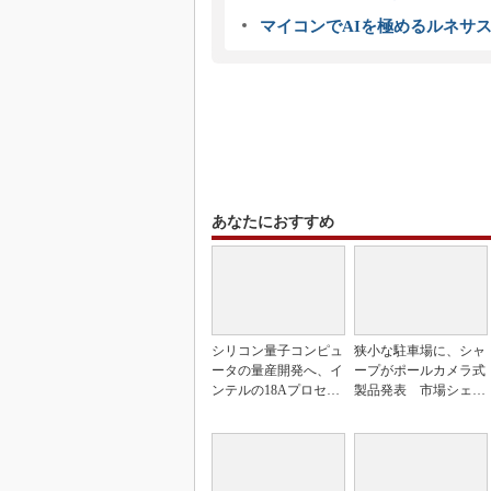
マイコンでAIを極めるルネサ
あなたにおすすめ
シリコン量子コンピュ
狭小な駐車場に、シャ
ータの量産開発へ、イ
ープがポールカメラ式
ンテルの18Aプロセス
製品発表 市場シェア
を活用
10％目指す