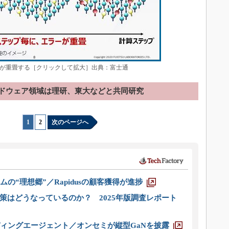
が重畳する［クリックして拡大］出典：富士通
ドウェア領域は理研、東大などと共同研究
1
|
2
次のページへ
ムの“理想郷”／Rapidusの顧客獲得が進捗
策はどうなっているのか？ 2025年版調査レポート
ディングエージェント／オンセミが縦型GaNを披露