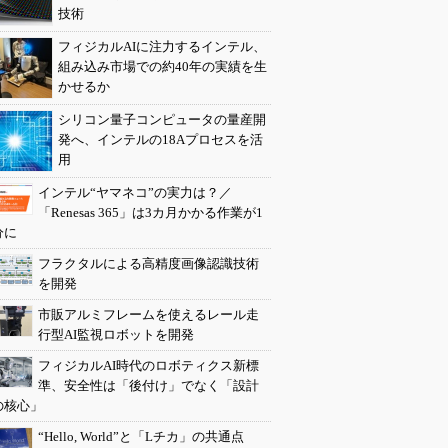
技術
フィジカルAIに注力するインテル、
組み込み市場での約40年の実績を生
かせるか
シリコン量子コンピュータの量産開
発へ、インテルの18Aプロセスを活
用
インテル“ヤマネコ”の実力は？／
「Renesas 365」は3カ月かかる作業が1
分に
フラクタルによる高精度画像認識技術
を開発
市販アルミフレームを使えるレール走
行型AI監視ロボットを開発
フィジカルAI時代のロボティクス新標
準、安全性は「後付け」でなく「設計
の核心」
“Hello, World”と「Lチカ」の共通点