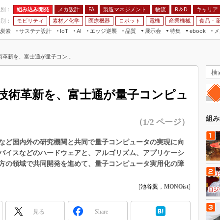
程別：
組み込み開発
メカ設計
製造マネジメント
物流
R＆D
キャリア
FA
業別：
モビリティ
素材／化学
医療機器
ロボット
電機
産業機械
食品・
炭素
サステナ設計
エッジ逆襲
品質
展示会
特集
メ
IoT
AI
ebook
伝承
組み込み開発
CEATEC
読者調査まとめ
編集後記
革新を、富士通が量子コン...
JIMTOF
保全
メカ設計
つながるクルマ
組込み/エッジ コンピューティング
ス
 AI
製造マネジメント
5G
展＆IoT/5Gソリューション展
VR／AR
FA
技術革新を、富士通が量子コンピュ
IIFES
モビリティ
フィールドサービス
国際ロボット展
素材／化学
FPGA
組み
（1/2 ページ）
ジャパンモビリティショー
組み込み画像技術
TECHNO-FRONTIER
研究所など国内外の研究機関と共同で量子コンピュータの実現に向
組み込みモデリング
バイスなどのハードウェアと、アルゴリズム、アプリケーシ
人テク展
Windows Embedded
方の領域で共同開発を進めて、量子コンピュータ実用化の障
スマート工場EXPO
車載ソフト開発
EdgeTech+
[
池谷翼
，
MONOist
]
ISO26262
日本ものづくりワールド
無償設計ツール
見る
Share
AUTOMOTIVE WORLD