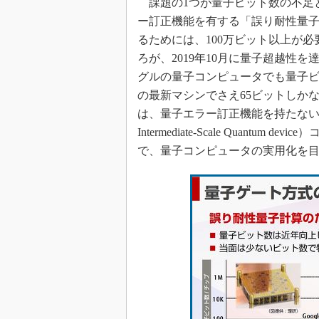
課題の1つが量子ビット数の不足
ー訂正機能を有する「誤り耐性量
るためには、100万ビット以上が
ろが、2019年10月に量子超越性
グルの量子コンピュータでも量子ビッ
の最新マシンでさえ65ビットしか
は、量子エラー訂正機能を持たない中
Intermediate-Scale Quan
で、量子コンピュータの実用化を