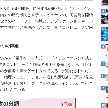
3Dプリンタ
産業オープンネット展
社のR＆D（研究開発）に関する戦略説明会（オンライン
デジタルツインとCAE
国内外の研究機関と量子コンピュータの共同開発を開始
S＆OP
スなどのハードウェア領域と、アプリケーションやアル
インダストリー4.0
両方で共同開発を進めることで、量子コンピュータ実用
イノベーション
製造業ビッグデータ
2つの障壁
メイドインジャパン
植物工場
いから「量子ゲート方式」と「イジングマシン方式」
知財マネジメント
古典コンピュータと同等の汎用性を備えながら、圧倒
海外生産
るのが前者の量子ゲート方式である。実用化されれば、
グローバル設計・開発
測、物理シミュレーションを通じた新現象、原理の発見
期待されており、グーグルやIBM、インテル、マイク
制御セキュリティ
取り組んでいる。
新型コロナへの対応