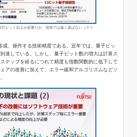
00万ビット以上が必要だが、現状では遠く及ばない［クリ
形成、操作する技術精度である。近年では、量子ビッ
に到達している。しかし、量子ビット数の増大は計算ス
、ステップを経るにつれて精度も指数関数的に低下して
ウェアの改善に加えて、エラー緩和アルゴリズムなどソ
る。