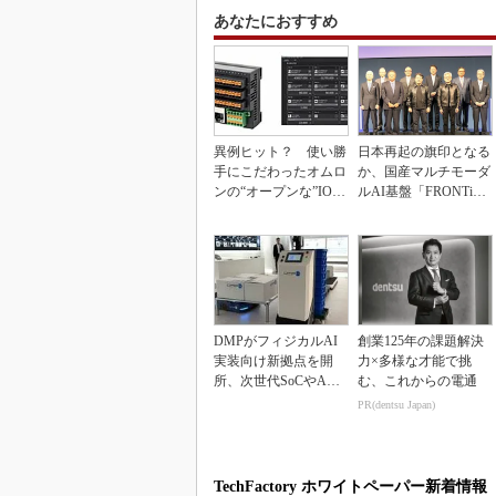
あなたにおすすめ
異例ヒット？ 使い勝
日本再起の旗印となる
手にこだわったオムロ
か、国産マルチモーダ
ンの“オープンな”IO-L
ルAI基盤「FRONTi
inkマスター
a」が始動
DMPがフィジカルAI
創業125年の課題解決
実装向け新拠点を開
力×多様な才能で挑
所、次世代SoCやAM
む、これからの電通
Rデモを披露
PR(dentsu Japan)
TechFactory ホワイトペーパー新着情報