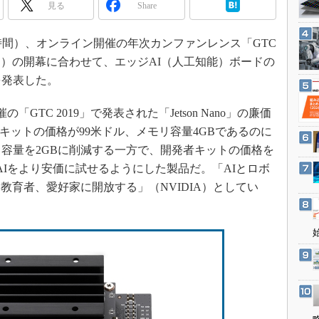
3Dプリンタ
見る
Share
産業オープンネット展
デジタルツインとCAE
現地時間）、オンライン開催の年次カンファンレンス「GTC
S＆OP
～9日）の開幕に合わせて、エッジAI（人工知能）ボードの
インダストリー4.0
B」を発表した。
イノベーション
月開催の「GTC 2019」で発表された「Jetson Nano」の廉価
製造業ビッグデータ
開発者キットの価格が99米ドル、メモリ容量4GBであるのに
メイドインジャパン
は、メモリ容量を2GBに削減する一方で、開発者キットの価格を
植物工場
AIをより安価に試せるようにした製品だ。「AIとロボ
知財マネジメント
教育者、愛好家に開放する」（NVIDIA）としてい
海外生産
グローバル設計・開発
制御セキュリティ
新型コロナへの対応