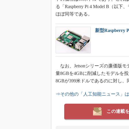
る「Raspberry Pi 4 Mode
ほぼ同等である。
新型Raspberr
なお、Jetsonシリーズの廉価版モデ
量8GBを4GBに削減したモデルを
8GBが399米ドルであるのに対し、
⇒その他の「人工知能ニュース」
この連載