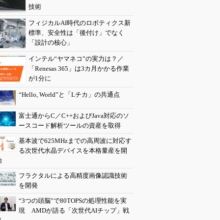
技術
フィジカルAI時代のロボティクス新
標準、安全性は「後付け」でなく
「設計の核心」
インテル“ヤマネコ”の実力は？／
「Renesas 365」は3カ月かかる作業
が1分に
“Hello, World”と「Lチカ」の共通点
富士通からC／C++およびJava対応のソ
ースコード解析ツールの資産を取得
基本波で625MHzまでの高周波に対応す
る次世代水晶デバイスを本格量産を開
始
フラクタルによる高精度画像認識技術
を開発
“3つの頭脳”で80TOPSの処理性能を実
現 AMDが語る「次世代AIチップ」戦