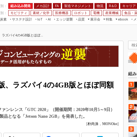
程別：
組み込み開発
メカ設計
製造マネジメント
物流
R＆D
キャリア
FA
業別：
モビリティ
素材／化学
医療機器
ロボット
電機
産業機械
食品・
炭素
サステナ設計
エッジ逆襲
品質
展示会
特集
メ
IoT
AI
ebook
伝承
組み込み開発
CEATEC
読者調査まとめ
編集後記
版、ラズパイ4の4GB版とほぼ...
JIMTOF
保全
メカ設計
つながるクルマ
組込み/エッジ コンピューティング
ス
 AI
製造マネジメント
5G
展＆IoT/5Gソリューション展
VR／AR
FA
IIFES
モビリティ
フィールドサービス
国際ロボット展
素材／化学
FPGA
組み
ジャパンモビリティショー
組み込み画像技術
に廉価版、ラズパイ4の4GB版とほぼ同額
TECHNO-FRONTIER
組み込みモデリング
人テク展
Windows Embedded
スマート工場EXPO
ンレンス「GTC 2020」（開催期間：2020年10月5～9日）
車載ソフト開発
EdgeTech+
なる「Jetson Nano 2GB」を発表した。
ISO26262
[
朴尚洙
，
MONOist
]
日本ものづくりワールド
無償設計ツール
AUTOMOTIVE WORLD