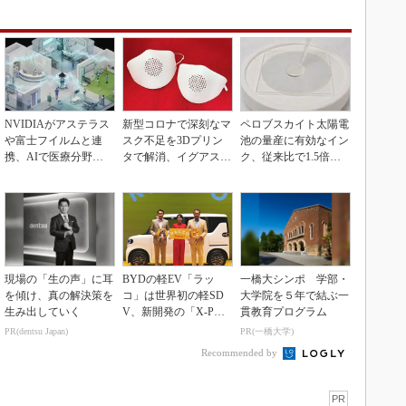
NVIDIAがアステラス
新型コロナで深刻なマ
ペロブスカイト太陽電
や富士フイルムと連
スク不足を3Dプリン
池の量産に有効なイン
携、AIで医療分野支
タで解消、イグアスが
ク、従来比で1.5倍の
援へ
3Dマスクを開発
性能向上
現場の「生の声」に耳
BYDの軽EV「ラッ
一橋大シンポ 学部・
を傾け、真の解決策を
コ」は世界初の軽SD
大学院を５年で結ぶ一
生み出していく
V、新開発の「X-PAC
貫教育プログラム
K」に電動システ...
PR(dentsu Japan)
PR(一橋大学)
Recommended by
PR