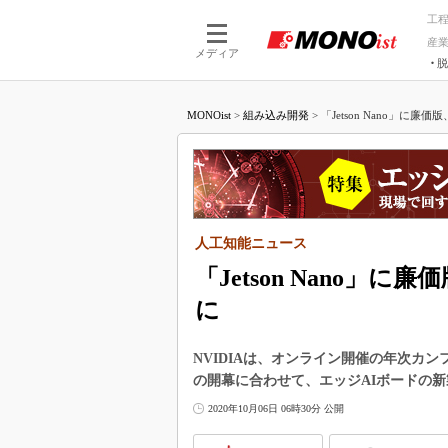
工
産
メディア
脱
つながる技術
AI×技術
MONOist
>
組み込み開発
>
「Jetson Nano」に廉価
つながる工場
AI×設備
つながるサービ
Physical
人工知能ニュース
「Jetson Nano」
に
NVIDIAは、オンライン開催の年次カンファ
の開幕に合わせて、エッジAIボードの新製品と
2020年10月06日 06時30分 公開