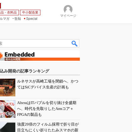
薬品・衣料品
中小製造業
マイページ
ルマガ
告知
Special
込み開発の記事ランキング
ルネサスが高崎工場を閉鎖へ、かつ
てはSiCデバイス生産の計画も
AlteraはITバブルを切り抜け全盛期
へ、時代を先取りしたArmコア＋
FPGAの製品も
強度20倍のフィルム採用で折り目が
目立ちにくい折りたたみスマホの新