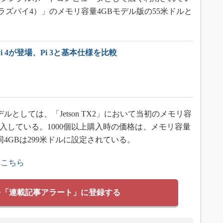
l B（以下、ラズパイ4）」のメモリ容量4GBモデル版の55米ドルと
y Pi 4が登場、Pi 3と基本仕様を比較
ルとしては、「Jetson TX2」において当初のメモリ容
投入している。1000個以上購入時の価格は、メモリ容量
同4GBは299米ドルに設定されている。
はこちら
を「連載記事アラート」に登録する