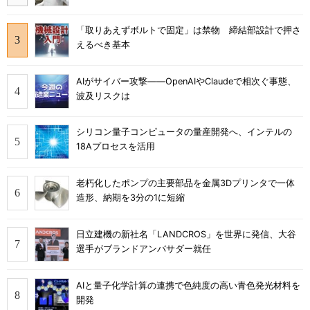
「取りあえずボルトで固定」は禁物 締結部設計で押さ
えるべき基本
AIがサイバー攻撃――OpenAIやClaudeで相次ぐ事態、
波及リスクは
シリコン量子コンピュータの量産開発へ、インテルの
18Aプロセスを活用
老朽化したポンプの主要部品を金属3Dプリンタで一体
造形、納期を3分の1に短縮
日立建機の新社名「LANDCROS」を世界に発信、大谷
選手がブランドアンバサダー就任
AIと量子化学計算の連携で色純度の高い青色発光材料を
開発