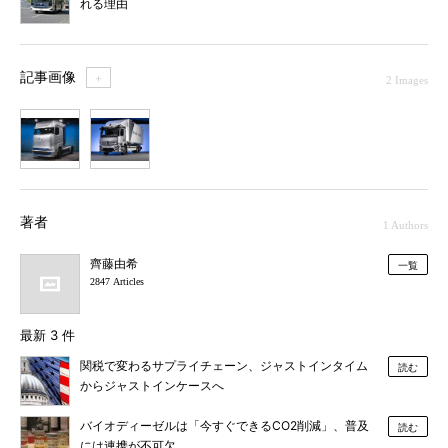
れる理由
記事画像
＋
2 Images
1
2
著者
1 Authors
齊藤由希
一覧
2847 Articles
最新 3 件
関税で変わるサプライチェーン、ジャストインタイム
読む
からジャストインケースへ
バイオディーゼルは「今すぐできるCO2削減」、普及
読む
には連携が不可欠