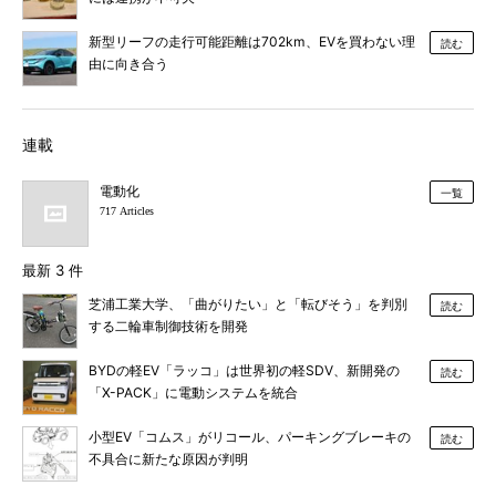
新型リーフの走行可能距離は702km、EVを買わない理
読む
由に向き合う
連載
電動化
一覧
717 Articles
最新 3 件
芝浦工業大学、「曲がりたい」と「転びそう」を判別
読む
する二輪車制御技術を開発
BYDの軽EV「ラッコ」は世界初の軽SDV、新開発の
読む
「X-PACK」に電動システムを統合
小型EV「コムス」がリコール、パーキングブレーキの
読む
不具合に新たな原因が判明