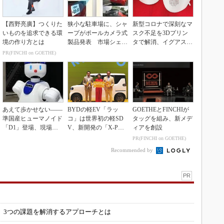
【西野亮廣】つくりた
狭小な駐車場に、シャ
新型コロナで深刻なマ
いものを追求できる環
ープがポールカメラ式
スク不足を3Dプリン
境の作り方とは
製品発表 市場シェア
タで解消、イグアスが
10％目指す
3Dマスクを開発
PR(FINCHI on GOETHE)
あえて歩かせない――
BYDの軽EV「ラッ
GOETHEとFINCHIが
準国産ヒューマノイド
コ」は世界初の軽SD
タッグを組み、新メデ
「D1」登場、現場稼
V、新開発の「X-PAC
ィアを創設
働で日本の勝ち筋へ
K」に電動システ...
PR(FINCHI on GOETHE)
Recommended by
PR
」
 3つの課題を解消するアプローチとは