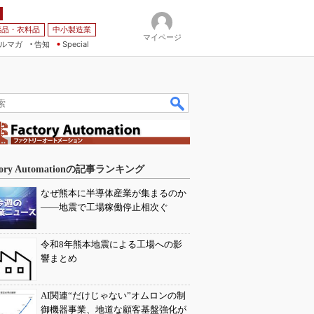
薬品・衣料品
中小製造業
マイページ
ルマガ
告知
Special
tory Automationの記事ランキング
なぜ熊本に半導体産業が集まるのか
――地震で工場稼働停止相次ぐ
令和8年熊本地震による工場への影
響まとめ
AI関連“だけじゃない”オムロンの制
御機器事業、地道な顧客基盤強化が