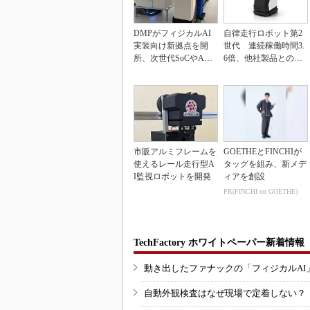
DMPがフィジカルAI
自律走行ロボット第2
実装向け新拠点を開
世代 連続稼働時間3.
所、次世代SoCやAM
6倍、他社製品との連
Rデモを披露
携も可能
市販アルミフレームを
GOETHEとFINCHIが
使えるレール走行型A
タッグを組み、新メデ
I監視ロボットを開発
ィアを創設
PR(FINCHI on GOETHE)
TechFactory ホワイトペーパー新着情報
動き出したファナックの「フィジカルAI
自動外観検査はなぜ現場で定着しない？