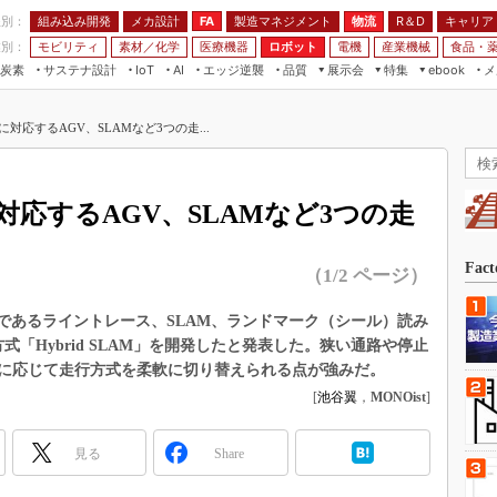
程別：
組み込み開発
メカ設計
製造マネジメント
物流
R＆D
キャリア
FA
業別：
モビリティ
素材／化学
医療機器
ロボット
電機
産業機械
食品・
炭素
サステナ設計
エッジ逆襲
品質
展示会
特集
メ
IoT
AI
ebook
伝承
組み込み開発
CEATEC
読者調査まとめ
編集後記
対応するAGV、SLAMなど3つの走...
JIMTOF
保全
メカ設計
つながるクルマ
組込み/エッジ コンピューティング
ス
 AI
製造マネジメント
5G
展＆IoT/5Gソリューション展
VR／AR
FA
応するAGV、SLAMなど3つの走
IIFES
モビリティ
フィールドサービス
国際ロボット展
素材／化学
FPGA
Fac
（1/2 ページ）
ジャパンモビリティショー
組み込み画像技術
TECHNO-FRONTIER
行方式であるライントレース、SLAM、ランドマーク（シール）読み
組み込みモデリング
「Hybrid SLAM」を開発したと発表した。狭い通路や停止
人テク展
Windows Embedded
に応じて走行方式を柔軟に切り替えられる点が強みだ。
スマート工場EXPO
[
池谷翼
，
MONOist
]
車載ソフト開発
EdgeTech+
ISO26262
日本ものづくりワールド
見る
Share
無償設計ツール
AUTOMOTIVE WORLD