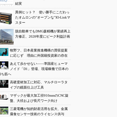
結実
異例ヒット？ 使い勝手にこだわっ
たオムロンの“オープンな”IO-Linkマ
スター
脱自動車でもDMG森精機が業績再上
方修正、2028年度にピーク利益計画
牧野フ、日本産業推進機構の買収提案
に応じず 理由に外国籍投資家の存在
あえて歩かせない――準国産ヒューマ
ノイド「D1」登場、現場稼働で日本の
勝ち筋へ
高硬度材加工に対応、マルチローラタ
イプの鏡面仕上げ工具
マザックが最大加工径910mmのCNC旋
盤、大径および長尺ワーク向け
三菱電機が知的財産活用を拡大、金属
腐食センサー技術のライセンス供与