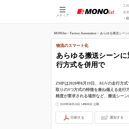
工
産
メディア
脱
つながる技術
AI×技術
MONOist
>
Factory Automation
>
あらゆる搬送シーンに
つながる工場
AI×設備
つながるサービ
Physical
物流のスマート化
あらゆる搬送シーンに対
行方式を併用で
ZMPは2020年8月19日、AGVの走
取りの3つ方式の特徴を兼ね備える走行方式
精度が要求される場所など、搬送シーン
2020年08月24日 14時00分 公開
印刷する
通知する