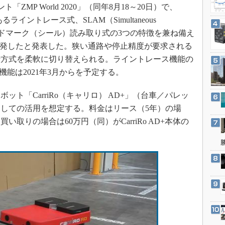
3Dプリンタ
「ZMP World 2020」（同年8月18～20日）で、
産業オープンネット展
デジタルツインとCAE
イントレース式、SLAM（Simultaneous
ing）式、ランドマーク（シール）読み取り式の3つの特徴を兼ね備え
S＆OP
」を新開発したと発表した。狭い通路や停止精度が要求される
インダストリー4.0
行方式を柔軟に切り替えられる。ライントレース機能の
イノベーション
M機能は2021年3月からを予定する。
製造業ビッグデータ
ト「CarriRo（キャリロ） AD+」（台車／パレッ
メイドインジャパン
しての活用を想定する。料金はリース（5年）の場
植物工場
買い取りの場合は60万円（同）がCarriRo AD+本体の
知財マネジメント
海外生産
グローバル設計・開発
制御セキュリティ
新型コロナへの対応