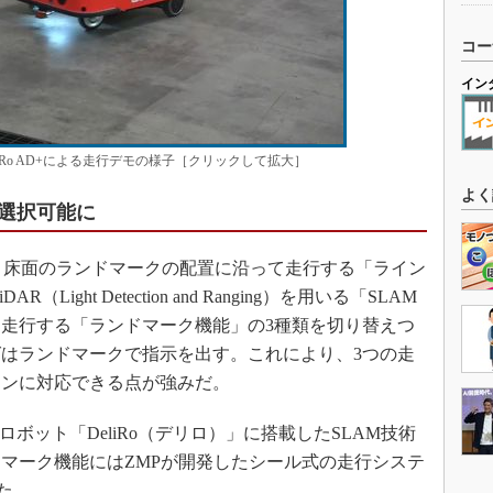
コー
イン
arriRo AD+による走行デモの様子［クリックして拡大］
よく
選択可能に
GVは、床面のランドマークの配置に沿って走行する「ライン
ight Detection and Ranging）を用いる「SLAM
走行する「ランドマーク機能」の3種類を切り替えつ
はランドマークで指示を出す。これにより、3つの走
ーンに対応できる点が強みだ。
ボット「DeliRo（デリロ）」に搭載したSLAM技術
マーク機能にはZMPが開発したシール式の走行システ
用いた。