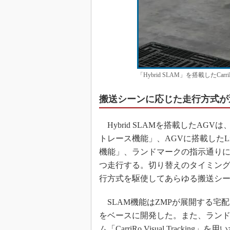
「Hybrid SLAM」を搭載したC
搬送シーンに応じた走行方式が
Hybrid SLAMを搭載したA
トレース機能」、AGVに搭載したLiDAR（L
機能」、ランドマークの指示通りに
つ走行する。切り替えのタイミング
行方式を駆使してあらゆる搬送シ
SLAM機能はZMPが展開する宅配ロ
をベースに開発した。また、ランド
ム「CarriRo Visual Tracking」を