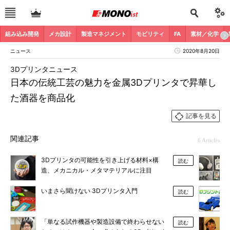
組み込み開発
メカ設計
製造マネジメント
モビリティ
FA
素材／化学
ニュース
2020年8月20日
3Dプリンタニュース
日本の伝統工芸の魅力を金属3Dプリンタで昇華し
た酒器を商品化
記事を見る
関連記事
6 Articles
3Dプリンタの可能性を引き上げる材料×構
読む
造、メカニカル・メタマテリアルに注目
いまさら聞けない 3Dプリンタ入門
読む
「単なる試作機器や製造設備で終わらせない
読む