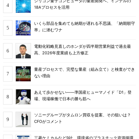
シリコン量子コンピュータの量産開発へ、インテルの
18Aプロセスを活用
いくら部品を集めても納期が遅れる不思議、「納期順守
率」に潜むワナ
電動化戦略見直しのホンダが四半期営業利益で過去最
高、2026年度業績も上方修正
量産プロセスで、完璧な量産（組み立て）と検査ができ
ない理由
あえて歩かせない――準国産ヒューマノイド「D1」登
場、現場稼働で日本の勝ち筋へ
ソニーグループがタムロン買収を提案、その狙いは？
CFOがコメント
三菱ケミカルなど9社、環境省のプラスチック資源循環