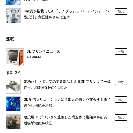
6枚刃を搭載した新「ラムダッシュ パームイン」 小
読む
型設計と意匠性をさらに追求
連載
3Dプリンタニュース
一覧
913 Articles
最新 3 件
老朽化したポンプの主要部品を金属3Dプリンタで一体
読む
造形、納期を3分の1に短縮
3D配信ソリューションに流出元の特定を支援する電子
読む
透かし機能を追加
建設用3Dプリンタで造形した構造体に飛翔体を衝突、
読む
耐衝撃性能を検証