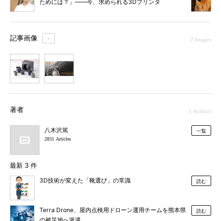
ためには？」――今、求められる3Dプリンタ
の真価と進化
記事画像
＋
2 Images
1
2
著者
1 Authors
八木沢篤
一覧
2831 Articles
最新 3 件
3D技術が変えた「靴選び」の常識
読む
Terra Drone、屋内点検用ドローン運用チームを熊本県
読む
の被災地へ派遣