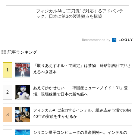
フィジカルAIに“二刀流”で対応するアドバンテ
ック、日本に第3の製造拠点を構築
Recommended by
記事ランキング
「取りあえずボルトで固定」は禁物 締結部設計で押さ
えるべき基本
あえて歩かせない――準国産ヒューマノイド「D1」登
場、現場稼働で日本の勝ち筋へ
フィジカルAIに注力するインテル、組み込み市場での約
40年の実績を生かせるか
シリコン量子コンピュータの量産開発へ、インテルの