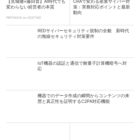
【見城徹×藤田晋】AI時代でも
CRAで変わる産業サイバー対
変わらない経営者の本質
策：実務対応ポイントと最新
動向
PR(FINCHI on GOETHE)
REDサイバーセキュリティ規制の全貌 新時代
の無線セキュリティ対策要件
IoT機器の認証と通信で耐量子計算機暗号へ対
応
機器でのデータ作成の瞬間からコンテンツの来
歴と真正性を証明するC2PA対応機能