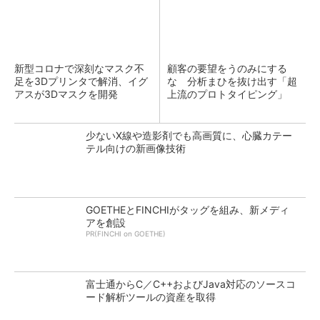
新型コロナで深刻なマスク不
顧客の要望をうのみにする
足を3Dプリンタで解消、イグ
な 分析まひを抜け出す「超
アスが3Dマスクを開発
上流のプロトタイピング」
少ないX線や造影剤でも高画質に、心臓カテー
テル向けの新画像技術
GOETHEとFINCHIがタッグを組み、新メディ
アを創設
PR(FINCHI on GOETHE)
富士通からC／C++およびJava対応のソースコ
ード解析ツールの資産を取得