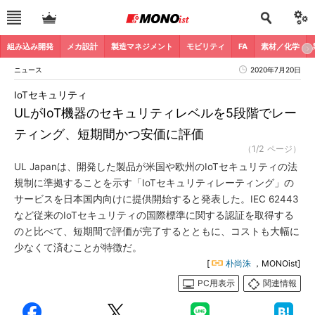
組み込み開発
メカ設計
製造マネジメント
モビリティ
FA
素材／化学
ニュース
2020年7月20日
IoTセキュリティ
ULがIoT機器のセキュリティレベルを5段階でレー
ティング、短期間かつ安価に評価
（1/2 ページ）
UL Japanは、開発した製品が米国や欧州のIoTセキュリティの法
規制に準拠することを示す「IoTセキュリティレーティング」の
サービスを日本国内向けに提供開始すると発表した。IEC 62443
など従来のIoTセキュリティの国際標準に関する認証を取得する
のと比べて、短期間で評価が完了するとともに、コストも大幅に
少なくて済むことが特徴だ。
[
朴尚洙
，MONOist]
PC用表示
関連情報