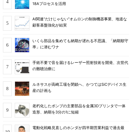
18Aプロセスを活用
AI関連“だけじゃない”オムロンの制御機器事業、地道な
顧客基盤強化が結実
いくら部品を集めても納期が遅れる不思議、「納期順守
率」に潜むワナ
手術不要で音を届けるレーザー照射技術を開発、次世代
の難聴治療に
ルネサスが高崎工場を閉鎖へ、かつてはSiCデバイス生
産の計画も
老朽化したポンプの主要部品を金属3Dプリンタで一体
造形、納期を3分の1に短縮
電動化戦略見直しのホンダが四半期営業利益で過去最