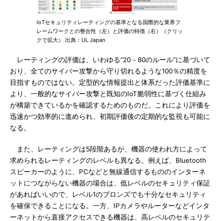
IoTセキュリティレーティングの基準となる国際的な業界フ
レームワークとの整合性（左）と評価の特徴（右）（クリッ
クで拡大） 出典：UL Japan
レーティングの評価は、いわゆる“20－80のルール”に基づいて
おり、全てのサイバー攻撃から守り切れるような100％の精度を
目指すものではない。定型的な情報提出と体系だった評価基準に
より、一般的なサイバー攻撃と既知のIoT脆弱性に基づく仕組み
が構築できているかを確認するためのものだ。これにより評価を
迅速かつ効率的に進められ、初期評価後の定期的な監視も可能に
なる。
また、レーティングは5段階あるが、機器の使われ方によって
求められるレーティングのレベルも異なる。例えば、Bluetooth
スピーカーのように、PCなどと無線通信するもののインターネ
ットにつながらない機器の場合は、低レベルのセキュリティ保証
があればいいので、レベル1のブロンズでも十分なセキュリティ
を確保できることになる。一方、IPカメラやルーターなどインタ
ーネットから直接アクセスできる機器は、高レベルのセキュリテ