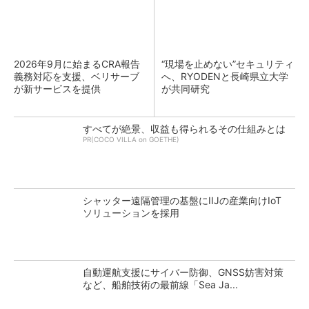
2026年9月に始まるCRA報告
“現場を止めない”セキュリティ
義務対応を支援、ベリサーブ
へ、RYODENと長崎県立大学
が新サービスを提供
が共同研究
すべてが絶景、収益も得られるその仕組みとは
PR(COCO VILLA on GOETHE)
シャッター遠隔管理の基盤にIIJの産業向けIoT
ソリューションを採用
自動運航支援にサイバー防御、GNSS妨害対策
など、船舶技術の最前線「Sea Ja...