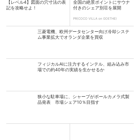
【レベル4】図面の穴寸法の表
全国の絶景ポイントにサウナ
記を攻略せよ！
付きのシェア別荘を展開
PR(COCO VILLA on GOETHE)
三菱電機、欧州データセンター向け冷却システ
ム事業拡大でオランダ企業を買収
フィジカルAIに注力するインテル、組み込み市
場での約40年の実績を生かせるか
狭小な駐車場に、シャープがポールカメラ式製
品発表 市場シェア10％目指す