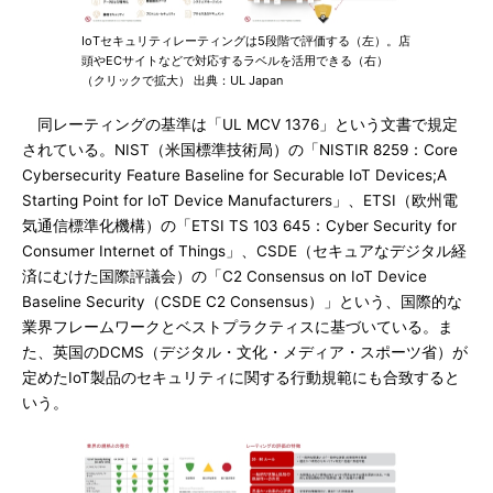
IoTセキュリティレーティングは5段階で評価する（左）。店
頭やECサイトなどで対応するラベルを活用できる（右）
（クリックで拡大） 出典：UL Japan
同レーティングの基準は「UL MCV 1376」という文書で規定
されている。NIST（米国標準技術局）の「NISTIR 8259：Core
Cybersecurity Feature Baseline for Securable IoT Devices;A
Starting Point for IoT Device Manufacturers」、ETSI（欧州電
気通信標準化機構）の「ETSI TS 103 645：Cyber Security for
Consumer Internet of Things」、CSDE（セキュアなデジタル経
済にむけた国際評議会）の「C2 Consensus on IoT Device
Baseline Security（CSDE C2 Consensus）」という、国際的な
業界フレームワークとベストプラクティスに基づいている。ま
た、英国のDCMS（デジタル・文化・メディア・スポーツ省）が
定めたIoT製品のセキュリティに関する行動規範にも合致すると
いう。