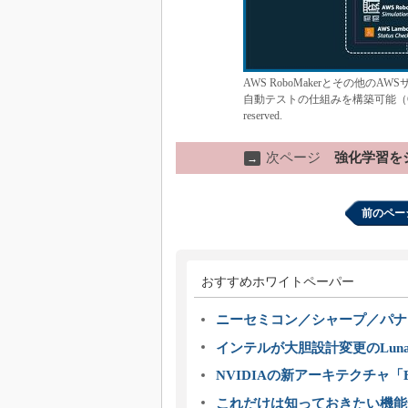
AWS RoboMakerとその他
自動テストの仕組みを構築可能（C） 2020, Amazo
reserved.
次ページ
強化学習をシ
→
前のペー
おすすめホワイトペーパー
ニーセミコン／シャープ／パナ
インテルが大胆設計変更のLuna
NVIDIAの新アーキテクチャ「Bl
これだけは知っておきたい機能