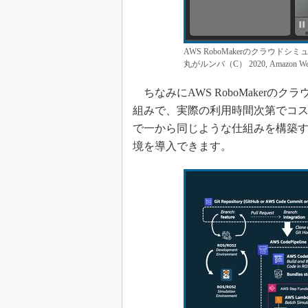
AWS RoboMakerのクラウ
丸がルンバ（C） 2020, Amazon Web Services
ちなみにAWS RoboMaker
組みで、実際の利用時間次第でコ
で一から同じような仕組みを構築
境を導入できます。