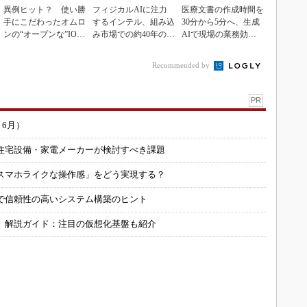
異例ヒット？ 使い勝
フィジカルAIに注力
医療文書の作成時間を
手にこだわったオムロ
するインテル、組み込
30分から5分へ、生成
ンの“オープンな”IO-L
み市場での約40年の実
AIで現場の業務効率
inkマスター
績を生かせるか
化
Recommended by
PR
～6月）
住宅設備・家電メーカーが検討すべき課題
スマホライクな操作感」をどう実現する？
で信頼性の高いシステム構築のヒント
」解説ガイド：注目の仮想化基盤も紹介