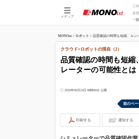
工
産
メディア
脱
つながる技術
AI×技術
MONOist
>
ロボット
>
品質確認の時間も短縮、ルンバ
つながる工場
AI×設備
つながるサービ
Physical
クラウド×ロボットの現在（2）
品質確認の時間も短縮
レーターの可能性とは
2020年06月23日 08時00分 公開
前のペー
印刷する
通知する
シミュレーターで品質確認作業を自