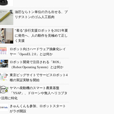
油圧ならトン単位の力も出せる、ブ
リヂストンのゴム人工筋肉
“着る”歩行支援ロボットを2021年夏
に発売へ、人の動作を見極めて正し
く支援
ロボット向けハードウェア抽象化レイ
ヤー「OpenEL 2.0」とは何か
ロボット開発で注目される「ROS」
（Robot Operating System）とは何か
東京ビッグサイトでサービスロボット4
種の実証実験を開始
ヤマハ発動機のスマート農業基盤
「YSAP」、ドローンや無人ヘリコプタ
ー活用に特化
きゅんくんも参加、ロボットスタート
がラボ開設