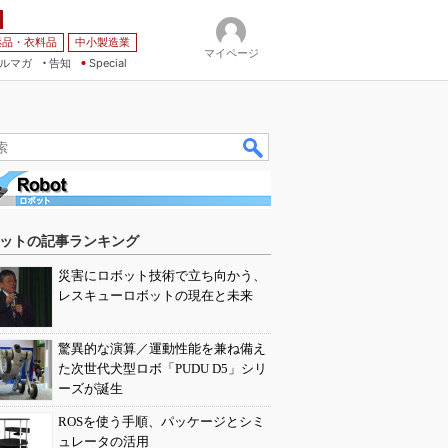
薬品・衣料品
中小製造業
マイページ
ルマガ
告知
Special
ットの記事ランキング
災害にロボット技術で立ち向かう、
レスキューロボットの現在と未来
驚異的な演算／運動性能を兼ね備え
た次世代犬型ロボ「PUDU D5」シリ
ーズが誕生
ROSを使う手順、パッケージとシミ
ュレータの活用