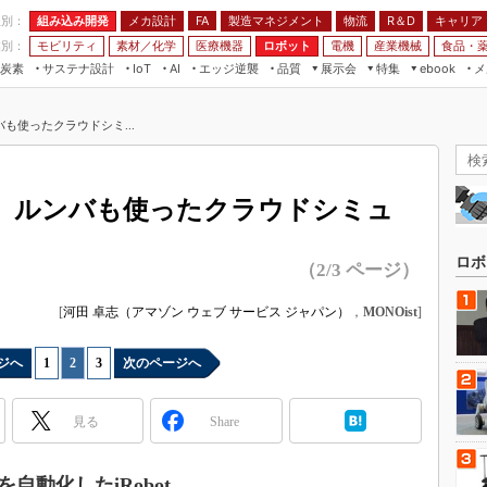
程別：
組み込み開発
メカ設計
製造マネジメント
物流
R＆D
キャリア
FA
業別：
モビリティ
素材／化学
医療機器
ロボット
電機
産業機械
食品・
炭素
サステナ設計
エッジ逆襲
品質
展示会
特集
メ
IoT
AI
ebook
伝承
組み込み開発
CEATEC
読者調査まとめ
編集後記
も使ったクラウドシミ...
JIMTOF
保全
メカ設計
つながるクルマ
組込み/エッジ コンピューティング
ス
 AI
製造マネジメント
5G
展＆IoT/5Gソリューション展
VR／AR
FA
、ルンバも使ったクラウドシミュ
IIFES
モビリティ
フィールドサービス
国際ロボット展
素材／化学
FPGA
ロボ
（2/3 ページ）
ジャパンモビリティショー
組み込み画像技術
TECHNO-FRONTIER
[
河田 卓志（アマゾン ウェブ サービス ジャパン）
，
MONOist
]
組み込みモデリング
人テク展
Windows Embedded
ジへ
1
|
2
|
3
次のページへ
スマート工場EXPO
車載ソフト開発
EdgeTech+
見る
Share
ISO26262
日本ものづくりワールド
無償設計ツール
AUTOMOTIVE WORLD
動化したiRobot