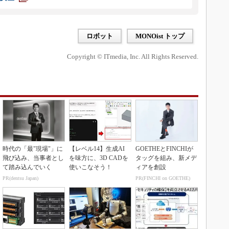
ロボット
MONOist トップ
Copyright © ITmedia, Inc. All Rights Reserved.
時代の「最"現場"」に
【レベル14】生成AI
GOETHEとFINCHIが
飛び込み、当事者とし
を味方に、3D CADを
タッグを組み、新メデ
て踏み込んでいく
使いこなそう！
ィアを創設
PR(dentsu Japan)
PR(FINCHI on GOETHE)