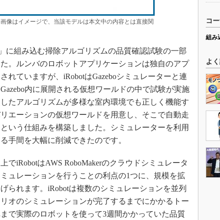
コー
71」（画像はイメージで、当該モデルは本文中の内容とは直接関
組み
ンバ」に組み込む掃除アルゴリズムの品質確認試験の一部
よく
した。ルンバのロボットアプリケーションは独自のアプ
ていますが、iRobotはGazeboシミュレーターと連
azebo内に展開される仮想ワールドの中で試験が実施
装したアルゴリズムが多様な室内環境でも正しく機能す
バリエーションの仮想ワールドを用意し、そこで自動走
うという仕組みを構築しました。シミュレーターを利用
する手間を大幅に削減できたのです。
obotはAWS RoboMakerのクラウドシミュレータ
ミュレーションを行うことの利点の1つに、規模を拡
られます。iRobotは複数のシミュレーションを並列
ナリオのシミュレーションが完了するまでにかかるトー
まで実際のロボットを使って3週間かかっていた品質