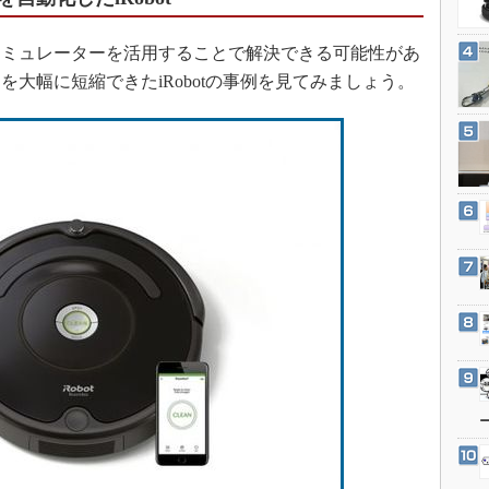
3Dプリンタ
産業オープンネット展
デジタルツインとCAE
ミュレーターを活用することで解決できる可能性があ
S＆OP
大幅に短縮できたiRobotの事例を見てみましょう。
インダストリー4.0
イノベーション
製造業ビッグデータ
メイドインジャパン
植物工場
知財マネジメント
海外生産
グローバル設計・開発
制御セキュリティ
新型コロナへの対応