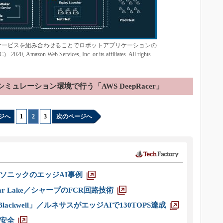
のAWSサービスを組み合わせることでロボットアプリケーションの
n Web Services, Inc. or its affiliates. All rights
ミュレーション環境で行う「AWS DeepRacer」
ジへ
1
|
2
|
3
次のページへ
ソニックのエッジAI事例
r Lake／シャープのFCR回路技術
ackwell」／ルネサスがエッジAIで130TOPS達成
安全