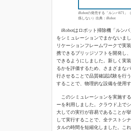
iRobotの発売する「ルンバ6
係しない）出典：iRobot
iRobotはロボット掃除機「ル
をシミュレーションでまかないま
リケーションフレームワークで実装され
携できるブリッジソフトを開発し、G
できるようにしました。新しく実
るかを評価するため、さまざまな
行させることで品質確認試験を行
することで、物理的な設備を使用
このシミュレーションを実施する上でiR
ーを利用しました。クラウド上でシ
大しての実行が容易であることが挙げ
して実行することで、全テストシ
タルの時間を短縮化しました。これ