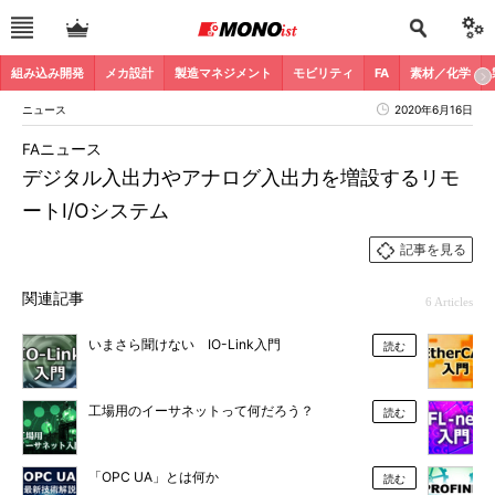
組み込み開発
メカ設計
製造マネジメント
モビリティ
FA
素材／化学
ニュース
2020年6月16日
FAニュース
デジタル入出力やアナログ入出力を増設するリモ
ートI/Oシステム
記事を見る
関連記事
6 Articles
いまさら聞けない IO-Link入門
読む
工場用のイーサネットって何だろう？
読む
「OPC UA」とは何か
読む