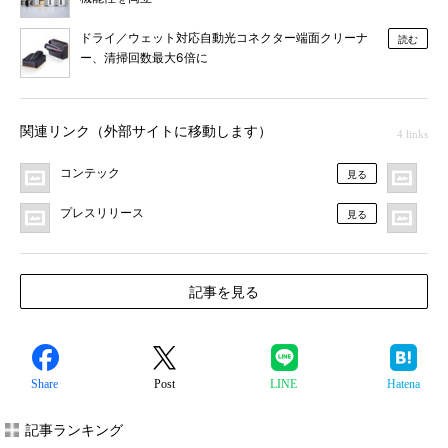
ドライ／ウェット対応自動光コネクター端面クリーナ
読む
ー、清掃回数最大6倍に
関連リンク（外部サイトに移動します）
4 links
コンテック
MO
見る
プレスリリース
F
見る
記事を見る
Share
Post
LINE
Hatena
記事ランキング