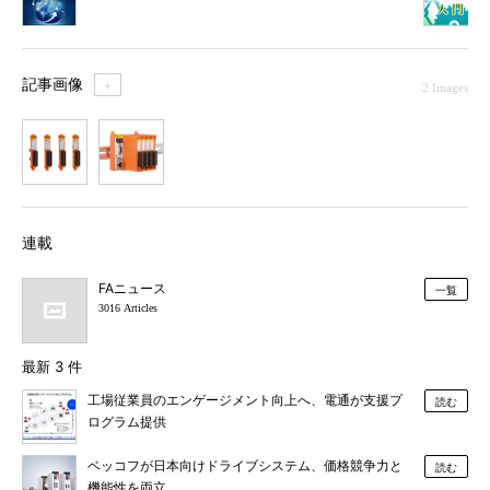
記事画像
＋
2 Images
1
2
連載
FAニュース
一覧
3016 Articles
最新 3 件
工場従業員のエンゲージメント向上へ、電通が支援プ
読む
ログラム提供
ベッコフが日本向けドライブシステム、価格競争力と
読む
機能性を両立