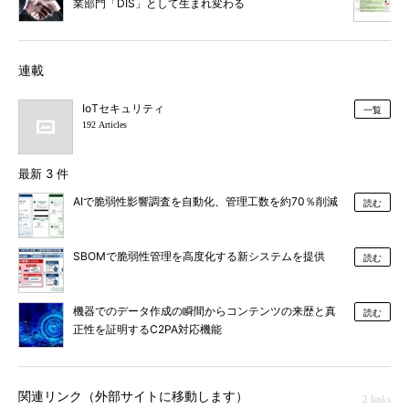
業部門「DIS」として生まれ変わる
連載
IoTセキュリティ
一覧
192 Articles
最新 3 件
AIで脆弱性影響調査を自動化、管理工数を約70％削減
読む
SBOMで脆弱性管理を高度化する新システムを提供
読む
機器でのデータ作成の瞬間からコンテンツの来歴と真
読む
正性を証明するC2PA対応機能
関連リンク（外部サイトに移動します）
2 links