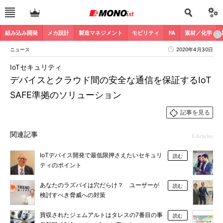
組み込み開発
メカ設計
製造マネジメント
モビリティ
FA
素材／化学
ニュース
2020年4月30日
IoTセキュリティ
デバイスとクラウド間の安全な通信を保証するIoT
SAFE準拠のソリューション
記事を見る
関連記事
6 Articles
IoTデバイス開発で最低限押さえたいセキュリ
読む
ティのポイント
あなたのラズパイは穴だらけ？ ユーザーが
読む
検討すべき脅威への対策
買収されたジェムアルトはタレスの7番目の事
読む