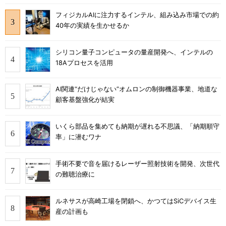
フィジカルAIに注力するインテル、組み込み市場での約
40年の実績を生かせるか
シリコン量子コンピュータの量産開発へ、インテルの
18Aプロセスを活用
AI関連“だけじゃない”オムロンの制御機器事業、地道な
顧客基盤強化が結実
いくら部品を集めても納期が遅れる不思議、「納期順守
率」に潜むワナ
手術不要で音を届けるレーザー照射技術を開発、次世代
の難聴治療に
ルネサスが高崎工場を閉鎖へ、かつてはSiCデバイス生
産の計画も