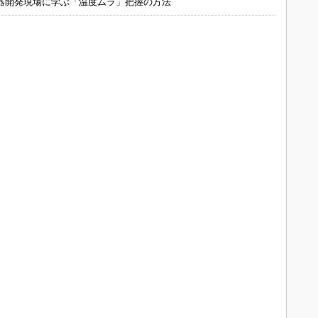
器開発現場に学ぶ「温度ムラ」把握の方法