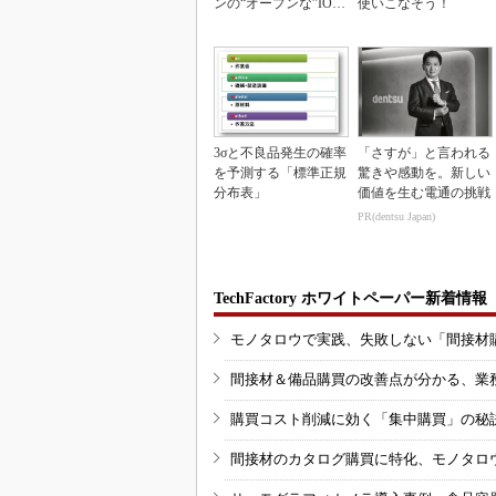
ンの“オープンな”IO-L
使いこなそう！
inkマスター
3σと不良品発生の確率
「さすが」と言われる
を予測する「標準正規
驚きや感動を。新しい
分布表」
価値を生む電通の挑戦
PR(dentsu Japan)
TechFactory ホワイトペーパー新着情報
モノタロウで実践、失敗しない「間接材
間接材＆備品購買の改善点が分かる、業
購買コスト削減に効く「集中購買」の秘
間接材のカタログ購買に特化、モノタロ