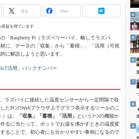
3Dプリンタ
産業オープンネット展
見る
Share
デジタルツインとCAE
S＆OP
る収益を得ています
インダストリー4.0
aspberry Pi（ラズベリーパイ、略してラズパ
イノベーション
題材に、データの「収集」から「蓄積」、「活用（可視
製造業ビッグデータ
体的に解説しようと思います。
メイドインジャパン
IoT活用」バックナンバー
植物工場
知財マネジメント
海外生産
グローバル設計・開発
は、ラズパイに接続した温度センサーから一定間隔で収
したPCのWebブラウザ上でグラフ表示するツールのこ
制御セキュリティ
ト）は、
「収集」「蓄積」「活用」
という3つの機能か
新型コロナへの対応
を作るに当たって、ポットでお湯を沸かすときの温度変
現することで、初心者にも分かりやすい事例になるので