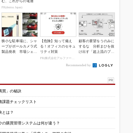
む、これからの電通
PR(dentsu Japan)
狭小な駐車場に、シャ
【危険】知って備え
顧客の要望をうのみに
ープがポールカメラ式
る！オフィスのセキュ
するな 分析まひを抜
製品発表 市場シェア
リティ対策
け出す「超上流のプロ
10％目指す
トタイピング」
PR(株式会社アルファーテクノ)
Recommended by
PR
購買」の秘訣
務課題チェックリスト
訣とは？
ウの購買管理システムは何が違う？