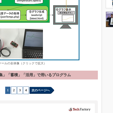
ツールの全体像（クリックで拡大）
集」「蓄積」「活用」で用いるプログラム
1
|
2
|
3
|
4
次のページへ