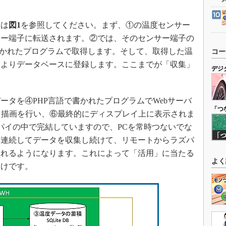
は
図1
を参照してください。まず、①の温度センサー
サー端子に転送されます。②では、そのセンサー端子の
で書かれたプログラムで取得します。そして、取得した温
コー
によりデータベースに登録します。ここまでが「収集」
デジ
タを④PHP言語で書かれたプログラムでWebサーバ
「つ
でグラフ描画を行い、⑥最終的にディスプレイ上に表示されま
パイの中で完結していますので、PCを常時つないでな
は連続してデータを収集し続けて、リモートからラズパ
られるようになります。これによって「活用」に当たる
よく
わけです。