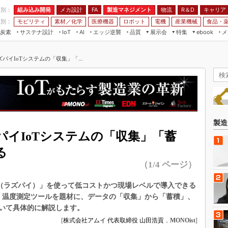
程別：
組み込み開発
メカ設計
製造マネジメント
物流
R＆D
キャリア
FA
業別：
モビリティ
素材／化学
医療機器
ロボット
電機
産業機械
食品・
炭素
サステナ設計
エッジ逆襲
品質
展示会
特集
メ
IoT
AI
ebook
伝承
組み込み開発
CEATEC
読者調査まとめ
編集後記
パイIoTシステムの「収集」「...
JIMTOF
保全
メカ設計
つながるクルマ
組込み/エッジ コンピューティング
ス
 AI
製造マネジメント
5G
展＆IoT/5Gソリューション展
VR／AR
FA
IIFES
モビリティ
フィールドサービス
国際ロボット展
素材／化学
FPGA
製造
ジャパンモビリティショー
パイIoTシステムの「収集」「蓄
組み込み画像技術
TECHNO-FRONTIER
る
組み込みモデリング
人テク展
（1/4 ページ）
Windows Embedded
スマート工場EXPO
車載ソフト開発
y Pi（ラズパイ）」を使って低コストかつ現場レベルで導入できる
EdgeTech+
、温度測定ツールを題材に、データの「収集」から「蓄積」、
ISO26262
日本ものづくりワールド
いて具体的に解説します。
無償設計ツール
[
株式会社アムイ 代表取締役 山田浩貢
，
MONOist
]
AUTOMOTIVE WORLD