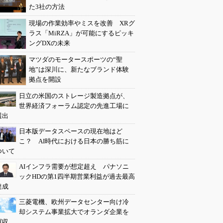
た3社の方法
現場の作業効率やミスを改善 XRグ
ラス「MiRZA」が可能にするピッキ
ングDXの未来
マツダのモータースポーツの“聖
地”は深川に、新たなブランド体験
拠点を開設
日立の米国のストレージ製造拠点が、
世界経済フォーラム認定の先進工場に
選出
日本版データスペースの現在地はど
こ？ AI時代における日本の勝ち筋に
ついて
AIインフラ需要が想定超え パナソニ
ックHDの第1四半期営業利益が過去最高
達成
三菱電機、欧州データセンター向け冷
却システム事業拡大でオランダ企業を
買収