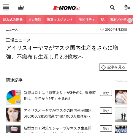
組み込み開発
メカ設計
製造マネジメント
モビリティ
FA
素材／化学
ニュース
2020年4月23日
工場ニュース
アイリスオーヤマがマスク国内生産をさらに増
強、不織布も生産し月2.3億枚へ
記事を見る
関連記事
7 Articles
新型コロナは「影響あり」が3分の2、収束時
読む
期は「半年から1年」を見込む
アイリスオーヤマがマスクの国内生産開始、
読む
月6000万枚の増産で1億4000万枚体制へ
新型コロナ対策でシャープがマスク生産開
読む