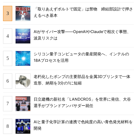
「取りあえずボルトで固定」は禁物 締結部設計で押さ
えるべき基本
AIがサイバー攻撃――OpenAIやClaudeで相次ぐ事態、
波及リスクは
シリコン量子コンピュータの量産開発へ、インテルの
18Aプロセスを活用
老朽化したポンプの主要部品を金属3Dプリンタで一体
造形、納期を3分の1に短縮
日立建機の新社名「LANDCROS」を世界に発信、大谷
選手がブランドアンバサダー就任
AIと量子化学計算の連携で色純度の高い青色発光材料を
開発