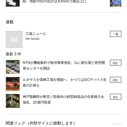
始、増産10社の合計は月4500万枚以上に
連載
工場ニュース
一覧
936 Articles
最新 3 件
NTNが機能集約で欧州事業強化、仏に新社屋と研究開
読む
発センターを開設
ルネサスが高崎工場を閉鎖へ、かつてはSiCデバイス生
読む
産の計画も
神戸製鋼所が航空／防衛向け砂型鋳造品の生産能力を
読む
強化、20億円投資
関連リンク（外部サイトに移動します）
3 links