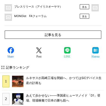
プレスリリース（アイリスオーヤマ）
F
見る
MONOist FAフォーラム
見る
記事を見る
Share
Post
LINE
Hatena
記事ランキング
ルネサスが高崎工場を閉鎖へ、かつてはSiCデバイス生
産の計画も
あえて歩かせない――準国産ヒューマノイド「D1」登
場、現場稼働で日本の勝ち筋へ