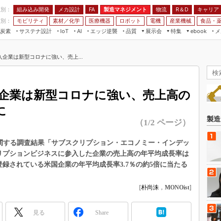
程別：
組み込み開発
メカ設計
製造マネジメント
物流
R＆D
キャリア
FA
業別：
モビリティ
素材／化学
医療機器
ロボット
電機
産業機械
食品・
炭素
サステナ設計
エッジ逆襲
品質
展示会
特集
メ
IoT
AI
ebook
伝承
組み込み開発
CEATEC
読者調査まとめ
編集後記
企業は新型コロナに強い、売上...
JIMTOF
保全
メカ設計
つながるクルマ
組込み/エッジ コンピューティング
ス
 AI
製造マネジメント
5G
展＆IoT/5Gソリューション展
VR／AR
FA
企業は新型コロナに強い、売上高の
IIFES
モビリティ
フィールドサービス
に
国際ロボット展
素材／化学
FPGA
製造
（1/2 ページ）
ジャパンモビリティショー
組み込み画像技術
TECHNO-FRONTIER
に関する調査結果「サブスクリプション・エコノミー・インデッ
組み込みモデリング
クリプションビジネスに参入した企業の売上高の年平均成長率は
人テク展
Windows Embedded
0に登録されている米国企業の年平均成長率3.7％の約5倍に当たる
スマート工場EXPO
車載ソフト開発
EdgeTech+
[
朴尚洙
，
MONOist
]
ISO26262
日本ものづくりワールド
無償設計ツール
見る
Share
AUTOMOTIVE WORLD