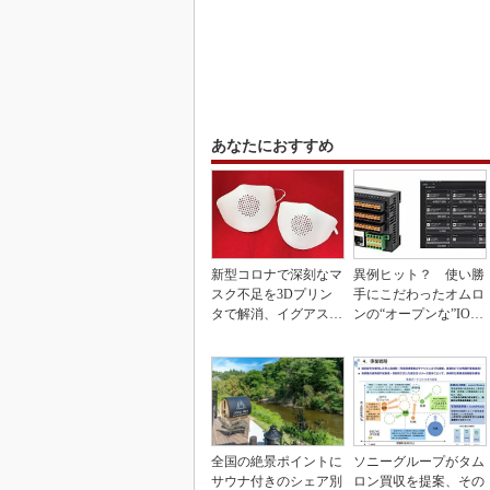
あなたにおすすめ
新型コロナで深刻なマ
異例ヒット？ 使い勝
スク不足を3Dプリン
手にこだわったオムロ
タで解消、イグアスが
ンの“オープンな”IO-L
3Dマスクを開発
inkマスター
全国の絶景ポイントに
ソニーグループがタム
サウナ付きのシェア別
ロン買収を提案、その