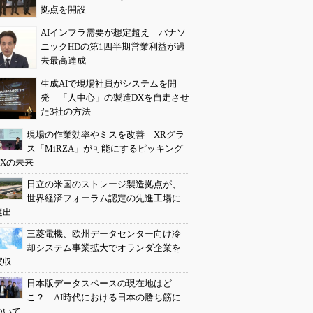
拠点を開設
AIインフラ需要が想定超え パナソ
ニックHDの第1四半期営業利益が過
去最高達成
生成AIで現場社員がシステムを開
発 「人中心」の製造DXを自走させ
た3社の方法
現場の作業効率やミスを改善 XRグラ
ス「MiRZA」が可能にするピッキング
DXの未来
日立の米国のストレージ製造拠点が、
世界経済フォーラム認定の先進工場に
選出
三菱電機、欧州データセンター向け冷
却システム事業拡大でオランダ企業を
買収
日本版データスペースの現在地はど
こ？ AI時代における日本の勝ち筋に
ついて