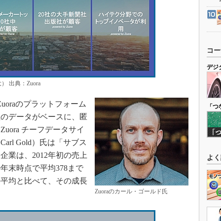
コー
デジ
 出典：Zuora
uoraのプラットフォーム
「つ
社のデータがベースに、匿
uora チーフデータサイ
rl Gold）氏は「サブス
業は、2012年初の売上
よく
9年末時点で平均378まで
の平均と比べて、その成長
Zuoraのカール・ゴールド氏