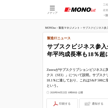
工
産
メディア
脱
つながる技術
AI×技術
MONOist
>
製造マネジメント
>
サブスクビジネス参入
つながる工場
AI×設備
つながるサービ
Physical
製造ITニュース
サブスクビジネス参入
年平均成長率も18％超
Zuoraがサブスクリプションビジネス
クス（SEI）」について説明。サブス
18.1％に達しており、これはS&P 50
という。
2020年04月22日 10時00分 公開
印刷する
通知する