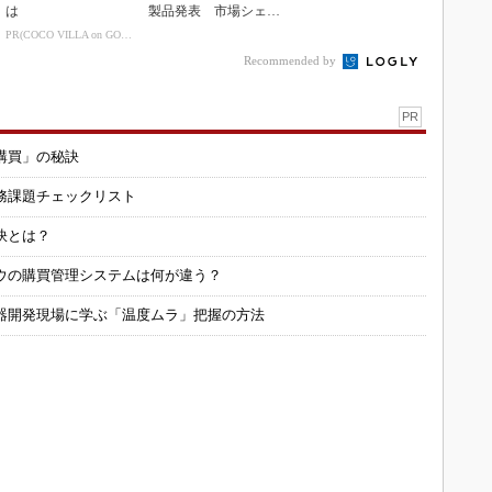
は
製品発表 市場シェア
10％目指す
PR(COCO VILLA on GOETHE)
Recommended by
PR
購買」の秘訣
務課題チェックリスト
訣とは？
ウの購買管理システムは何が違う？
器開発現場に学ぶ「温度ムラ」把握の方法