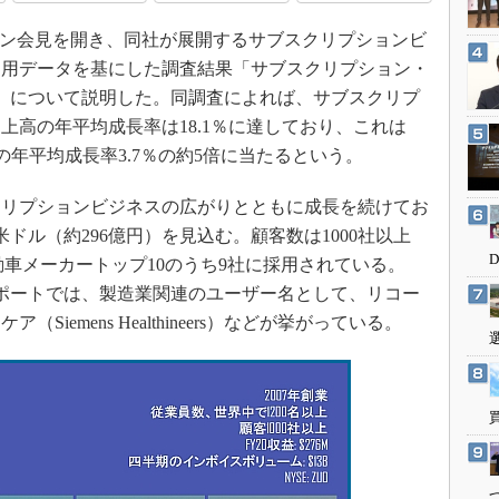
3Dプリンタ
産業オープンネット展
オンライン会見を開き、同社が展開するサブスクリプションビ
デジタルツインとCAE
利用データを基にした調査結果「サブスクリプション・
S＆OP
）」について説明した。同調査によれば、サブスクリプ
インダストリー4.0
上高の年平均成長率は18.1％に達しており、これは
イノベーション
業の年平均成長率3.7％の約5倍に当たるという。
製造業ビッグデータ
クリプションビジネスの広がりとともに成長を続けてお
メイドインジャパン
万米ドル（約296億円）を見込む。顧客数は1000社以上
植物工場
、自動車メーカートップ10のうち9社に採用されている。
知財マネジメント
ルレポートでは、製造業関連のユーザー名として、リコー
海外生産
iemens Healthineers）などが挙がっている。
グローバル設計・開発
制御セキュリティ
新型コロナへの対応