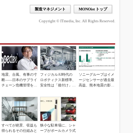
製造マネジメント
MONOist トップ
Copyright © ITmedia, Inc. All Rights Reserved.
地震、台風、有事の寸
フィジカルAI時代の
ソニーグループはイメ
断――日本のサプライ
ロボティクス新標準、
ージセンサーが過去最
チェーン危機管理を変
安全性は「後付け」で
高益、熊本地震の影響
えるとき
なく「設計の核心」
も限定的
すべてが絶景、収益も
狭小な駐車場に、シャ
得られるその仕組みと
ープがポールカメラ式