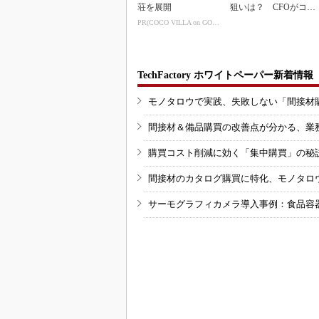
荘を展開
狙いは？ CFOがコメ
ント
PR(COCO VILLA on GOETHE)
TechFactory ホワイトペーパー新着情報
モノタロウで実践、失敗しない「間接材
間接材＆備品購買の改善点が分かる、業
購買コスト削減に効く「集中購買」の秘
間接材のカタログ購買に特化、モノタロ
サーモグラフィカメラ導入事例：食品容