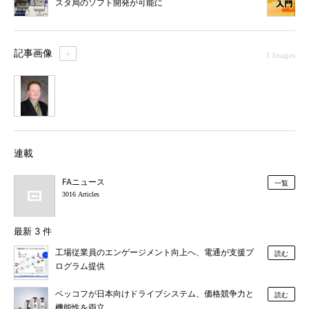
スタ局のソフト開発が可能に
記事画像
＋
1 Images
1
連載
FAニュース
一覧
3016 Articles
最新 3 件
工場従業員のエンゲージメント向上へ、電通が支援プ
読む
ログラム提供
ベッコフが日本向けドライブシステム、価格競争力と
読む
機能性を両立