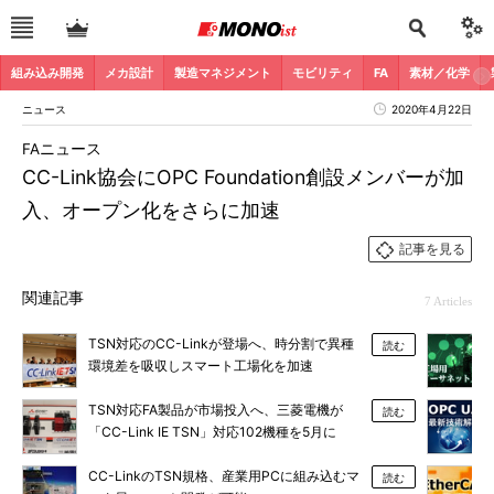
組み込み開発
メカ設計
製造マネジメント
モビリティ
FA
素材／化学
ニュース
2020年4月22日
FAニュース
CC-Link協会にOPC Foundation創設メンバーが加
入、オープン化をさらに加速
記事を見る
関連記事
7 Articles
TSN対応のCC-Linkが登場へ、時分割で異種
読む
環境差を吸収しスマート工場化を加速
TSN対応FA製品が市場投入へ、三菱電機が
読む
「CC-Link IE TSN」対応102機種を5月に
CC-LinkのTSN規格、産業用PCに組み込むマ
読む