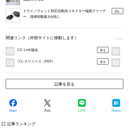
ドライ／ウェット対応自動光コネクター端面クリーナ
読む
ー、清掃回数最大6倍に
関連リンク（外部サイトに移動します）
4 links
CC-Link協会
MO
見る
プレスリリース（PDF）
F
見る
記事を見る
Share
Post
LINE
Hatena
記事ランキング