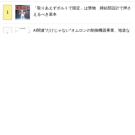
「取りあえずボルトで固定」は禁物 締結部設計で押さ
えるべき基本
AI関連“だけじゃない”オムロンの制御機器事業、地道な
顧客基盤強化が結実
量産プロセスで、完璧な量産（組み立て）と検査ができ
ない理由
フィジカルAIに注力するインテル、組み込み市場での約
40年の実績を生かせるか
現場の作業効率やミスを改善 XRグラス「MiRZA」が可
能にするピッキングDXの未来
ソニーグループがタムロン買収を提案、その狙いは？
CFOがコメント