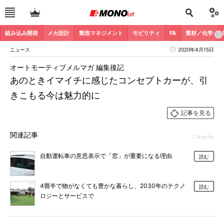
組み込み開発
メカ設計
製造マネジメント
モビリティ
FA
素材／化学
ニュース
2020年4月15日
オートモーティブメルマガ 編集後記
あのときイマイチに感じたコンセプトカーが、引
きこもる今は魅力的に
記事を見る
関連記事
2 Articles
自動運転車の意思表示で「窓」が重要になる理由
読む
4畳半で物がなくても豊かな暮らし、2030年のテクノ
読む
ロジーとサービスで