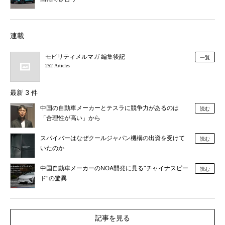
連載
モビリティメルマガ 編集後記
一覧
252 Articles
最新 3 件
中国の自動車メーカーとテスラに競争力があるのは
読む
「合理性が高い」から
スパイバーはなぜクールジャパン機構の出資を受けて
読む
いたのか
中国自動車メーカーのNOA開発に見る“チャイナスピー
読む
ド”の驚異
記事を見る