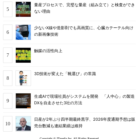
量産プロセスで、完璧な量産（組み立て）と検査ができ
ない理由
少ないX線や造影剤でも高画質に、心臓カテーテル向け
の新画像技術
触媒の活性向上
3D技術が変えた「靴選び」の常識
生成AIで現場社員がシステムを開発 「人中心」の製造
DXを自走させた3社の方法
日産が2年ぶり四半期最終黒字、2026年度通期予想は販
売台数減も連結業績は維持
Copyright © ITmedia Inc. All Rights Reserved.