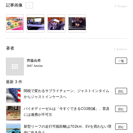
記事画像
＋
4 Images
1
2
3
4
著者
1 Authors
齊藤由希
一覧
2847 Articles
最新 3 件
関税で変わるサプライチェーン、ジャストインタイム
読む
からジャストインケースへ
バイオディーゼルは「今すぐできるCO2削減」、普及
読む
には連携が不可欠
新型リーフの走行可能距離は702km、EVを買わない理
読む
由に向き合う