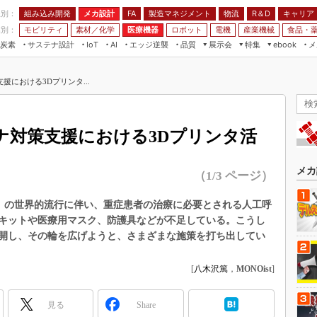
程別：
組み込み開発
メカ設計
製造マネジメント
物流
R＆D
キャリア
FA
業別：
モビリティ
素材／化学
医療機器
ロボット
電機
産業機械
食品・
炭素
サステナ設計
エッジ逆襲
品質
展示会
特集
メ
IoT
AI
ebook
伝承
組み込み開発
CEATEC
読者調査まとめ
編集後記
における3Dプリンタ...
JIMTOF
保全
メカ設計
つながるクルマ
組込み/エッジ コンピューティング
ス
 AI
製造マネジメント
5G
展＆IoT/5Gソリューション展
VR／AR
FA
ナ対策支援における3Dプリンタ活
IIFES
モビリティ
フィールドサービス
国際ロボット展
素材／化学
FPGA
メカ
（1/3 ページ）
ジャパンモビリティショー
組み込み画像技術
TECHNO-FRONTIER
19）の世界的流行に伴い、重症患者の治療に必要とされる人工呼
組み込みモデリング
キットや医療用マスク、防護具などが不足している。こうし
人テク展
Windows Embedded
開し、その輪を広げようと、さまざまな施策を打ち出してい
スマート工場EXPO
車載ソフト開発
EdgeTech+
[
八木沢篤
，
MONOist
]
ISO26262
日本ものづくりワールド
無償設計ツール
見る
Share
AUTOMOTIVE WORLD