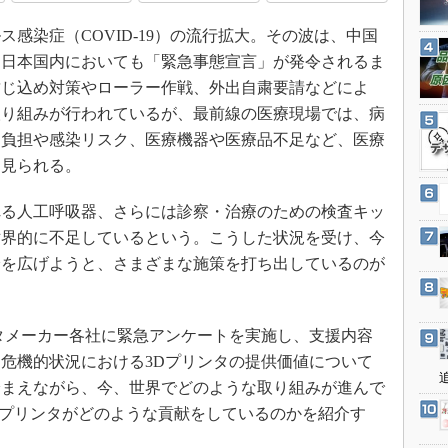
3Dプリンタ
産業オープンネット展
感染症（COVID-19）の流行拡大。その波は、中国
デジタルツインとCAE
、日本国内においても「緊急事態宣言」が発令されるま
S＆OP
封じ込め対策やローラー作戦、外出自粛要請などによ
インダストリー4.0
取り組みが行われているが、最前線の医療現場では、病
イノベーション
な負担や感染リスク、医療機器や医療品不足など、医療
製造業ビッグデータ
も見られる。
メイドインジャパン
る人工呼吸器、さらには診察・治療のための検査キッ
植物工場
世界的に不足しているという。こうした状況を受け、今
知財マネジメント
輪を広げようと、さまざまな施策を打ち出しているのが
海外生産
グローバル設計・開発
ンタメーカー各社に緊急アンケートを実施し、支援内容
制御セキュリティ
危機的状況における3Dプリンタの提供価値について
新型コロナへの対応
踏まえながら、今、世界でどのような取り組みが進んで
て3Dプリンタがどのような貢献をしているのかを紹介す