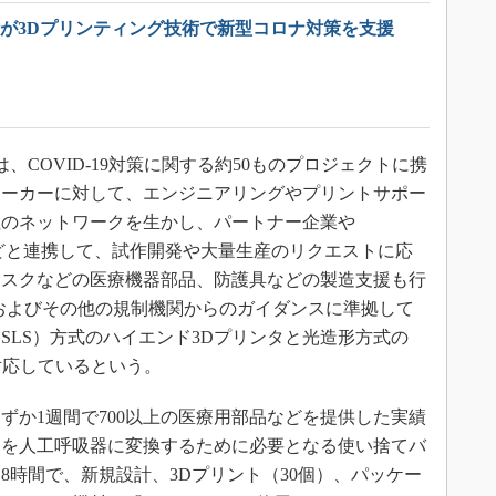
ーが3Dプリンティング技術で新型コロナ対策を支援
、COVID-19対策に関する約50ものプロジェクトに携
メーカーに対して、エンジニアリングやプリントサポー
社のネットワークを生かし、パートナー企業や
どと連携して、試作開発や大量生産のリクエストに応
マスクなどの医療機器部品、防護具などの製造支援も行
Aおよびその他の規制機関からのガイダンスに準拠して
SLS）方式のハイエンド3Dプリンタと光造形方式の
て対応しているという。
か1週間で700以上の医療用部品などを提供した実績
クを人工呼吸器に変換するために必要となる使い捨てバ
8時間で、新規設計、3Dプリント（30個）、パッケー