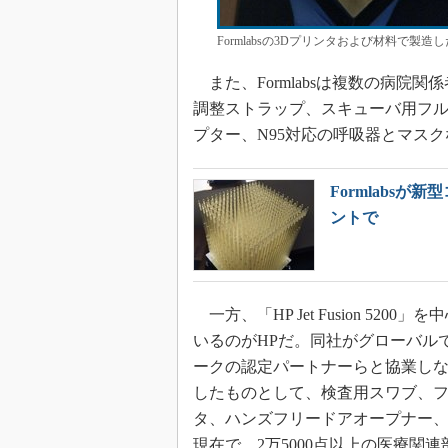
Formlabsの3Dプリンタおよび材料で製造し
また、Formlabsは複数の病院
調整ストラップ、スキューバ用フ
プター、N95対応の呼吸器とマス
Formlabs
ントで
一方、「HP Jet Fusion 5
いるのがHPだ。同社がグローバル
ークの認定パートナーらと協業し
したものとして、検査用スワブ、
タ、ハンズフリードアオープナー、
現在で、2万5000点以上の医療関