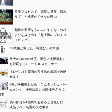
量産プロセスで、完璧な量産（組み
立て）と検査ができない理由
顧客の要望をうのみにするな 分析
まひを抜け出す「超上流のプロトタ
イピング」
3D技術が変えた「靴選び」の常識
最大0.03mmの精度、黒色／光沢素材に
も対応する4モード3Dスキャナー
【レベル4】図面の穴寸法の表記を攻略
せよ！
6枚刃を搭載した新「ラムダッシュ パー
ムイン」 小型設計と意匠性をさらに
追求
弱い部分が1箇所でもあると台無しに、
液晶リペア装置の失敗事例