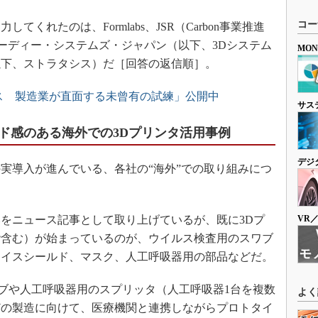
コー
れたのは、Formlabs、JSR（Carbon事業推進
リーディー・システムズ・ジャパン（以下、3Dシステム
MO
以下、ストラタシス）だ［回答の返信順］。
ス 製造業が直面する未曾有の試練」公開中
サス
ド感のある海外での3Dプリンタ活用事例
デジ
実導入が進んでいる、各社の“海外”での取り組みにつ
みをニュース記事として取り上げているが、既に3Dプ
VR
階含む）が始まっているのが、ウイルス検査用のスワブ
ェイスシールド、マスク、人工呼吸器用の部品などだ。
スワブや人工呼吸器用のスプリッタ（人工呼吸器1台を複数
よく
どの製造に向けて、医療機関と連携しながらプロトタイ