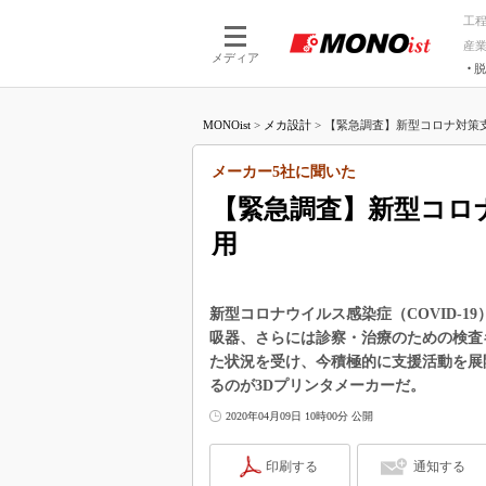
工
産
メディア
脱
つながる技術
AI×技術
MONOist
>
メカ設計
>
【緊急調査】新型コロナ対策支援
つながる工場
AI×設備
つながるサービ
Physical
メーカー5社に聞いた
【緊急調査】新型コロ
用
新型コロナウイルス感染症（COVID-
吸器、さらには診察・治療のための検査
た状況を受け、今積極的に支援活動を展
るのが3Dプリンタメーカーだ。
2020年04月09日 10時00分 公開
印刷する
通知する