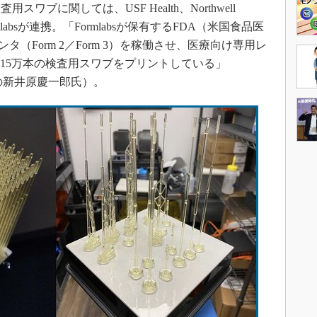
ブに関しては、USF Health、Northwell
talとFormlabsが連携。「Formlabsが保有するFDA（米国食品医
タ（Form 2／Form 3）を稼働させ、医療向け専用レ
用いて毎日15万本の検査用スワブをプリントしている」
部長の新井原慶一郎氏）。