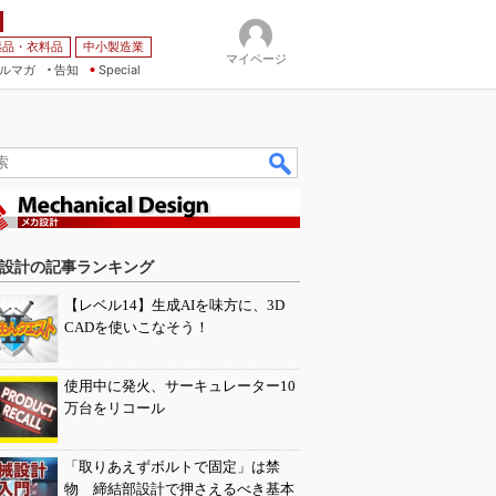
薬品・衣料品
中小製造業
マイページ
ルマガ
告知
Special
設計の記事ランキング
【レベル14】生成AIを味方に、3D
CADを使いこなそう！
使用中に発火、サーキュレーター10
万台をリコール
「取りあえずボルトで固定」は禁
物 締結部設計で押さえるべき基本