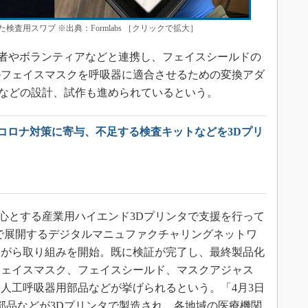
た検査用スワブ ※出典：Formlabs ［クリックで拡大］
関係者やボランティアなどと連携し、フェイスシールドの
ルフェイスマスクを呼吸器に適合させるための変換アダ
クなどの設計、試作も進められているという。
が新型コロナ対策に寄与、不足する検査キットなどを3Dプリ
200」を中心とする産業用ハイエンド3Dプリンタで支援を行って
で展開するデジタルマニュファクチャリングネットワ
ながら取り組みを開始。既に検証が完了し、最終製品化
フェイスマスク、フェイスシールド、マスクアジャス
人工呼吸器用部品などが挙げられるという。「4月3日
連部品などが3Dプリンタで製造され、各地域の医療機関