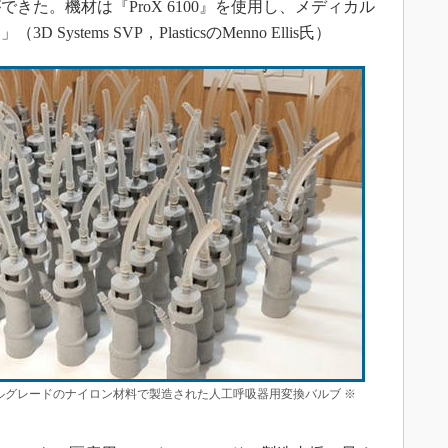
きた。機材は『ProX 6100』を使用し、メディカル
stems SVP，PlasticsのMenno Ellis氏）
ディカルグレードのナイロン材料で製造された人工呼吸器用変換バルブ ※