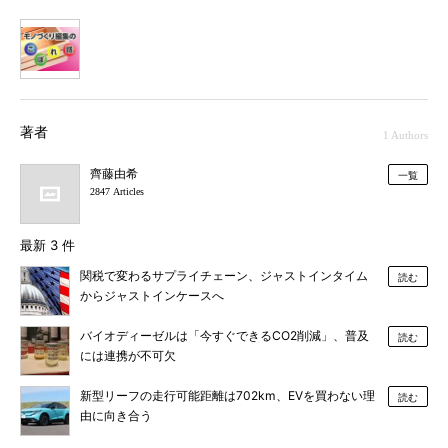
1
著者
1 Authors
齊藤由希
一覧
2847 Articles
最新 3 件
関税で変わるサプライチェーン、ジャストインタイム
読む
からジャストインケースへ
バイオディーゼルは「今すぐできるCO2削減」、普及
読む
には連携が不可欠
新型リーフの走行可能距離は702km、EVを買わない理
読む
由に向き合う