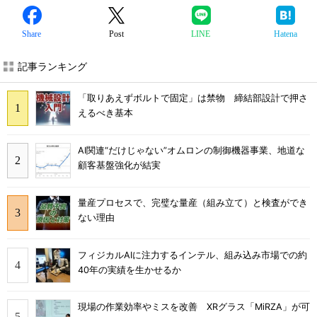
Share
Post
LINE
Hatena
記事ランキング
「取りあえずボルトで固定」は禁物 締結部設計で押さ
えるべき基本
AI関連“だけじゃない”オムロンの制御機器事業、地道な
顧客基盤強化が結実
量産プロセスで、完璧な量産（組み立て）と検査ができ
ない理由
フィジカルAIに注力するインテル、組み込み市場での約
40年の実績を生かせるか
現場の作業効率やミスを改善 XRグラス「MiRZA」が可