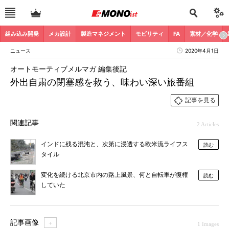
組み込み開発
メカ設計
製造マネジメント
モビリティ
FA
素材／化学
ニュース
2020年4月1日
オートモーティブメルマガ 編集後記
外出自粛の閉塞感を救う、味わい深い旅番組
記事を見る
関連記事
2 Articles
インドに残る混沌と、次第に浸透する欧米流ライフス
読む
タイル
変化を続ける北京市内の路上風景、何と自転車が復権
読む
していた
記事画像
＋
1 Images