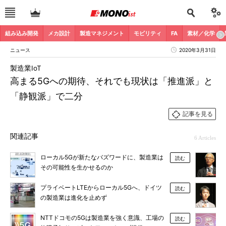
組み込み開発
メカ設計
製造マネジメント
モビリティ
FA
素材／化学
ニュース
2020年3月31日
製造業IoT
高まる5Gへの期待、それでも現状は「推進派」と
「静観派」で二分
記事を見る
関連記事
6 Articles
ローカル5Gが新たなバズワードに、製造業は
読む
その可能性を生かせるのか
プライベートLTEからローカル5Gへ、ドイツ
読む
の製造業は進化を止めず
NTTドコモの5Gは製造業を強く意識、工場の
読む