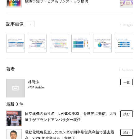
故障予知サービスもワンストップ提供
記事画像
＋
8 Images
1
2
3
4
5
6
7
著者
1 Authors
朴尚洙
一覧
4737 Articles
最新 3 件
日立建機の新社名「LANDCROS」を世界に発信、大谷
読む
選手がブランドアンバサダー就任
電動化戦略見直しのホンダが四半期営業利益で過去最
読む
高、2026年度業績も上方修正