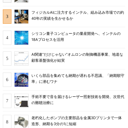
フィジカルAIに注力するインテル、組み込み市場での約
40年の実績を生かせるか
シリコン量子コンピュータの量産開発へ、インテルの
18Aプロセスを活用
AI関連“だけじゃない”オムロンの制御機器事業、地道な
顧客基盤強化が結実
いくら部品を集めても納期が遅れる不思議、「納期順守
率」に潜むワナ
手術不要で音を届けるレーザー照射技術を開発、次世代
の難聴治療に
老朽化したポンプの主要部品を金属3Dプリンタで一体
造形、納期を3分の1に短縮