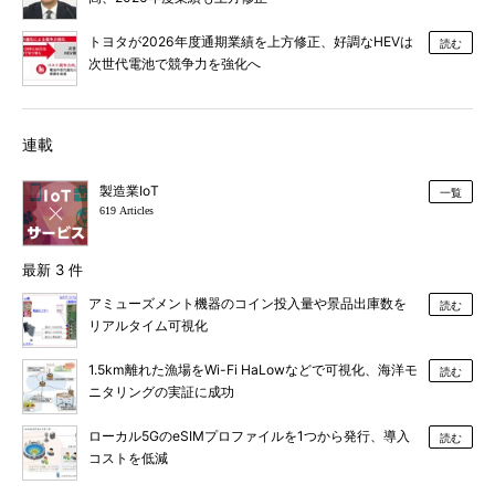
トヨタが2026年度通期業績を上方修正、好調なHEVは
読む
次世代電池で競争力を強化へ
連載
製造業IoT
一覧
619 Articles
最新 3 件
アミューズメント機器のコイン投入量や景品出庫数を
読む
リアルタイム可視化
1.5km離れた漁場をWi-Fi HaLowなどで可視化、海洋モ
読む
ニタリングの実証に成功
ローカル5GのeSIMプロファイルを1つから発行、導入
読む
コストを低減