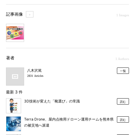
記事画像
＋
1 Images
1
著者
1 Authors
八木沢篤
一覧
2831 Articles
最新 3 件
3D技術が変えた「靴選び」の常識
読む
Terra Drone、屋内点検用ドローン運用チームを熊本県
読む
の被災地へ派遣