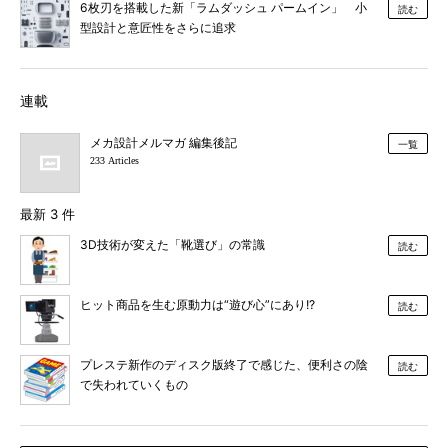
6枚刃を搭載した新「ラムダッシュ パームイン」 小
読む
型設計と意匠性をさらに追求
連載
メカ設計メルマガ 編集後記
一覧
233 Articles
最新 3 件
3D技術が変えた「靴選び」の常識
読む
ヒット商品を生む原動力は“遊び心”にあり!?
読む
プレステ新作のディスク版終了で感じた、便利さの陰
読む
で失われていくもの