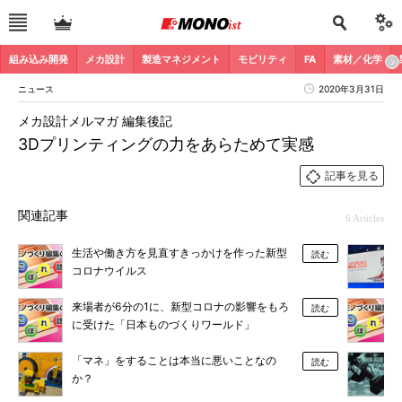
組み込み開発
メカ設計
製造マネジメント
モビリティ
FA
素材／化学
ニュース
2020年3月31日
メカ設計メルマガ 編集後記
3Dプリンティングの力をあらためて実感
記事を見る
関連記事
6 Articles
生活や働き方を見直すきっかけを作った新型
読む
コロナウイルス
来場者が6分の1に、新型コロナの影響をもろ
読む
に受けた「日本ものづくりワールド」
「マネ」をすることは本当に悪いことなの
読む
か？