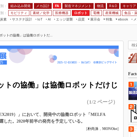
程別：
組み込み開発
メカ設計
製造マネジメント
物流
R＆D
キャリア
FA
業別：
モビリティ
素材／化学
医療機器
ロボット
電機
産業機械
食品・
炭素
サステナ設計
エッジ逆襲
品質
展示会
特集
メ
IoT
AI
ebook
伝承
組み込み開発
CEATEC
読者調査まとめ
編集後記
ボットの協働」は協働ロボットだ...
JIMTOF
保全
メカ設計
つながるクルマ
組込み/エッジ コンピューティング
ス
 AI
製造マネジメント
5G
展＆IoT/5Gソリューション展
VR／AR
FA
IIFES
モビリティ
フィールドサービス
国際ロボット展
素材／化学
FPGA
Fac
ジャパンモビリティショー
組み込み画像技術
ットの協働」は協働ロボットだけじ
TECHNO-FRONTIER
組み込みモデリング
人テク展
（1/2 ページ）
Windows Embedded
スマート工場EXPO
車載ソフト開発
EX2019）」において、開発中の協働ロボット「MELFA
EdgeTech+
ISO26262
披露した。2020年前半の発売を予定している。
日本ものづくりワールド
[
朴尚洙
，
MONOist
]
無償設計ツール
AUTOMOTIVE WORLD