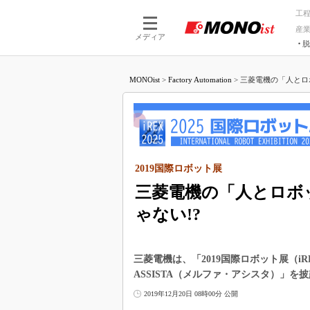
工
産
メディア
脱
つながる技術
AI×技術
MONOist
>
Factory Automation
>
三菱電機の「人とロ
つながる工場
AI×設備
つながるサービ
Physical
2019国際ロボット展
三菱電機の「人とロボ
ゃない!?
三菱電機は、「2019国際ロボット展（iR
ASSISTA（メルファ・アシスタ）」を
2019年12月20日 08時00分 公開