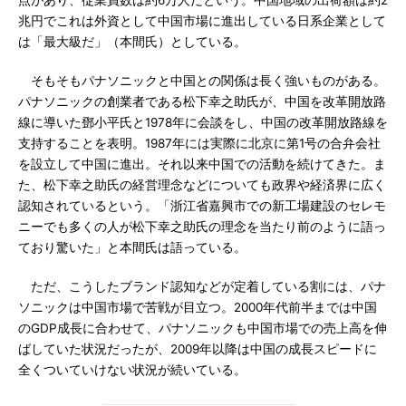
点があり、従業員数は約6万人だという。中国地域の出荷額は約2
兆円でこれは外資として中国市場に進出している日系企業として
は「最大級だ」（本間氏）としている。
そもそもパナソニックと中国との関係は長く強いものがある。
パナソニックの創業者である松下幸之助氏が、中国を改革開放路
線に導いた鄧小平氏と1978年に会談をし、中国の改革開放路線を
支持することを表明。1987年には実際に北京に第1号の合弁会社
を設立して中国に進出。それ以来中国での活動を続けてきた。ま
た、松下幸之助氏の経営理念などについても政界や経済界に広く
認知されているという。「浙江省嘉興市での新工場建設のセレモ
ニーでも多くの人が松下幸之助氏の理念を当たり前のように語っ
ており驚いた」と本間氏は語っている。
ただ、こうしたブランド認知などが定着している割には、パナ
ソニックは中国市場で苦戦が目立つ。2000年代前半までは中国
のGDP成長に合わせて、パナソニックも中国市場での売上高を伸
ばしていた状況だったが、2009年以降は中国の成長スピードに
全くついていけない状況が続いている。