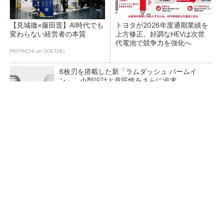
【見城徹×藤田晋】AI時代でも
トヨタが2026年度通期業績を
変わらない経営者の本質
上方修正、好調なHEVは次世
代電池で競争力を強化へ
PR(FINCHI on GOETHE)
6枚刃を搭載した新「ラムダッシュ パームイ
ン」 小型設計と意匠性をさらに追求
マツダは新型CX-5好調で1Q売上過去最高、協
業EV投入も通期達成予想
狭小な駐車場に、シャープがポールカメラ式製
品発表 市場シェア10％目指す