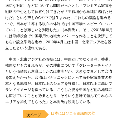
適切な対応」などについても問題だったとし「プレミアム家電を
戦略の中心として位置付けてきたが『主戦場から単純に逃げただ
けだ』という声もWGの中では生まれた。これらの議論を進める
中で、日本が主導する現在の体制では中国市場のスピードについ
ていくことは難しいと判断した」（本間氏）。そこで2018年10月
には取締役会で中国専用の地域カンパニーを作ることを決済して
もらい設立準備を進め、2019年4月には中国・北東アジア社を設
立したという流れである。
中国・北東アジア社の管轄には、中国だけでなく台湾、香港、
韓国なども含まれるが、その理由について「グレーターチャイナ
という価値観も意識はしたのは事実だが、大きな要素として台湾
を加えたかった。台湾はパナソニックにとって海外家電事業の見
本となる地域だ。日本以上のシェアを獲得し、日本以上に高いブ
ランドイメージを保っている。こうした姿を中国など他の地域に
も広げていくことが必要となり、そういう意味で頼んでこれらの
エリアを加えてもらった」と本間氏は説明している。
日本にはびこる組織間の壁