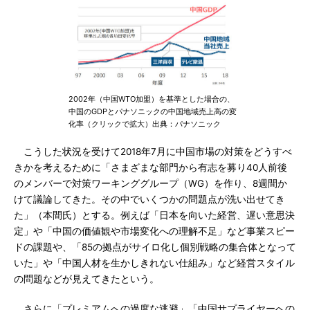
2002年（中国WTO加盟）を基準とした場合の、
中国のGDPとパナソニックの中国地域売上高の変
化率（クリックで拡大）出典：パナソニック
こうした状況を受けて2018年7月に中国市場の対策をどうすべ
きかを考えるために「さまざまな部門から有志を募り40人前後
のメンバーで対策ワーキンググループ（WG）を作り、8週間か
けて議論してきた。その中でいくつかの問題点が洗い出せてき
た」（本間氏）とする。例えば「日本を向いた経営、遅い意思決
定」や「中国の価値観や市場変化への理解不足」など事業スピー
ドの課題や、「85の拠点がサイロ化し個別戦略の集合体となって
いた」や「中国人材を生かしきれない仕組み」など経営スタイル
の問題などが見えてきたという。
さらに「プレミアムへの過度な逃避」「中国サプライヤーへの