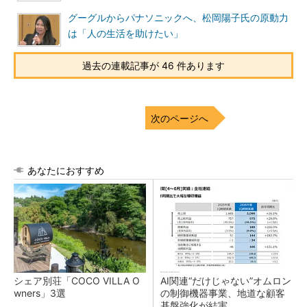
グーグルからパナソニックへ、松岡陽子氏の原動力
は「人の生活を助けたい」
過去の連載記事が 46 件あります
次のページへ
あなたにおすすめ
シェア別荘「COCO VILLA O
AI関連“だけじゃない”オムロン
wners」3選
の制御機器事業、地道な顧客
基盤強化が結実