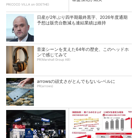
PR(COCO VILLA on GOETHE)
日産が2年ぶり四半期最終黒字、2026年度通期
予想は販売台数減も連結業績は維持
音楽シーンを支えた64年の歴史、このヘッドホ
ンで感じてみて
PR(Marshall Group AB)
arrowsの頑丈さがとんでもないレベルに
PR(arrows)