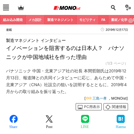
組み込み開発
メカ設計
製造マネジメント
モビリティ
FA
素材／化学
連載
2019年12月17日
製造マネジメント インタビュー
イノベーションを阻害するのは日本人？ パナソ
ニックが中国地域社を作った理由
（1/3 ページ）
パナソニック 中国・北東アジア社の社長 本間哲朗氏は2019年12
月13日、報道陣との共同インタビューに応じ、あらためて中国・
北東アジア（CNA）社設立の狙いを説明するとともに、2019年4
月からの取り組みを振り返った。
[
三島一孝
，MONOist]
PC用表示
関連情報
Share
Post
LINE
Hatena