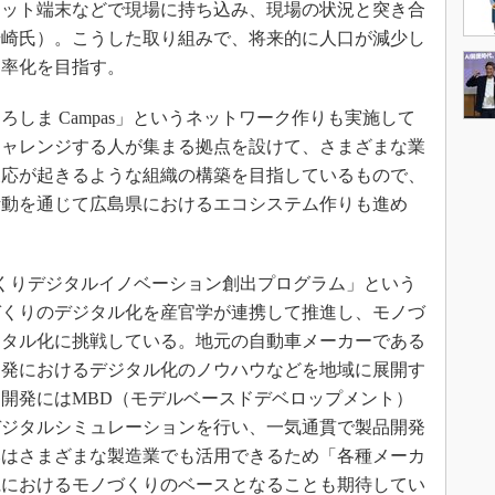
レット端末などで現場に持ち込み、現場の状況と突き合
湯崎氏）。こうした取り組みで、将来的に人口が減少し
効率化を目指す。
しま Campas」というネットワーク作りも実施して
チャレンジする人が集まる拠点を設けて、さまざまな業
反応が起きるような組織の構築を目指しているもので、
活動を通じて広島県におけるエコシステム作りも進め
くりデジタルイノベーション創出プログラム」という
づくりのデジタル化を産官学が連携して推進し、モノづ
ジタル化に挑戦している。地元の自動車メーカーである
開発におけるデジタル化のノウハウなどを地域に展開す
開発にはMBD（モデルベースドデベロップメント）
デジタルシミュレーションを行い、一気通貫で製品開発
みはさまざまな製造業でも活用できるため「各種メーカ
県におけるモノづくりのベースとなることも期待してい