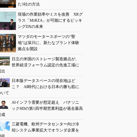
た3社の方法
現場の作業効率やミスを改善 XRグ
ラス「MiRZA」が可能にするピッキ
ングDXの未来
マツダのモータースポーツの“聖
地”は深川に、新たなブランド体験
拠点を開設
日立の米国のストレージ製造拠点が、
世界経済フォーラム認定の先進工場に
選出
日本版データスペースの現在地はど
こ？ AI時代における日本の勝ち筋に
ついて
AIインフラ需要が想定超え パナソニ
ックHDの第1四半期営業利益が過去最高
達成
三菱電機、欧州データセンター向け冷
却システム事業拡大でオランダ企業を
買収