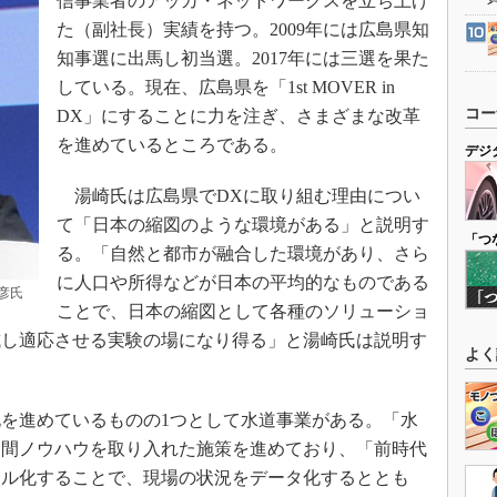
信事業者のアッカ・ネットワークスを立ち上げ
た（副社長）実績を持つ。2009年には広島県知
知事選に出馬し初当選。2017年には三選を果た
している。現在、広島県を「1st MOVER in
コー
DX」にすることに力を注ぎ、さまざまな改革
を進めているところである。
デジ
湯崎氏は広島県でDXに取り組む理由につい
て「日本の縮図のような環境がある」と説明す
「つ
る。「自然と都市が融合した環境があり、さら
に人口や所得などが日本の平均的なものである
英彦氏
ことで、日本の縮図として各種のソリューショ
試し適応させる実験の場になり得る」と湯崎氏は説明す
よく
を進めているものの1つとして水道事業がある。「水
民間ノウハウを取り入れた施策を進めており、「前時代
タル化することで、現場の状況をデータ化するととも