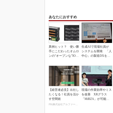
あなたにおすすめ
異例ヒット？ 使い勝
生成AIで現場社員が
手にこだわったオムロ
システムを開発 「人
ンの“オープンな”IO-L
中心」の製造DXを自
inkマスター
走させた3社の方法
【経営者必見】出社し
現場の作業効率やミス
たくなる！社員を活か
を改善 XRグラス
す空間術
「MiRZA」が可能に
するピッキングDX
PR(株式会社アルファーテクノ)
の...