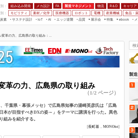
程別：
組み込み開発
メカ設計
製造マネジメント
物流
R＆D
キャリア
FA
業別：
モビリティ
素材／化学
医療機器
ロボット
電機
産業機械
食品・
炭素
サステナ設計
エッジ逆襲
品質
展示会
特集
メ
IoT
AI
ebook
伝承
組み込み開発
CEATEC
読者調査まとめ
編集後記
変革の力、広島県の取り組み：...
JIMTOF
保全
メカ設計
つながるクルマ
組込み/エッジ コンピューティング
ス
 AI
製造マネジメント
5G
展＆IoT/5Gソリューション展
VR／AR
FA
IIFES
モビリティ
フィールドサービス
国際ロボット展
素材／化学
FPGA
製造
ジャパンモビリティショー
組み込み画像技術
変革の力、広島県の取り組み
TECHNO-FRONTIER
（1/2 ページ）
組み込みモデリング
人テク展
Windows Embedded
15～18日、千葉県・幕張メッセ）で広島県知事の湯崎英彦氏は「広島
スマート工場EXPO
車載ソフト開発
日本が目指すべきDXの姿～」をテーマに講演を行った。異色
EdgeTech+
り組みを紹介する。
ISO26262
日本ものづくりワールド
[
長町基
，
MONOist
]
無償設計ツール
AUTOMOTIVE WORLD