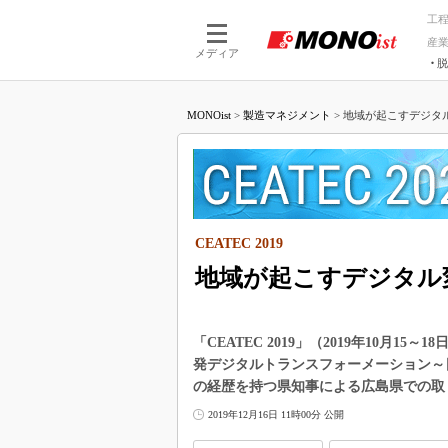
工
産
メディア
脱
つながる技術
AI×技術
MONOist
>
製造マネジメント
>
地域が起こすデジタル
つながる工場
AI×設備
つながるサービ
Physical
CEATEC 2019
地域が起こすデジタル
「CEATEC 2019」（2019年10月
発デジタルトランスフォーメーション～
の経歴を持つ県知事による広島県での取
2019年12月16日 11時00分 公開