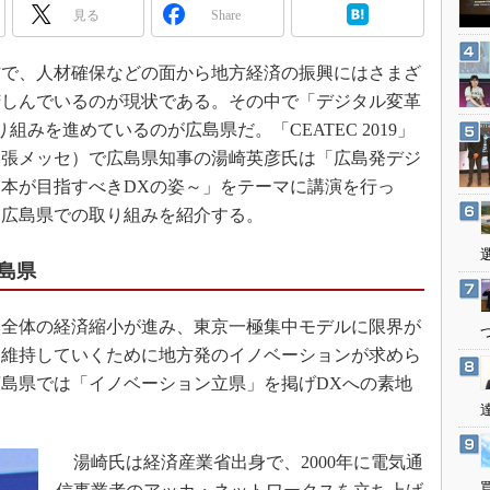
3Dプリンタ
見る
Share
産業オープンネット展
デジタルツインとCAE
で、人材確保などの面から地方経済の振興にはさまざ
S＆OP
苦しんでいるのが現状である。その中で「デジタル変革
インダストリー4.0
みを進めているのが広島県だ。「CEATEC 2019」
イノベーション
葉県・幕張メッセ）で広島県知事の湯崎英彦氏は「広島発デジ
製造業ビッグデータ
本が目指すべきDXの姿～」をテーマに講演を行っ
メイドインジャパン
る広島県での取り組みを紹介する。
植物工場
島県
知財マネジメント
海外生産
全体の経済縮小が進み、東京一極集中モデルに限界が
グローバル設計・開発
を維持していくために地方発のイノベーションが求めら
制御セキュリティ
島県では「イノベーション立県」を掲げDXへの素地
新型コロナへの対応
湯崎氏は経済産業省出身で、2000年に電気通