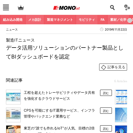
組み込み開発
メカ設計
製造マネジメント
モビリティ
FA
素材／化学
ニュース
2019年11月22日
製造ITニュース
データ活用ソリューションのパートナー製品とし
てBIダッシュボードを認定
記事を見る
関連記事
6 Articles
工程を超えたトレーサビリティやデータ共有
読む
を強化するクラウドサービス
CPSを可能にするIT運用サービス、インフラ
読む
管理やバックエンド業務など
東芝の“誰でも作れるIoT”が人気、目標の2倍
読む