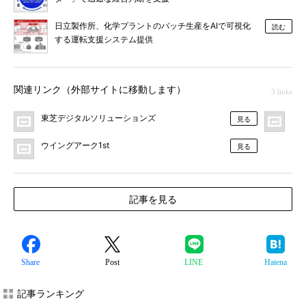
日立製作所、化学プラントのバッチ生産をAIで可視化
読む
する運転支援システム提供
関連リンク（外部サイトに移動します）
3 links
東芝デジタルソリューションズ
プ
見る
ウイングアーク1st
見る
記事を見る
Share
Post
LINE
Hatena
記事ランキング