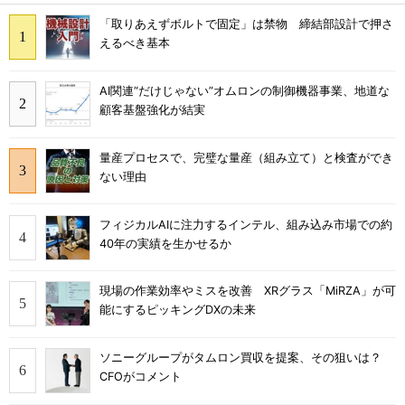
「取りあえずボルトで固定」は禁物 締結部設計で押さ
えるべき基本
AI関連“だけじゃない”オムロンの制御機器事業、地道な
顧客基盤強化が結実
量産プロセスで、完璧な量産（組み立て）と検査ができ
ない理由
フィジカルAIに注力するインテル、組み込み市場での約
40年の実績を生かせるか
現場の作業効率やミスを改善 XRグラス「MiRZA」が可
能にするピッキングDXの未来
ソニーグループがタムロン買収を提案、その狙いは？
CFOがコメント