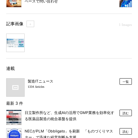
ペースで問い合わせ
記事画像
＋
1 Images
1
連載
製造ITニュース
一覧
1334 Articles
最新 3 件
日立製作所など、生成AIの活用でGMP業務を効率化す
読む
る医薬品製造の統合基盤を提供
NECがPLM「Obbligato」を刷新 「ものづくりマス
読む
ター」で迅速な経営判断を支援