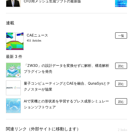
CFD用メッシュ生成ソフトの最新版
連載
CAEニュース
一覧
451 Articles
最新 3 件
「ZW3D」の設計データを変換せずに解析、構造解析
読む
プラグインを発売
量子コンピューティングとCAEを融合、QunaSysとテ
読む
クノスターが協業
AIで実機との形状差を学習するプレス成形シミュレー
読む
ションソフトウェア
関連リンク（外部サイトに移動します）
2 links