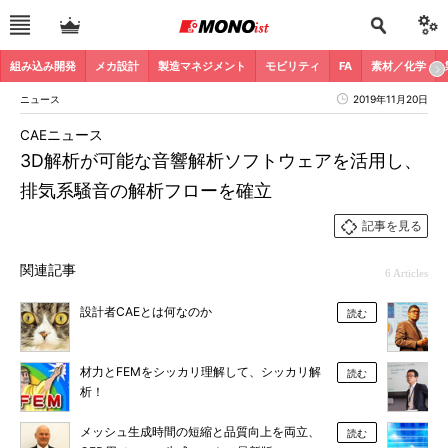
組み込み開発
メカ設計
製造マネジメント
モビリティ
FA
素材／化学
ニュース
2019年11月20日
CAEニュース
3D解析が可能な音響解析ソフトウェアを活用し、
排気系騒音の解析フローを確立
記事を見る
関連記事
6 Articles
設計者CAEとは何なのか
読む
材力とFEMをシッカリ理解して、シッカリ解
読む
析！
メッシュ生成時間の短縮と品質向上を両立、
読む