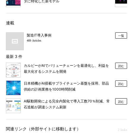
タに特化した新モデル
連載
製造IT導入事例
一覧
489 Articles
最新 3 件
カルビーがAIでバリューチェーンを最適化し、利益を
読む
最大化するシステムを開発
日本精機がAI搭載サプライチェーン基盤を採用、部品
読む
供給の計画業務を1000時間削減
AI駆動開発による完全内製化で導入工数70％削減、常
読む
石造船が調達システム刷新
関連リンク（外部サイトに移動します）
2 links