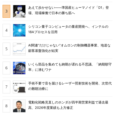
あえて歩かせない――準国産ヒューマノイド「D1」登
場、現場稼働で日本の勝ち筋へ
シリコン量子コンピュータの量産開発へ、インテルの
18Aプロセスを活用
AI関連“だけじゃない”オムロンの制御機器事業、地道な
顧客基盤強化が結実
いくら部品を集めても納期が遅れる不思議、「納期順守
率」に潜むワナ
手術不要で音を届けるレーザー照射技術を開発、次世代
の難聴治療に
電動化戦略見直しのホンダが四半期営業利益で過去最
高、2026年度業績も上方修正