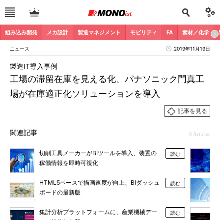
組み込み開発
メカ設計
製造マネジメント
モビリティ
FA
素材／化学
ニュース
2019年11月19日
製造IT導入事例
工場の滞留在庫を見える化、パナソニック門真工
場が在庫適正化ソリューションを導入
記事を見る
関連記事
6 Articles
切削工具メーカーがBIツールを導入、装置の
読む
稼働情報を即時可視化
HTML5ベースで描画速度が向上、BIダッシュ
読む
ボードの最新版
集計分析プラットフォームに、産業機械デー
読む