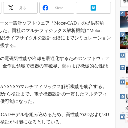
3Dプリンタ
産業オープンネット展
見る
Share
デジタルツインとCAE
S＆OP
モーター設計ソフトウェア「Motor-CAD」の提供契約
インダストリー4.0
発表した。同社のマルチフィジックス解析機能にMotor-
イノベーション
製品ライフサイクルの設計段階にまでシミュレーション
支援する。
製造業ビッグデータ
メイドインジャパン
電機の電磁気性能や冷却を最適化するためのソフトウェア
植物工場
nが開発。全作動領域で機器の電磁界、熱および機械的な性能
知財マネジメント
海外生産
DとANSYSのマルチフィジックス解析機能を統合する。
グローバル設計・開発
段階から検証まで、電子機器設計の一貫したマルチフィ
制御セキュリティ
提供可能になった。
新型コロナへの対応
r-CADモデルを組み込めるため、高性能の2Dおよび3D
・検証が可能になるとしている。