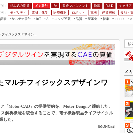
程別：
組み込み開発
メカ設計
製造マネジメント
物流
R＆D
キャリア
FA
業別：
モビリティ
素材／化学
医療機器
ロボット
電機
産業機械
食品・
炭素
サステナ設計
エッジ逆襲
品質
展示会
特集
メ
IoT
AI
ebook
伝承
組み込み開発
CEATEC
読者調査まとめ
編集後記
フィジックスデザイン...
JIMTOF
保全
メカ設計
つながるクルマ
組込み/エッジ コンピューティング
ス
 AI
製造マネジメント
5G
展＆IoT/5Gソリューション展
VR／AR
FA
IIFES
モビリティ
フィールドサービス
国際ロボット展
素材／化学
FPGA
メカ
ジャパンモビリティショー
組み込み画像技術
たマルチフィジックスデザインワ
TECHNO-FRONTIER
組み込みモデリング
人テク展
Windows Embedded
スマート工場EXPO
Motor-CAD」の提供契約を、Motor Designと締結した。
車載ソフト開発
EdgeTech+
ィジックス解析機能を統合することで、電子機器製品ライフサイクル
ISO26262
張した。
日本ものづくりワールド
無償設計ツール
[
MONOist
]
AUTOMOTIVE WORLD