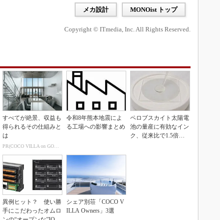
メカ設計
MONOist トップ
Copyright © ITmedia, Inc. All Rights Reserved.
すべてが絶景、収益も
令和8年熊本地震によ
ペロブスカイト太陽電
得られるその仕組みと
る工場への影響まとめ
池の量産に有効なイン
は
ク、従来比で1.5倍の
性能向上
PR(COCO VILLA on GOETHE)
異例ヒット？ 使い勝
シェア別荘「COCO V
手にこだわったオムロ
ILLA Owners」3選
ンの“オープンな”IO-L