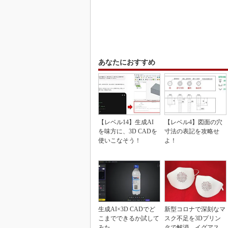
あなたにおすすめ
【レベル14】生成AI
【レベル4】図面の穴
を味方に、3D CADを
寸法の表記を攻略せ
使いこなそう！
よ！
生成AI×3D CADでど
新型コロナで深刻なマ
こまでできるか試して
スク不足を3Dプリン
みた
タで解消、イグアスが