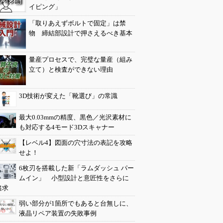
イピング」
「取りあえずボルトで固定」は禁
物 締結部設計で押さえるべき基本
量産プロセスで、完璧な量産（組み
立て）と検査ができない理由
3D技術が変えた「靴選び」の常識
最大0.03mmの精度、黒色／光沢素材に
も対応する4モード3Dスキャナー
【レベル4】図面の穴寸法の表記を攻略
せよ！
6枚刃を搭載した新「ラムダッシュ パー
ムイン」 小型設計と意匠性をさらに
追求
弱い部分が1箇所でもあると台無しに、
液晶リペア装置の失敗事例