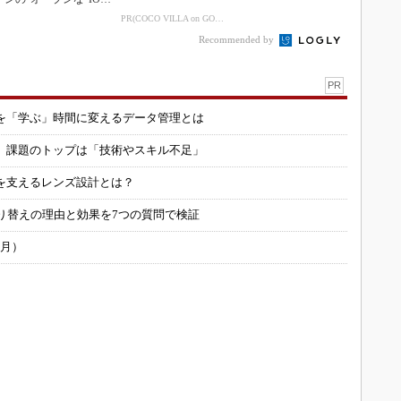
inkマスター
PR(COCO VILLA on GOETHE)
Recommended by
PR
を「学ぶ」時間に変えるデータ管理とは
用 課題のトップは「技術やスキル不足」
を支えるレンズ設計とは？
り替えの理由と効果を7つの質問で検証
6月）