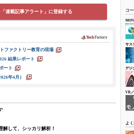
コー
を「連載記事アラート」に登録する
MO
サス
トファクトリー教育の現場
026 結果レポート
レポート
デジ
026年4月）
VR
か
よく
リ理解して、シッカリ解析！