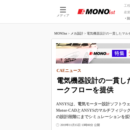
工
産
メディア
脱
つながる技術
AI×技術
MONOist
>
メカ設計
>
電気機器設計の一貫したマルチ
つながる工場
AI×設備
つながるサービ
Physical
CAEニュース
電気機器設計の一貫し
ークフローを提供
ANSYSは、電気モーター設計ソフトウェア「
Motor-CADとANSYSのマルチフ
の設計段階にまでシミュレーションを拡
2019年11月15日 13時00分 公開