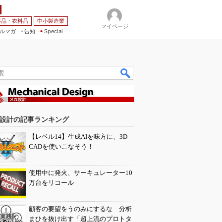
薬品・衣料品
中小製造業
マイページ
ルマガ
告知
Special
設計の記事ランキング
【レベル14】生成AIを味方に、3D
CADを使いこなそう！
使用中に発火、サーキュレーター10
万台をリコール
顧客の要望をうのみにするな 分析
まひを抜け出す「超上流のプロトタ