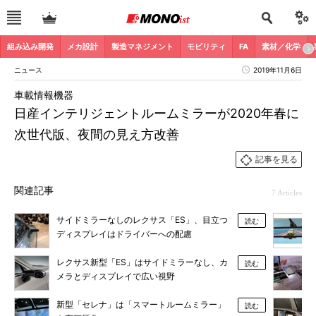
組み込み開発
メカ設計
製造マネジメント
モビリティ
FA
素材／化学
ニュース
2019年11月6日
車載情報機器
日産インテリジェントルームミラーが2020年春に
次世代版、夜間の見え方改善
記事を見る
関連記事
7 Articles
サイドミラーなしのレクサス「ES」、目立つ
読む
ディスプレイはドライバーへの配慮
レクサス新型「ES」はサイドミラーなし、カ
読む
メラとディスプレイで広い視野
新型「セレナ」は「スマートルームミラー」
読む