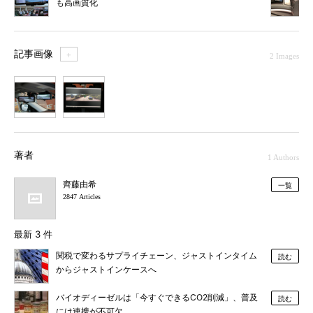
も高画質化
記事画像
＋
2 Images
1
2
著者
1 Authors
齊藤由希
一覧
2847 Articles
最新 3 件
関税で変わるサプライチェーン、ジャストインタイム
読む
からジャストインケースへ
バイオディーゼルは「今すぐできるCO2削減」、普及
読む
には連携が不可欠