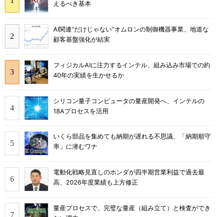
えるべき基本
AI関連“だけじゃない”オムロンの制御機器事業、地道な
顧客基盤強化が結実
フィジカルAIに注力するインテル、組み込み市場での約
40年の実績を生かせるか
シリコン量子コンピュータの量産開発へ、インテルの
18Aプロセスを活用
いくら部品を集めても納期が遅れる不思議、「納期順守
率」に潜むワナ
電動化戦略見直しのホンダが四半期営業利益で過去最
高、2026年度業績も上方修正
量産プロセスで、完璧な量産（組み立て）と検査ができ