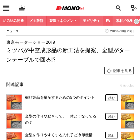
組み込み開発
メカ設計
製造マネジメント
モビリティ
FA
素材／化学
ニュース
2019年10月28日
東京モーターショー2019
ミツバが中空成形品の新工法を提案、金型がター
ンテーブルで回る!?
記事を見る
関連記事
6 Articles
樹脂製品を量産するための5つのポイント
読む
金型の作りや動きって、一体どうなってる
読む
の？
金型を作りやすくする入れ子と冷却機構
読む