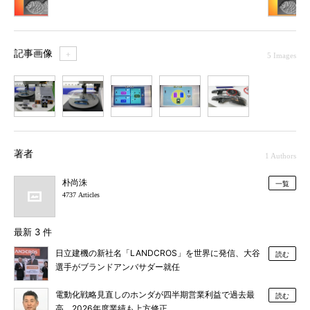
記事画像
＋
5 Images
1
2
3
4
5
著者
1 Authors
朴尚洙
一覧
4737 Articles
最新 3 件
日立建機の新社名「LANDCROS」を世界に発信、大谷
読む
選手がブランドアンバサダー就任
電動化戦略見直しのホンダが四半期営業利益で過去最
読む
高、2026年度業績も上方修正