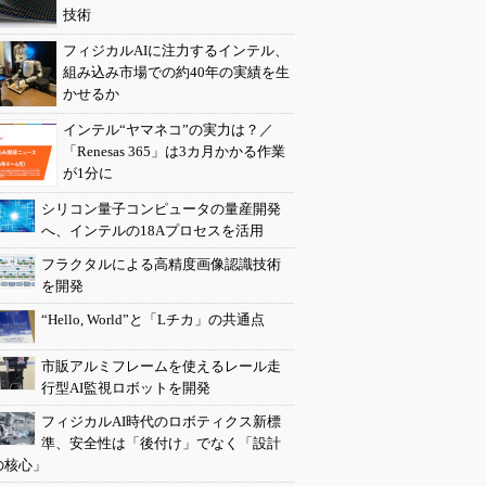
技術
フィジカルAIに注力するインテル、
組み込み市場での約40年の実績を生
かせるか
インテル“ヤマネコ”の実力は？／
「Renesas 365」は3カ月かかる作業
が1分に
シリコン量子コンピュータの量産開発
へ、インテルの18Aプロセスを活用
フラクタルによる高精度画像認識技術
を開発
“Hello, World”と「Lチカ」の共通点
市販アルミフレームを使えるレール走
行型AI監視ロボットを開発
フィジカルAI時代のロボティクス新標
準、安全性は「後付け」でなく「設計
の核心」