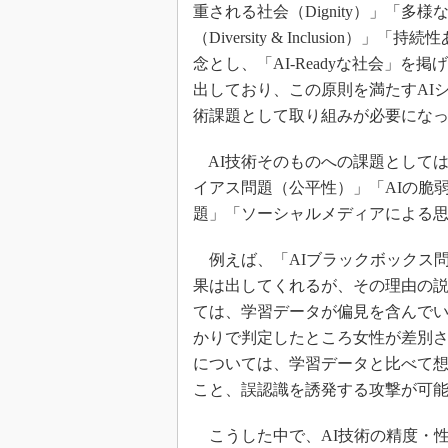
重される社会（Dignity）」「
（Diversity & Inclusion）」
念とし、「AI-Readyな社会」
出しており、この原則を満たすAI
術課題として取り組みが必要にな
AI技術そのものへの課題としては
イアス問題（公平性）」「AIの脆
題」「ソーシャルメディアによる
例えば、「AIブラックボックス問
果は出してくれるが、その理由の説
ては、学習データが偏見を含んで
かりで判定したところ女性が差別さ
については、学習データと比べて
こと、誤認識を誘発する攻撃が可
こうした中で、AI技術の精度・性