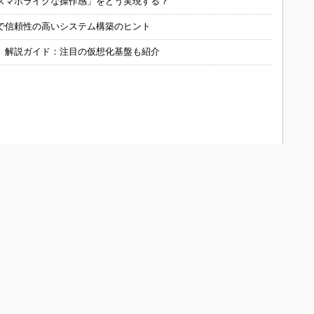
スマホライクな操作感」をどう実現する？
で信頼性の高いシステム構築のヒント
」解説ガイド：注目の仮想化基盤も紹介
ONOistについて
会員メニュー
メディアガイド
新規読者登録（電子版登録）
Media Guide (English)
登録内容変更