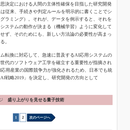
意思決定における人間の主体性確保を目指した研究開発
ムは従来、手続きや判定ルールを明示的に書くことでシ
ログラミング）。それが、データを例示すると、それを
、システムの動作が決まる（機械学習）ように変化して
用せず、そのためにも、新しい方法論の必要性が高まっ
いる。
ム転換に対応して、急速に普及するAI応用システムの
新世代のソフトウェア工学を確立する重要性が指摘され
AI応用産業の国際競争力が強化されるため、日本でも統
I戦略2019」を決定し、研究開発の方向として
。
ジ
盛り上がりを見せる量子技術
1
|
2
次のページへ