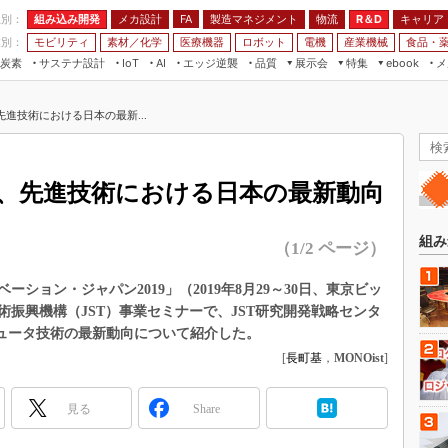
程別：
組み込み開発
メカ設計
製造マネジメント
物流
R＆D
キャリア
FA
業別：
モビリティ
素材／化学
医療機器
ロボット
電機
産業機械
食品・
炭素
サステナ設計
エッジ逆襲
品質
展示会
特集
メ
IoT
AI
ebook
伝承
組み込み開発
CEATEC
読者調査まとめ
編集後記
先進技術における日本の最新...
JIMTOF
保全
メカ設計
つながるクルマ
組込み/エッジ コンピューティング
ス
 AI
製造マネジメント
5G
展＆IoT/5Gソリューション展
VR／AR
FA
I、先進技術における日本の最新動向
IIFES
モビリティ
フィールドサービス
国際ロボット展
素材／化学
FPGA
組み
（1/2 ページ）
ジャパンモビリティショー
組み込み画像技術
TECHNO-FRONTIER
ション・ジャパン2019」（2019年8月29～30日、東京ビッ
組み込みモデリング
振興機構（JST）事業セミナーで、JST研究開発戦略センタ
人テク展
Windows Embedded
ピュータ技術の最新動向について紹介した。
スマート工場EXPO
[
長町基
，
MONOist
]
車載ソフト開発
EdgeTech+
ISO26262
日本ものづくりワールド
見る
Share
無償設計ツール
AUTOMOTIVE WORLD