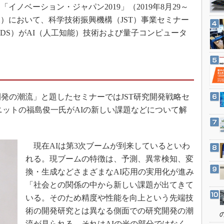
3Dプリンタ
ノベーション・ジャパン2019」（2019年8月29～
産業オープンネット展
デジタルツインとCAE
棟）において、科学技術振興機構（JST）事業セミナー
RDS）がAI（人工知能）技術および量子コンピュータ
S＆OP
。
インダストリー4.0
イノベーション
製造業ビッグデータ
発の潮流」と題したセミナーではJST研究開発戦略セ
メイドインジャパン
ニットの福島俊一氏がAIの新しい課題などについて解
植物工場
知財マネジメント
海外生産
現在AIは第3次ブームが到来しているといわ
れる。現ブームの特徴は、予測、異常検知、変
グローバル設計・開発
換・生成などさまざまなAI応用の実用化が進み
制御セキュリティ
「社会との関係の中から新しい課題が出てきて
新型コロナへの対応
いる。そのため精度や性能を向上という先端技
術の開発研究とは異なる側面での研究開発の潮
流が見られる。それはAIの光の部分ではなく､