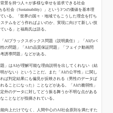
多様な背景を持つ人々が多様な幸せを追求できる社会
「持続性ある社会（Sustainability）」という3つの価値を基本理
を掲げている。「世界の国々・地域でもこうした理念を打ち
システムをどう作ればよいのか、実現に向けて新しい技
っている」と福島氏は語る。
「AIブラックスボックス問題（説明責任）」「AIのバ
弱性の問題」「AIの品質保証問題」「フェイク動画問
思考誘導問題」などがある。
題」はAIが理解可能な理由説明を出してくれない（結
明がない）ということだ。また「AIの公平性」に関し
いれば判定結果にも偏見が反映される（男性のデータば
れることになった）ことなどがある。「AIの脆弱性」
想定外のデータに対してどう振る舞うか不明な点がある
能なことなどが指摘されている。
能向上だけでなく、人間中心のAI社会原則を満たすた