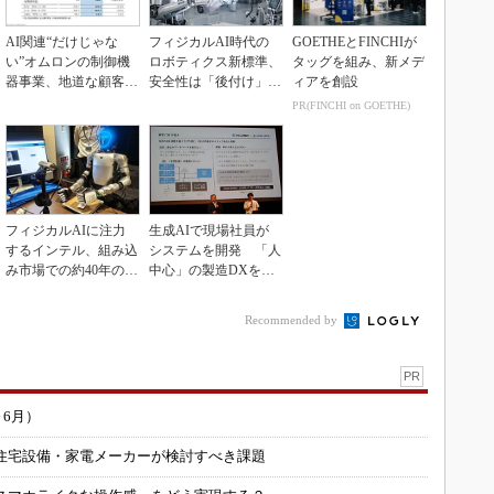
AI関連“だけじゃな
フィジカルAI時代の
GOETHEとFINCHIが
い”オムロンの制御機
ロボティクス新標準、
タッグを組み、新メデ
器事業、地道な顧客基
安全性は「後付け」で
ィアを創設
盤強化が結実
なく「設計の核心」
PR(FINCHI on GOETHE)
フィジカルAIに注力
生成AIで現場社員が
するインテル、組み込
システムを開発 「人
み市場での約40年の実
中心」の製造DXを自
績を生かせるか
走させた3社の方法
Recommended by
PR
～6月）
住宅設備・家電メーカーが検討すべき課題