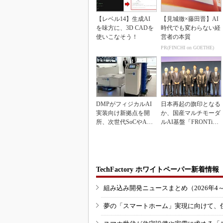
【レベル14】生成AI
【見城徹×藤田晋】AI
を味方に、3D CADを
時代でも変わらない経
使いこなそう！
営者の本質
PR(FINCHI on GOETHE)
DMPがフィジカルAI
日本再起の旗印となる
実装向け新拠点を開
か、国産マルチモーダ
所、次世代SoCやAM
ルAI基盤「FRONTi
Rデモを披露
a」が始動
TechFactory ホワイトペーパー新着情報
組み込み開発ニュースまとめ（2026年4
夢の「スマートホーム」実現に向けて、