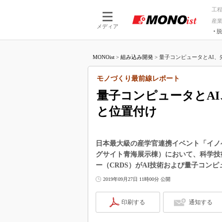
工
産
メディア
脱
つながる技術
AI×技術
MONOist
>
組み込み開発
>
量子コンピュータとAI、
つながる工場
AI×設備
つながるサービ
Physical
モノづくり最前線レポート
量子コンピュータとA
と位置付け
日本最大級の産学官連携イベント「イノベー
グサイト青海展示棟）において、科学技術
ー（CRDS）がAI技術および量子コン
2019年09月27日 11時00分 公開
印刷する
通知する