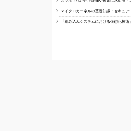
スマホ世代が住宅設備や家電に求める「
マイクロカーネルの基礎知識：セキュア
「組み込みシステムにおける仮想化技術
RSSフィード
M
MONOist
組み込み開発