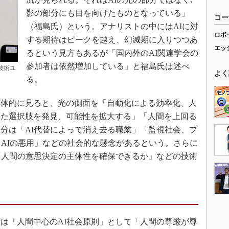
影の部分にも目を向けたものとなっている」
コー
（福島氏）という。アナリストの中にはAIに対
ロボ
する期待はピークを越え、幻滅期に入りつつあ
エッ
るという見方もあるが「国内外のAI関連学会の
参加者は依然増加している」と福島氏は述べ
技術ユ
よく
る。
具体的に見ると、光の側面を「自動化による効率化、人
った選択肢を発見、可能性を拡大する」「人間を上回る
分は「AI代替によって消え去る職業」「監視社会、プ
、AIの悪用」などの社会的な懸念があるという。さらに
「人間の意思決定の主体性を確保できるか」などの技術
は「人間中心のAI社会原則」として「人間の尊厳が尊