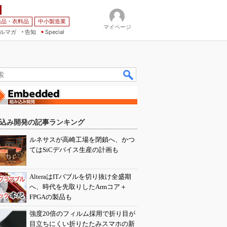
薬品・衣料品
中小製造業
マイページ
ルマガ
告知
Special
込み開発の記事ランキング
ルネサスが高崎工場を閉鎖へ、かつ
てはSiCデバイス生産の計画も
AlteraはITバブルを切り抜け全盛期
へ、時代を先取りしたArmコア＋
FPGAの製品も
強度20倍のフィルム採用で折り目が
目立ちにくい折りたたみスマホの新