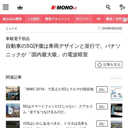
組み込み開発
メカ設計
製造マネジメント
モビリティ
FA
素材／化学
ニュース
2019年9月20日
車載電子部品
自動車の5G評価は車両デザインと並行で、パナソ
ニックが「国内最大級」の電波暗室
記事を見る
関連記事
9 Articles
「MWC 2019」で見えた5Gとクルマの現在地
読む
5Gはスマートフォンだけじゃない、クアルコ
読む
ム「全てをつなげるものだ」
V2Xはいかにあるべきか、トヨタは北米も
読む