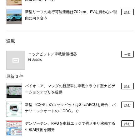
新型リーフの走行可能距離は702km、EVを買わない理
読む
由に向き合う
連載
コックピット／車載情報機器
一覧
91 Articles
最新 3 件
パイオニア、マツダの新型車に車載クラウド型ナビゲ
読む
ーションアプリを提供
新型「CX-5」のコックピットは3つのECUを統合、パ
読む
ナソニックオートの「CDC」で
デンソーテン、RAGを車載エッジで省メモリ稼働する
読む
生成AI技術を開発