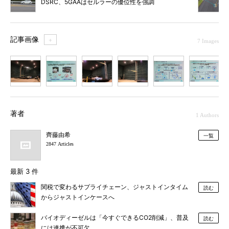
DSRC、5GAAはセルラーの優位性を強調
記事画像
＋
7 Images
1
2
3
4
5
6
7
著者
1 Authors
齊藤由希
一覧
2847 Articles
最新 3 件
関税で変わるサプライチェーン、ジャストインタイム
読む
からジャストインケースへ
バイオディーゼルは「今すぐできるCO2削減」、普及
読む
には連携が不可欠