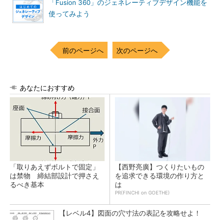
「Fusion 360」のジェネレーティブデザイン機能を
使ってみよう
前のページへ
次のページへ
あなたにおすすめ
「取りあえずボルトで固定」
【西野亮廣】つくりたいもの
は禁物 締結部設計で押さえ
を追求できる環境の作り方と
るべき基本
は
PR(FINCHI on GOETHE)
【レベル4】図面の穴寸法の表記を攻略せよ！