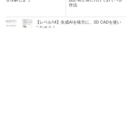
作法
【レベル14】生成AIを味方に、3D CADを使い
こなそう！
【西野亮廣】ビジネス書最新刊『北極星 僕た
ちはどう働くか』
PR(FINCHI on GOETHE)
量産プロセスで、完璧な量産（組み立て）と検
査ができない理由