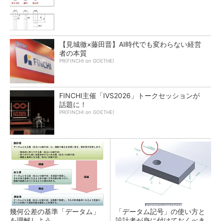
【見城徹×藤田晋】AI時代でも変わらない経営
者の本質
PR(FINCHI on GOETHE)
FINCHI主催「IVS2026」トークセッションが
話題に！
PR(FINCHI on GOETHE)
幾何公差の基準「データム」
「データム記号」の使い方と
を理解しよう
設計者が身に付けておくべき