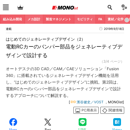
組み込み開発
メカ設計
製造マネジメント
モビリティ
FA
素材／化学
連載
2019年9月18日
はじめてのジェネレーティブデザイン（2）
電動RCカーのバンパー部品をジェネレーティブデ
ザインで設計する
（3/4 ページ）
オートデスクの3D CAD／CAM／CAEソリューション「Fusion
360」に搭載されているジェネレーティブデザイン機能を活用
し、“はじめてのジェネレーティブデザイン”に挑戦。第2回は、
電動RCカーのバンパー部品をジェネレーティブデザインで設計
するアプローチについて解説する。
[
濱谷健史／VOST
，MONOist]
PC用表示
関連情報
Share
Post
LINE
Hatena