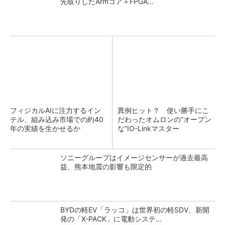
先取りしたArmコア＋FPGA...
フィジカルAIに注力するイン
異例ヒット？ 使い勝手にこ
テル、組み込み市場での約40
だわったオムロンの“オープン
年の実績を生かせるか
な”IO-Linkマスター
ソニーグループはイメージセンサーが過去最高
益、熊本地震の影響も限定的
BYDの軽EV「ラッコ」は世界初の軽SDV、新開
発の「X-PACK」に電動システ...