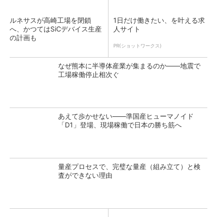
ルネサスが高崎工場を閉鎖
1日だけ働きたい、を叶える求
へ、かつてはSiCデバイス生産
人サイト
の計画も
PR(ショットワークス)
なぜ熊本に半導体産業が集まるのか――地震で
工場稼働停止相次ぐ
あえて歩かせない――準国産ヒューマノイド
「D1」登場、現場稼働で日本の勝ち筋へ
量産プロセスで、完璧な量産（組み立て）と検
査ができない理由