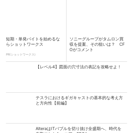
短期・単発バイトを始めるな
ソニーグループがタムロン買
らショットワークス
収を提案、その狙いは？ CF
Oがコメント
PR(ショットワークス)
【レベル4】図面の穴寸法の表記を攻略せよ！
テスラにおけるギガキャストの基本的な考え方
と方向性【前編】
AlteraはITバブルを切り抜け全盛期へ、時代を