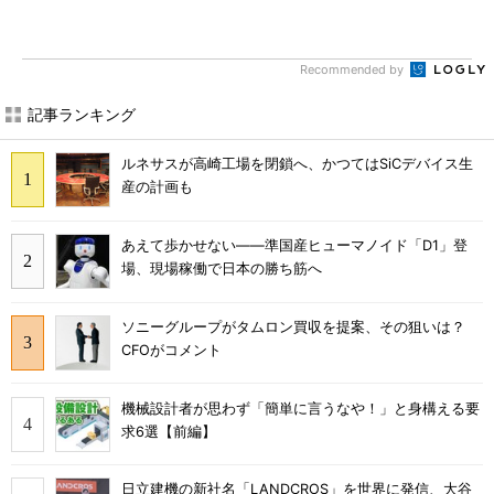
Recommended by
記事ランキング
ルネサスが高崎工場を閉鎖へ、かつてはSiCデバイス生
産の計画も
あえて歩かせない――準国産ヒューマノイド「D1」登
場、現場稼働で日本の勝ち筋へ
ソニーグループがタムロン買収を提案、その狙いは？
CFOがコメント
機械設計者が思わず「簡単に言うなや！」と身構える要
求6選【前編】
日立建機の新社名「LANDCROS」を世界に発信、大谷