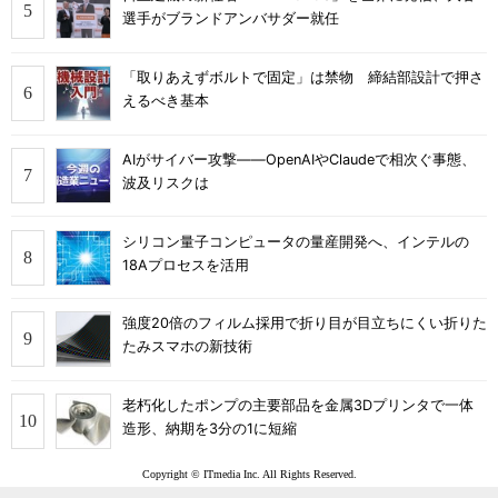
選手がブランドアンバサダー就任
「取りあえずボルトで固定」は禁物 締結部設計で押さ
えるべき基本
AIがサイバー攻撃――OpenAIやClaudeで相次ぐ事態、
波及リスクは
シリコン量子コンピュータの量産開発へ、インテルの
18Aプロセスを活用
強度20倍のフィルム採用で折り目が目立ちにくい折りた
たみスマホの新技術
老朽化したポンプの主要部品を金属3Dプリンタで一体
造形、納期を3分の1に短縮
Copyright © ITmedia Inc. All Rights Reserved.