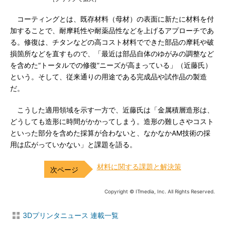
コーティングとは、既存材料（母材）の表面に新たに材料を付
加することで、耐摩耗性や耐薬品性などを上げるアプローチであ
る。修復は、チタンなどの高コスト材料でできた部品の摩耗や破
損箇所などを直すもので、「最近は部品自体のゆがみの調整など
を含めた“トータルでの修復”ニーズが高まっている」（近藤氏）
という。そして、従来通りの用途である完成品や試作品の製造
だ。
こうした適用領域を示す一方で、近藤氏は「金属積層造形は、
どうしても造形に時間がかかってしまう。造形の難しさやコスト
といった部分を含めた採算が合わないと、なかなかAM技術の採
用は広がっていかない」と課題を語る。
材料に関する課題と解決策
Copyright © ITmedia, Inc. All Rights Reserved.
3Dプリンタニュース 連載一覧