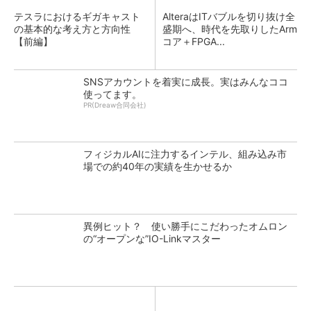
テスラにおけるギガキャスト
AlteraはITバブルを切り抜け全
の基本的な考え方と方向性
盛期へ、時代を先取りしたArm
【前編】
コア＋FPGA...
SNSアカウントを着実に成長。実はみんなココ
使ってます。
PR(Dreaw合同会社)
フィジカルAIに注力するインテル、組み込み市
場での約40年の実績を生かせるか
異例ヒット？ 使い勝手にこだわったオムロン
の“オープンな”IO-Linkマスター