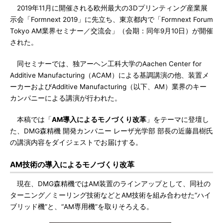
2019年11月に開催される欧州最大の3Dプリンティング産業展
示会「Formnext 2019」に先立ち、東京都内で「Formnext Forum
Tokyo AM業界セミナー／交流会」（会期：同年9月10日）が開催
された。
同セミナーでは、独アーヘン工科大学のAachen Center for
Additive Manufacturing（ACAM）による基調講演の他、装置メ
ーカーおよびAdditive Manufacturing（以下、AM）業界のキー
カンパニーによる講演が行われた。
本稿では「
AM導入によるモノづくり改革
」をテーマに登壇し
た、DMG森精機 開発カンパニー レーザ光学部 部長の近藤昌樹氏
の講演内容をダイジェストでお届けする。
AM技術の導入によるモノづくり改革
現在、DMG森精機ではAM装置のラインアップとして、同社の
ターニング／ミーリング技術などとAM技術を組み合わせた“ハイ
ブリッド機”と、“AM専用機”を取りそろえる。