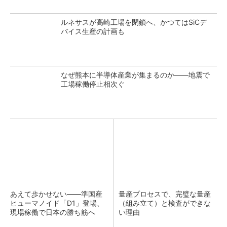
ルネサスが高崎工場を閉鎖へ、かつてはSiCデ
バイス生産の計画も
なぜ熊本に半導体産業が集まるのか――地震で
工場稼働停止相次ぐ
あえて歩かせない――準国産
量産プロセスで、完璧な量産
ヒューマノイド「D1」登場、
（組み立て）と検査ができな
現場稼働で日本の勝ち筋へ
い理由