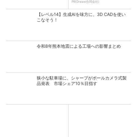
PR(Dreaw合同会社)
【レベル14】生成AIを味方に、3D CADを使い
こなそう！
令和8年熊本地震による工場への影響まとめ
狭小な駐車場に、シャープがポールカメラ式製
品発表 市場シェア10％目指す