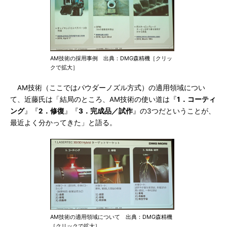
AM技術の採用事例 出典：DMG森精機［クリッ
クで拡大］
AM技術（ここではパウダーノズル方式）の適用領域につい
て、近藤氏は「結局のところ、AM技術の使い道は『
1．コーティ
ング
』『
2．修復
』『
3．完成品／試作
』の3つだということが、
最近よく分かってきた」と語る。
AM技術の適用領域について 出典：DMG森精機
［クリックで拡大］