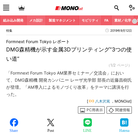
組み込み開発
メカ設計
製造マネジメント
モビリティ
FA
素材／化学
特集
2019年9月12日
Formnext Forum Tokyo レポート
DMG森精機が示す金属3Dプリンティング“3つの使
い道”
（1/2 ページ）
「Formnext Forum Tokyo AM業界セミナー／交流会」におい
て、DMG森精機 開発カンパニー レーザ光学部 部長の近藤昌樹氏
が登壇。「AM導入によるモノづくり改革」をテーマに講演を行
った。
[
八木沢篤
，MONOist]
PC用表示
関連情報
Share
Post
LINE
Hatena